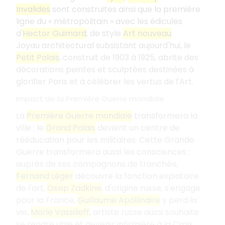
Invalides
sont construites ainsi que la première
ligne du « métropolitain » avec les édicules
d'
Hector Guimard
, de style
Art nouveau
.
Joyau architectural subsistant aujourd'hui, le
Petit Palais
, construit de 1903 à 1925, abrite des
décorations peintes et sculptées destinées à
glorifier Paris et à célébrer les vertus de l'Art.
Impact de la Première Guerre mondiale
La
Première Guerre mondiale
transformera la
ville : le
Grand Palais
devient un centre de
rééducation pour les militaires. Cette Grande
Guerre transformera aussi les consciences :
auprès de ses compagnons de tranchée,
Fernand Léger
découvre la fonction expiatoire
de l'art,
Ossip Zadkine
, d'origine russe, s'engage
pour la France,
Guillaume Apollinaire
y perd la
vie,
Marie Vassilieff
, artiste russe aussi souhaite
se rendre utile et devenir infirmière à la Croix