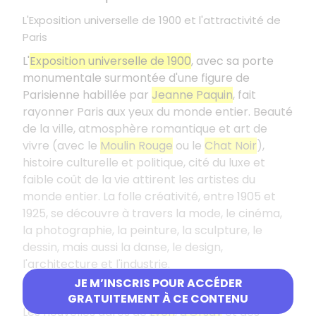
L'Exposition universelle de 1900 et l'attractivité de
Paris
L'
Exposition universelle de 1900
, avec sa porte
monumentale surmontée d'une figure de
Parisienne habillée par
Jeanne Paquin
, fait
rayonner Paris aux yeux du monde entier. Beauté
de la ville, atmosphère romantique et art de
vivre (avec le
Moulin Rouge
ou le
Chat Noir
),
histoire culturelle et politique, cité du luxe et
faible coût de la vie attirent les artistes du
monde entier. La folle créativité, entre 1905 et
1925, se découvre à travers la mode, le cinéma,
la photographie, la peinture, la sculpture, le
dessin, mais aussi la danse, le design,
l'architecture et l'industrie.
JE M’INSCRIS POUR ACCÉDER
Développements architecturaux
GRATUITEMENT À CE CONTENU
Les nouvelles gares de
Lyon
,
d'Orsay
et des