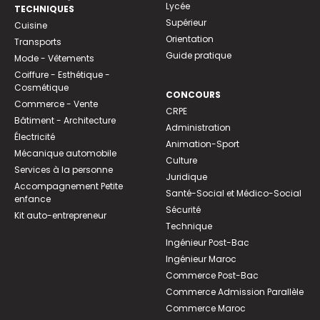
Lycée
TECHNIQUES
Supérieur
Cuisine
Orientation
Transports
Guide pratique
Mode - Vêtements
Coiffure - Esthétique -
Cosmétique
CONCOURS
Commerce - Vente
CRPE
Bâtiment - Architecture
Administration
Électricité
Animation-Sport
Mécanique automobile
Culture
Services à la personne
Juridique
Accompagnement Petite
Santé-Social et Médico-Social
enfance
Sécurité
Kit auto-entrepreneur
Technique
Ingénieur Post-Bac
Ingénieur Maroc
Commerce Post-Bac
Commerce Admission Parallèle
Commerce Maroc