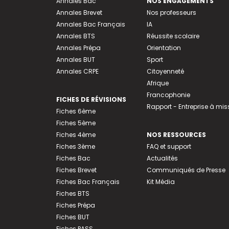
Annales Bac
NOS ENGAGEMENTS
Annales Brevet
Nos professeurs
Annales Bac Français
IA
Annales BTS
Réussite scolaire
Annales Prépa
Orientation
Annales BUT
Sport
Annales CRPE
Citoyenneté
Afrique
Francophonie
FICHES DE RÉVISIONS
Rapport - Entreprise à mis
Fiches 6ème
Fiches 5ème
Fiches 4ème
NOS RESSOURCES
Fiches 3ème
FAQ et support
Fiches Bac
Actualités
Fiches Brevet
Communiqués de Presse
Fiches Bac Français
Kit Média
Fiches BTS
Fiches Prépa
Fiches BUT
Fiches PASS