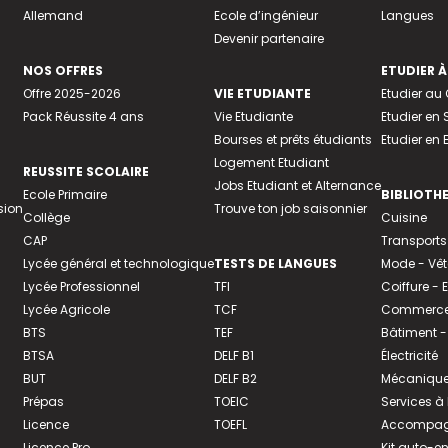
Allemand
Ecole d’ingénieur
Langues
Devenir partenaire
NOS OFFRES
ETUDIER À
Offre 2025-2026
VIE ETUDIANTE
Etudier a
Pack Réussite 4 ans
Vie Etudiante
Etudier en 
Bourses et prêts étudiants
Etudier en
Logement Etudiant
REUSSITE SCOLAIRE
Jobs Etudiant et Alternance
Ecole Primaire
BIBLIOTH
sion
Trouve ton job saisonnier
Collège
Cuisine
CAP
Transports
Lycée général et technologique
TESTS DE LANGUES
Mode - Vê
Lycée Professionnel
TFI
Coiffure -
Lycée Agricole
TCF
Commerce 
BTS
TEF
Bâtiment -
BTSA
DELF B1
Électricité
BUT
DELF B2
Mécanique
Prépas
TOEIC
Services à
Licence
TOEFL
Accompagn
Licence Pro
Kit auto-e