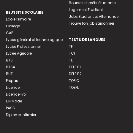
Bourses et prêts étudiants
Logement Etudiant
REUSSITE SCOLAIRE
Jobs Etudiant et Alternance
Ecole Primaire
Trouve ton job saisonnier
Collège
CAP
Lycée général et technologique
TESTS DE LANGUES
Lycée Professionnel
TFI
Lycée Agricole
TCF
BTS
TEF
BTSA
DELF B1
BUT
DELF B2
Prépas
TOEIC
Licence
TOEFL
Licence Pro
DN Made
PASS
Diplome infirmier