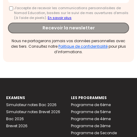
J'accepte de recevoir les communications personnalisées de
Nomad Education, basées sur le suivi de mes ouvertures d'emails
(à l’aide de pixels).
En savoir plus
Recevoir la newsletter
Nous ne partagerons jamais vos données personnelles avec
des tiers. Consultez notre
Politique de confidentialité
pour plus
d’informations.
EXAMENS
LES PROGRAMMES
Simulateur notes Bac 2026
Programme de 6ème
Simulateur notes Brevet 2026
Programme de 5ème
Bac 2026
Programme de 4ème
Brevet 2026
Programme de 3ème
Programme de Seconde