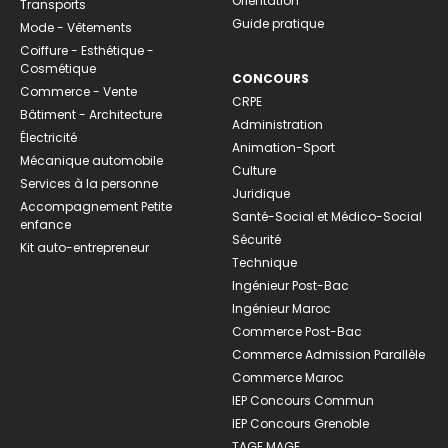
Orientation
Transports
Guide pratique
Mode - Vêtements
Coiffure - Esthétique -
Cosmétique
CONCOURS
Commerce - Vente
CRPE
Bâtiment - Architecture
Administration
Électricité
Animation-Sport
Mécanique automobile
Culture
Services à la personne
Juridique
Accompagnement Petite
Santé-Social et Médico-Social
enfance
Sécurité
Kit auto-entrepreneur
Technique
Ingénieur Post-Bac
Ingénieur Maroc
Commerce Post-Bac
Commerce Admission Parallèle
Commerce Maroc
IEP Concours Commun
IEP Concours Grenoble
TAGE MAGE