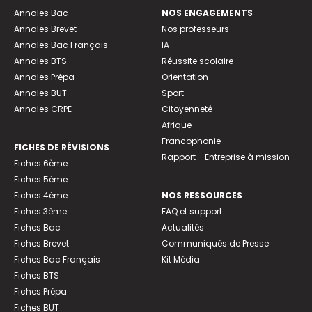
Annales Bac
NOS ENGAGEMENTS
Annales Brevet
Nos professeurs
Annales Bac Français
IA
Annales BTS
Réussite scolaire
Annales Prépa
Orientation
Annales BUT
Sport
Annales CRPE
Citoyenneté
Afrique
Francophonie
FICHES DE RÉVISIONS
Rapport - Entreprise à mission
Fiches 6ème
Fiches 5ème
Fiches 4ème
NOS RESSOURCES
Fiches 3ème
FAQ et support
Fiches Bac
Actualités
Fiches Brevet
Communiqués de Presse
Fiches Bac Français
Kit Média
Fiches BTS
Fiches Prépa
Fiches BUT