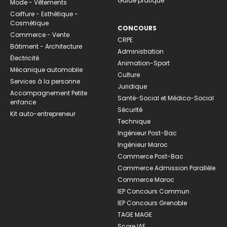
Guide pratique
Mode - Vêtements
Coiffure - Esthétique -
Cosmétique
CONCOURS
Commerce - Vente
CRPE
Bâtiment - Architecture
Administration
Électricité
Animation-Sport
Mécanique automobile
Culture
Services à la personne
Juridique
Accompagnement Petite
Santé-Social et Médico-Social
enfance
Sécurité
Kit auto-entrepreneur
Technique
Ingénieur Post-Bac
Ingénieur Maroc
Commerce Post-Bac
Commerce Admission Parallèle
Commerce Maroc
IEP Concours Commun
IEP Concours Grenoble
TAGE MAGE
Score IAE