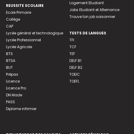
Logement Etudiant
REUSSITE SCOLAIRE
Jobs Etudiant et Alternance
Ecole Primaire
Trouve ton job saisonnier
Collège
CAP
Lycée général et technologique
TESTS DE LANGUES
Lycée Professionnel
TFI
Lycée Agricole
TCF
BTS
TEF
BTSA
DELF B1
BUT
DELF B2
Prépas
TOEIC
Licence
TOEFL
Licence Pro
DN Made
PASS
Diplome infirmier