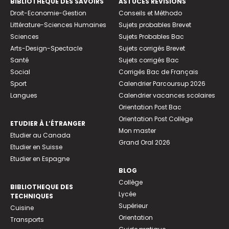
BIBLIOTHEQUE DES SAVOIRS
ASTUCES RÉVISIONS
Droit-Economie-Gestion
Conseils et Méthodo
Littérature-Sciences Humaines
Sujets probables Brevet
Sciences
Sujets Probables Bac
Arts-Design-Spectacle
Sujets corrigés Brevet
Santé
Sujets corrigés Bac
Social
Corrigés Bac de Français
Sport
Calendrier Parcoursup 2026
Langues
Calendrier vacances scolaires
Orientation Post Bac
Orientation Post Collège
ETUDIER À L’ÉTRANGER
Mon master
Etudier au Canada
Grand Oral 2026
Etudier en Suisse
Etudier en Espagne
BLOG
Collège
BIBLIOTHEQUE DES
Lycée
TECHNIQUES
Supérieur
Cuisine
Orientation
Transports