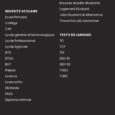
Bourses et prêts étudiants
Logement Etudiant
REUSSITE SCOLAIRE
Jobs Etudiant et Alternance
Ecole Primaire
Trouve ton job saisonnier
Collège
CAP
Lycée général et technologique
TESTS DE LANGUES
Lycée Professionnel
TFI
Lycée Agricole
TCF
BTS
TEF
BTSA
DELF B1
BUT
DELF B2
Prépas
TOEIC
Licence
TOEFL
Licence Pro
DN Made
PASS
Diplome infirmier