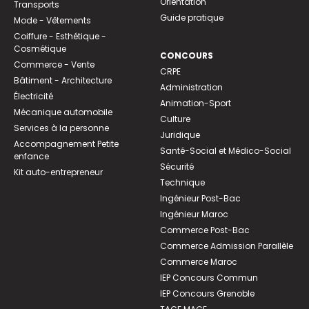
Orientation
Transports
Guide pratique
Mode - Vêtements
Coiffure - Esthétique -
Cosmétique
CONCOURS
Commerce - Vente
CRPE
Bâtiment - Architecture
Administration
Électricité
Animation-Sport
Mécanique automobile
Culture
Services à la personne
Juridique
Accompagnement Petite
Santé-Social et Médico-Social
enfance
Sécurité
Kit auto-entrepreneur
Technique
Ingénieur Post-Bac
Ingénieur Maroc
Commerce Post-Bac
Commerce Admission Parallèle
Commerce Maroc
IEP Concours Commun
IEP Concours Grenoble