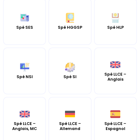
Spé SES
Spé HGGSP
Spé HLP
Spé LLCE –
Spé NSI
Spé SI
Anglais
Spé LLCE –
Spé LLCE –
Spé LLCE –
Anglais, MC
Allemand
Espagnol