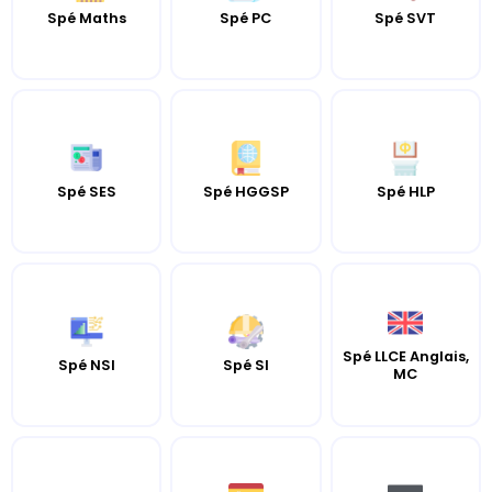
Spé Maths
Spé PC
Spé SVT
Spé SES
Spé HGGSP
Spé HLP
Spé LLCE Anglais,
Spé NSI
Spé SI
MC