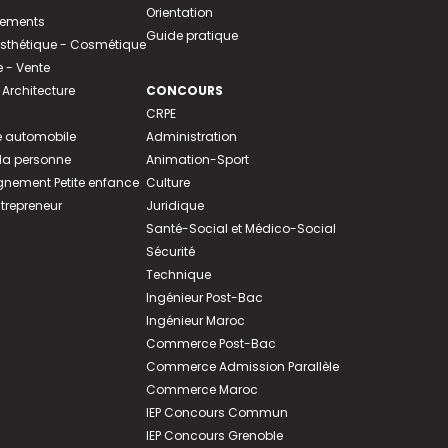
Orientation
tements
Guide pratique
 Esthétique - Cosmétique
- Vente
 Architecture
CONCOURS
CRPE
 automobile
Administration
 la personne
Animation-Sport
ement Petite enfance
Culture
ntrepreneur
Juridique
Santé-Social et Médico-Social
Sécurité
Technique
Ingénieur Post-Bac
Ingénieur Maroc
Commerce Post-Bac
Commerce Admission Parallèle
Commerce Maroc
IEP Concours Commun
IEP Concours Grenoble