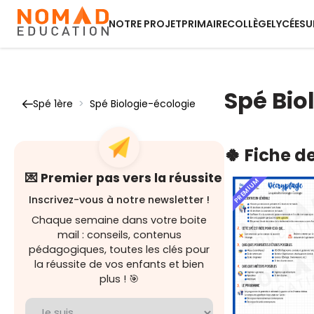
NOTRE PROJET
PRIMAIRE
COLLÈGE
LYCÉE
SU
Spé Bio
Spé 1ère
>
Spé Biologie-écologie
🍀 Fiche d
💌 Premier pas vers la réussite
PREMIUM
Inscrivez-vous à notre newsletter !
Chaque semaine dans votre boite
mail : conseils, contenus
pédagogiques, toutes les clés pour
la réussite de vos enfants et bien
plus ! 🎯