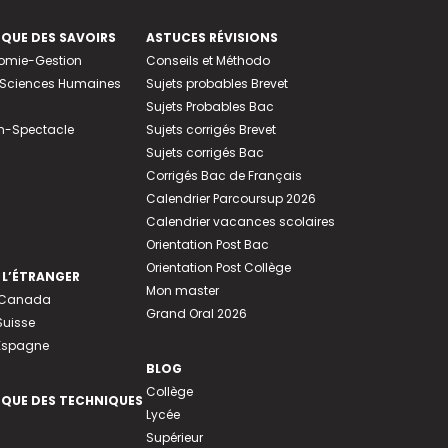
EQUE DES SAVOIRS
ASTUCES RÉVISIONS
nomie-Gestion
Conseils et Méthodo
e-Sciences Humaines
Sujets probables Brevet
Sujets Probables Bac
n-Spectacle
Sujets corrigés Brevet
Sujets corrigés Bac
Corrigés Bac de Français
Calendrier Parcoursup 2026
Calendrier vacances scolaires
Orientation Post Bac
Orientation Post Collège
 L’ÉTRANGER
Mon master
u Canada
Grand Oral 2026
Suisse
 Espagne
BLOG
Collège
EQUE DES TECHNIQUES
Lycée
Supérieur