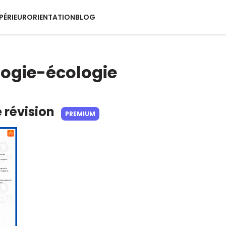
PÉRIEUR
ORIENTATION
BLOG
logie-écologie
e révision
PREMIUM