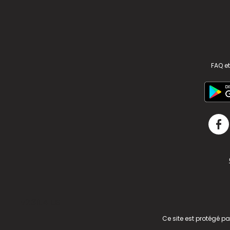
FAQ et
v2.311.4 US
Ce site est protégé p