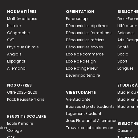
NOS MATIÈRES
ORIENTATION
BIBLIOTH
Mathématiques
Parcoursup
Droit-Eco
Histoire
Découvrir les diplômes
Littératur
Géographie
Découvrir les formations
Sciences
SVT
Découvrir les métiers
Arts-Desig
Physique Chimie
Découvrir les écoles
Santé
Anglais
Ecole de commerce
Social
Espagnol
Ecole de design
Sport
Allemand
Ecole d’ingénieur
Langues
Devenir partenaire
NOS OFFRES
ETUDIER À
Offre 2025-2026
VIE ETUDIANTE
Etudier a
Pack Réussite 4 ans
Vie Etudiante
Etudier en 
Bourses et prêts étudiants
Etudier en
Logement Etudiant
REUSSITE SCOLAIRE
Jobs Etudiant et Alternance
Ecole Primaire
BIBLIOTH
sion
Trouve ton job saisonnier
Collège
Cuisine
CAP
Transports