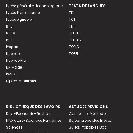
Lycée général et technologique
TESTS DE LANGUES
Lycée Professionnel
TFI
Lycée Agricole
TCF
BTS
TEF
BTSA
DELF B1
BUT
DELF B2
Prépas
TOEIC
Licence
TOEFL
Licence Pro
DN Made
PASS
Diplome infirmier
BIBLIOTHEQUE DES SAVOIRS
ASTUCES RÉVISIONS
Droit-Economie-Gestion
Conseils et Méthodo
Littérature-Sciences Humaines
Sujets probables Brevet
Sciences
Sujets Probables Bac