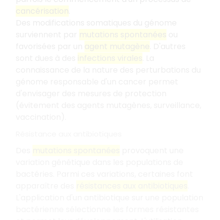
cancérisation
.
Des modifications somatiques du génome
surviennent par
mutations spontanées
ou
favorisées par un
agent mutagène
. D'autres
sont dues à des
infections virales
. La
connaissance de la nature des perturbations du
génome responsable d'un cancer permet
d'envisager des mesures de protection
(évitement des agents mutagènes, surveillance,
vaccination).
Résistance aux antibiotiques
Des
mutations spontanées
provoquent une
variation génétique dans les populations de
bactéries. Parmi ces variations, certaines font
apparaître des
résistances aux antibiotiques
.
L'application d'un antibiotique sur une population
bactérienne sélectionne les formes résistantes