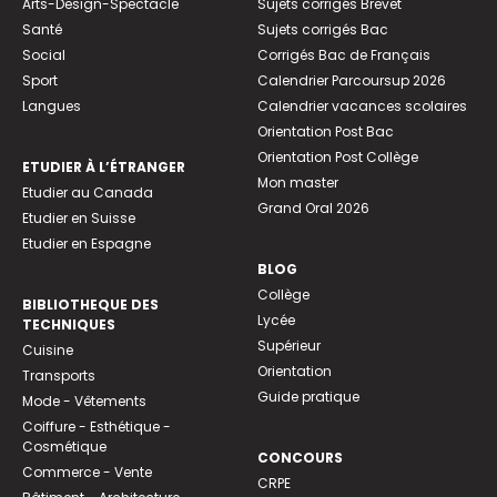
Arts-Design-Spectacle
Sujets corrigés Brevet
Santé
Sujets corrigés Bac
Social
Corrigés Bac de Français
Sport
Calendrier Parcoursup 2026
Langues
Calendrier vacances scolaires
Orientation Post Bac
Orientation Post Collège
ETUDIER À L’ÉTRANGER
Mon master
Etudier au Canada
Grand Oral 2026
Etudier en Suisse
Etudier en Espagne
BLOG
Collège
BIBLIOTHEQUE DES
Lycée
TECHNIQUES
Supérieur
Cuisine
Orientation
Transports
Guide pratique
Mode - Vêtements
Coiffure - Esthétique -
Cosmétique
CONCOURS
Commerce - Vente
CRPE