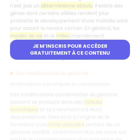
n'est pas un
déterminisme absolu
. Il existe des
gènes dont certains allèles rendent plus
probable le développement d'une maladie sans
pour autant le rendre certain. En général, les
modes de vie
et le
milieu
interviennent
également, et le développement d'une maladie
JE M’INSCRIS POUR ACCÉDER
dépend alors de l'interaction complexe entre
GRATUITEMENT À CE CONTENU
facteurs du milieu et génome.
Des modifications du génome
Modifications somatiques et cancérisation
Des modifications accidentelles du génome
peuvent se produire dans des
cellules
somatiques
et se transmettre à leurs
descendances. Elles sont à l'origine de la
formation d'un
clone cellulaire
porteur de ce
génome modifié. La formation d'un tel clone est
parfois le commencement d'un processus de