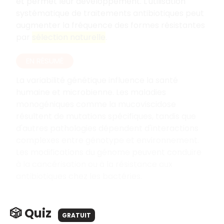
et permet leur développement. L'utilisation
systématique de traitements antibiotiques peut
augmenter la fréquence des formes résistantes
par
sélection naturelle
.
EN RÉSUMÉ
La variabilité génétique influence la santé
humaine et microbienne. Les maladies
monogéniques comme la mucoviscidose
résultent de mutations spécifiques, tandis que
d'autres pathologies dépendent d'interactions
complexes entre génotype et environnement.
Les modifications du génome peuvent conduire
à la cancérisation ou à la résistance aux
antibiotiques chez les bactéries.
🎲 Quiz
GRATUIT