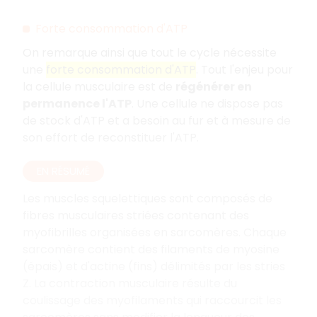
Forte consommation d'ATP
On remarque ainsi que tout le cycle nécessite
une
forte consommation d'ATP
. Tout l'enjeu pour
la cellule musculaire est de
régénérer en
permanence l'ATP
. Une cellule ne dispose pas
de stock d'ATP et a besoin au fur et à mesure de
son effort de reconstituer l'ATP.
EN RÉSUMÉ
Les muscles squelettiques sont composés de
fibres musculaires striées contenant des
myofibrilles organisées en sarcomères. Chaque
sarcomère contient des filaments de myosine
(épais) et d'actine (fins) délimités par les stries
Z. La contraction musculaire résulte du
coulissage des myofilaments qui raccourcit les