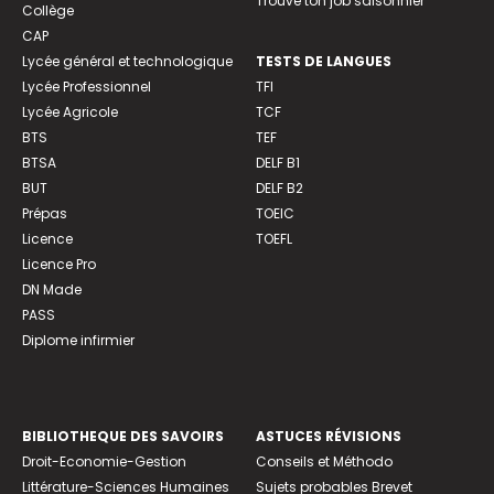
Trouve ton job saisonnier
Collège
CAP
Lycée général et technologique
TESTS DE LANGUES
Lycée Professionnel
TFI
Lycée Agricole
TCF
BTS
TEF
BTSA
DELF B1
BUT
DELF B2
Prépas
TOEIC
Licence
TOEFL
Licence Pro
DN Made
PASS
Diplome infirmier
BIBLIOTHEQUE DES SAVOIRS
ASTUCES RÉVISIONS
Droit-Economie-Gestion
Conseils et Méthodo
Littérature-Sciences Humaines
Sujets probables Brevet