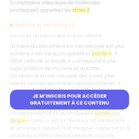
(constituées elles aussi de molécules
protéiques) appelées les
stries Z
.
Relâché et décontracté
Structure du sarcomère à l'état relâché
Le cœur du sarcomère en microscopie est plus
sombre, c'est ce qu'on appelle la
bande A
. À
l'état relâché, la bande A correspond à une
superposition de myosine et d'actine.
On observe en microscopie des zones plus
claires vers les extrémités des sarcomères : il
s'agit de zones dénuées de superposition de
JE M’INSCRIS POUR ACCÉDER
myosine et d'actine mais composées
GRATUITEMENT À CE CONTENU
uniquement des filaments fins d'actine,
correspondant à ce qu'on appelle
bande I
ou
disque I
. Celle-ci est à cheval sur un sarcomère
et son voisin, puisqu'il faut imaginer à gauche et à
droite du schéma des successions d'autres