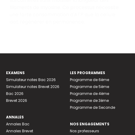
sarcomères sans modifier la longueur des
filaments de myosine. Ce processus nécessite
une forte consommation d'ATP que la cellule
doit régénérer en permanence.
EXAMENS
LES PROGRAMMES
Simulateur notes Bac 2026
Programme de 6ème
Simulateur notes Brevet 2026
Programme de 5ème
Bac 2026
Programme de 4ème
Brevet 2026
Programme de 3ème
Programme de Seconde
ANNALES
Annales Bac
NOS ENGAGEMENTS
Annales Brevet
Nos professeurs