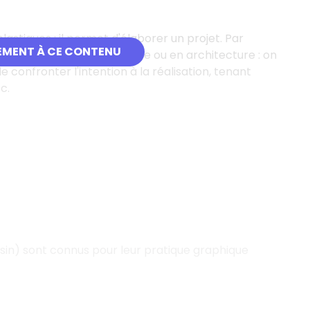
astiques : il permet d'élaborer un projet. Par
EMENT À CE CONTENU
idimensionnel, en sculpture ou en architecture : on
 de confronter l'intention à la réalisation, tenant
c.
sin) sont connus pour leur pratique graphique