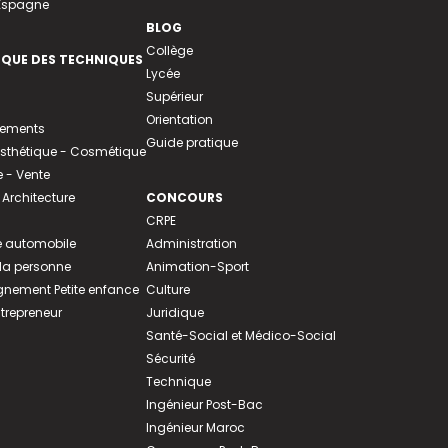
 Espagne
BLOG
Collège
EQUE DES TECHNIQUES
Lycée
Supérieur
Orientation
tements
Guide pratique
 Esthétique - Cosmétique
- Vente
 Architecture
CONCOURS
CRPE
 automobile
Administration
 la personne
Animation-Sport
ement Petite enfance
Culture
ntrepreneur
Juridique
Santé-Social et Médico-Social
Sécurité
Technique
Ingénieur Post-Bac
Ingénieur Maroc