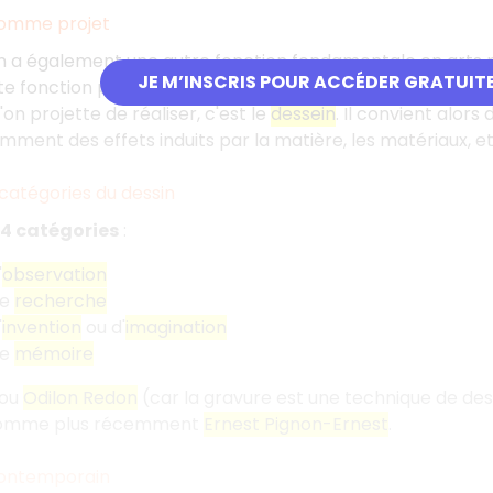
comme projet
sin a également une autre fonction fondamentale en arts pl
JE M’INSCRIS POUR ACCÉDER GRATUIT
e fonction peut être convoquée dans le cas d'un projet tr
on projette de réaliser, c'est le
dessein
. Il convient alors
ent des effets induits par la matière, les matériaux, et
catégories du dessin
4 catégories
:
'
observation
de
recherche
'
invention
ou d'
imagination
de
mémoire
ou
Odilon Redon
(car la gravure est une technique de des
comme plus récemment
Ernest Pignon-Ernest
.
contemporain