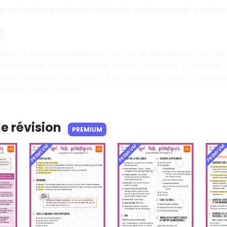
e est toujours actuelle ! Le dessin contemporain a même
selon le mythe antique avec la fille de Butadès, est la mèr
 recherche, invention/imagination, mémoire) et remplit tr
essifs, explorer sans volonté de représentation, et élabor
ntemporaine vivante.
de révision
PREMIUM
PREMIUM
PREMIUM
PREMIUM