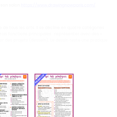
 son salon
https://www.drawingnowparis.com/
.
e de tous les arts. Il se décline en quatre catégories
ois fonctions principales : représenter avec des «
er des projets (dessein). Le dessin reste une pratique
PREMIUM