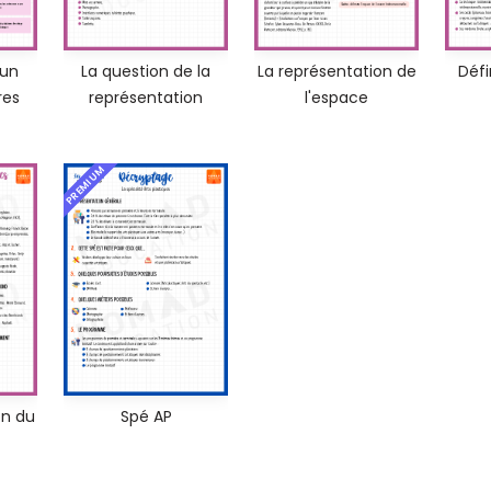
 un
La question de la
La représentation de
Défi
res
représentation
l'espace
PREMIUM
on du
Spé AP