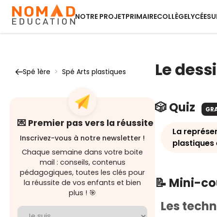
NOTRE PROJET
PRIMAIRE
COLLÈGE
LYCÉE
SU
Le dess
Spé 1ère
>
Spé Arts plastiques
🎲 Quiz
GR
💌 Premier pas vers la réussite
La représe
Inscrivez-vous à notre newsletter !
plastiques 
Chaque semaine dans votre boite
mail : conseils, contenus
pédagogiques, toutes les clés pour
📝 Mini-c
la réussite de vos enfants et bien
plus ! 🎯
Les techn