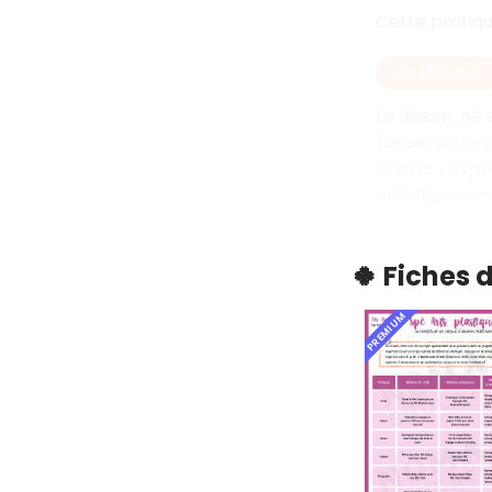
Cette pratiqu
EN RÉSUMÉ
Le dessin, né 
(observation,
écarts » expr
artistique co
🍀 Fiches 
PREMIUM