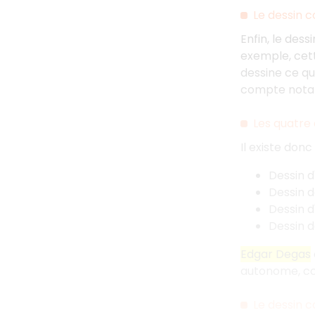
Le dessin 
Enfin, le des
exemple, cett
dessine ce qu'
compte notamm
Les quatre 
Il existe donc
Dessin d
Dessin 
Dessin d
Dessin 
Edgar Degas
autonome, 
Le dessin 