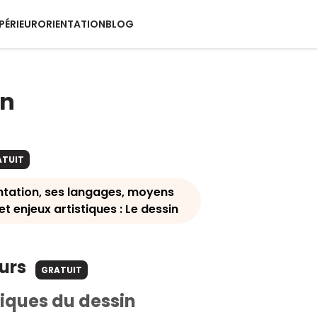
PÉRIEUR
ORIENTATION
BLOG
in
ATUIT
ntation, ses langages, moyens
et enjeux artistiques : Le dessin
ours
GRATUIT
iques du dessin