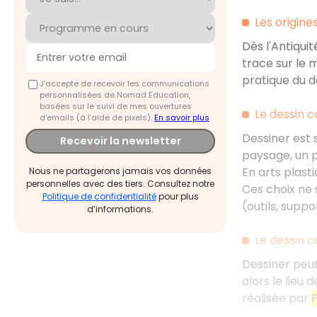
Les origine
Dès l'Antiqui
trace sur le 
pratique du d
J'accepte de recevoir les communications
personnalisées de Nomad Education,
basées sur le suivi de mes ouvertures
Le dessin 
d'emails (à l’aide de pixels).
En savoir plus
Dessiner est 
Recevoir la newsletter
paysage, un po
En arts plasti
Nous ne partagerons jamais vos données
personnelles avec des tiers. Consultez notre
Ces choix ne 
Politique de confidentialité
pour plus
(outils, supp
d’informations.
Le dessin 
Dessiner peut
alors le lieu
réalisée par
P