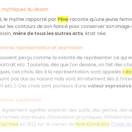
s mythiques du dessin
té, le mythe rapporté par
Pline
raconte qu'une jeune femme,
mur les contours de son fiancé pour conserver son image av
essin,
mère de tous les autres arts
, était née.
comme représentation et expression
souvent perçu comme la volonté de représenter ce qui est o
rtrait etc. Toutefois, dès que l'on dessine, on fait des cho
ques, ces choix, liés à la représentation, sont appelés
« éc
sont pas dus au hasard mais sont étroitement liés à l'inte
ort etc.). Ces choix sont porteurs d'une
valeur expressive
comme exploration
 également signifier explorer des outils, des gestes, des 
 de formes imprévues, d'inventions graphiques, d'élaboratio
aul Klee
en 1922 sur le carnet de
Nina Kandinsky
(
Page du