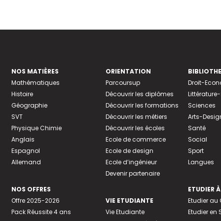
NOS MATIÈRES
ORIENTATION
BIBLIOTH
Mathématiques
Parcoursup
Droit-Eco
Histoire
Découvrir les diplômes
Littératur
Géographie
Découvrir les formations
Sciences
SVT
Découvrir les métiers
Arts-Desig
Physique Chimie
Découvrir les écoles
Santé
Anglais
Ecole de commerce
Social
Espagnol
Ecole de design
Sport
Allemand
Ecole d’ingénieur
Langues
Devenir partenaire
NOS OFFRES
ETUDIER À
Offre 2025-2026
VIE ETUDIANTE
Etudier a
Pack Réussite 4 ans
Vie Etudiante
Etudier en 