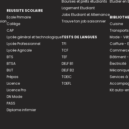
Bourses et prêts étudiants
Etudier en
Logement Etudiant
REUSSITE SCOLAIRE
Jobs Etudiant et Alternance
Ecole Primaire
BIBLIOTH
sion
Trouve ton job saisonnier
Collège
Cuisine
CAP
Transports
Lycée général et technologique
TESTS DE LANGUES
Mode - Vê
Lycée Professionnel
TFI
Coiffure -
Lycée Agricole
TCF
Commerce 
BTS
TEF
Bâtiment -
BTSA
DELF B1
Électricité
BUT
DELF B2
Mécanique
Prépas
TOEIC
Services à
Licence
TOEFL
Accompagn
Licence Pro
Kit auto-e
DN Made
PASS
Diplome infirmier