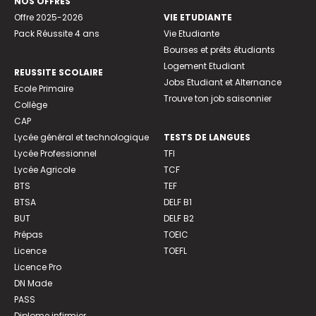
NOS OFFRES
Offre 2025-2026
VIE ETUDIANTE
Pack Réussite 4 ans
Vie Etudiante
Bourses et prêts étudiants
Logement Etudiant
REUSSITE SCOLAIRE
Jobs Etudiant et Alternance
Ecole Primaire
Trouve ton job saisonnier
Collège
CAP
Lycée général et technologique
TESTS DE LANGUES
Lycée Professionnel
TFI
Lycée Agricole
TCF
BTS
TEF
BTSA
DELF B1
BUT
DELF B2
Prépas
TOEIC
Licence
TOEFL
Licence Pro
DN Made
PASS
Diplome infirmier