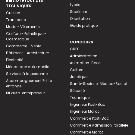
BIBLIOTHEQUE DES
Lycée
TECHNIQUES
Supérieur
Cuisine
Orientation
Transports
Guide pratique
Mode - Vêtements
Coiffure - Esthétique -
Cosmétique
CONCOURS
Commerce - Vente
CRPE
Bâtiment - Architecture
Administration
Électricité
Animation-Sport
Mécanique automobile
Culture
Services à la personne
Juridique
Accompagnement Petite
Santé-Social et Médico-Social
enfance
Sécurité
Kit auto-entrepreneur
Technique
Ingénieur Post-Bac
Ingénieur Maroc
Commerce Post-Bac
Commerce Admission Parallèle
Commerce Maroc