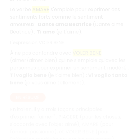
Le verbe
AMARE
s'emploie pour exprimer des
sentiments forts comme le sentiment
amoureux :
Dante ama Beatrice
(Dante aime
Béatrice) ;
Ti amo
(je t'aime).
L'expression VOLER BENE
À ne pas confondre avec
VOLER BENE
(aimer/aimer bien) qui ne s'emploie qu'avec les
personnes pour exprimer un sentiment modéré :
Ti voglio bene
(je t'aime bien) ;
Vi voglio tanto
bene
(je vous aime tellement).
EN RÉSUMÉ
En italien, il y a trois façons principales
d'exprimer "aimer" : PIACERE (pour les choses,
s'accorde avec l'objet aimé), AMARE (pour
l'amour passionné), et VOLER BENE (pour