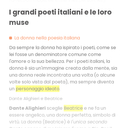
l'affection modérée envers les personnes).
I grandi poeti italiani e le loro
muse
La donna nella poesia italiana
Da sempre la donna ha ispirato i poeti, come se
lei fosse un denominatore comune come
l'amore o la sua bellezza. Per i poeti italiani, la
donna è sia un'immagine creata dalla mente, sia
una donna reale incontrata una volta (o alcune
volte solo vista dal poeta), ma sempre diventa
un
personaggio ideato
.
Dante Alighieri e Beatrice
Dante Alighieri
sceglie
Beatrice
e ne fa un
essere angelico, una donna perfetta, simbolo di
virtù. La donna (Beatrice) è
l'unica secondo