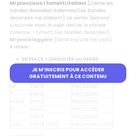
Mi piacciono i fumetti italiani
(J'aime les
bandes dessinées italiennes/Les bandes
dessinées me plaisent). Le verbe "piacere"
s'accorde avec le sujet réel de la phrase
italienne : i fumetti (les bandes dessinées).
Mi piace leggere
(j'aime lire/Lire me plaît).
À retenir :
MI PIACE + SINGULIER ou VERBE
MI PIACCIONO + PLURIEL
JE M’INSCRIS POUR ACCÉDER
GRATUITEMENT À CE CONTENU
Pronom
Singulier/Verbe
Pluriel
MI
PIACE
PIACCIONO
TI
PIACE
PIACCIONO
GLI/LE
PIACE
PIACCIONO
CI
PIACE
PIACCIONO
VI
PIACE
PIACCIONO
LORO
PIACE LORO
PIACCIONO LORO
Le verbe AMARE