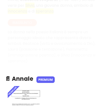
versi per
Silvia
, una giovane donna, simbolo di
innocenza
e di
speranza
.
RIASSUNTO
La donna nella poesia italiana è sempre un
personaggio ideato che rappresenta diversi
simboli: Beatrice (virtù e avvicinamento a Dio),
Laura (passione e tentazione), Fiammetta
(immaginazione poetica), e Silvia (innocenza e
speranza).
📄 Annale
PREMIUM
PREMIUM