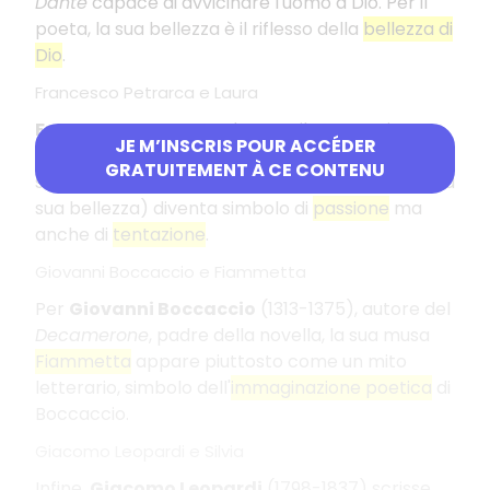
Dante
capace di avvicinare l'uomo a Dio. Per il
poeta, la sua bellezza è il riflesso della
bellezza di
Dio
.
Francesco Petrarca e Laura
Francesco Petrarca
, durante il suo soggiorno
JE M’INSCRIS POUR ACCÉDER
ad Avignone nel 1317, s'invaghì di
Laura
per cui
GRATUITEMENT À CE CONTENU
scrisse
Il Canzoniere
. Per Petrarca, la donna (e la
sua bellezza) diventa simbolo di
passione
ma
anche di
tentazione
.
Giovanni Boccaccio e Fiammetta
Per
Giovanni Boccaccio
(1313-1375), autore del
Decamerone
, padre della novella, la sua musa
Fiammetta
appare piuttosto come un mito
letterario, simbolo dell'
immaginazione poetica
di
Boccaccio.
Giacomo Leopardi e Silvia
Infine,
Giacomo Leopardi
(1798-1837) scrisse