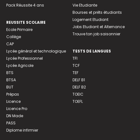
Pack Réussite 4 ans
Vie Etudiante
Bourses et prêts étudiants
Logement Etudiant
REUSSITE SCOLAIRE
Jobs Etudiant et Alternance
Ecole Primaire
Trouve ton job saisonnier
Collège
CAP
Lycée général et technologique
TESTS DE LANGUES
Lycée Professionnel
TFI
Lycée Agricole
TCF
BTS
TEF
BTSA
DELF B1
BUT
DELF B2
Prépas
TOEIC
Licence
TOEFL
Licence Pro
DN Made
PASS
Diplome infirmier