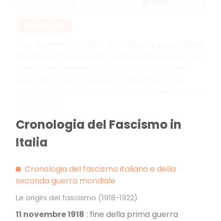
arriver
EN RÉSUMÉ
Pour exprimer « falloir » en italien, on peut utiliser
bisognare (avec verbe), si deve/devono (accord
avec complément), ci vuole/vogliono (jamais
avec verbe, accord avec complément), ou
occorrere (avec verbe ou complément, accord
nécessaire).
Cronologia del Fascismo in
Italia
Cronologia del fascismo italiano e della
seconda guerra mondiale
Le origini del fascismo (1918-1922)
11 novembre 1918
: fine della prima guerra