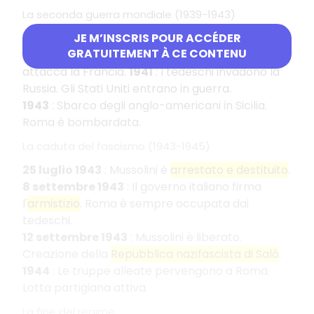
La seconda guerra mondiale (1939-1943)
Settembre 1939
JE M’INSCRIS POUR ACCÉDER
: Inghilterra e Francia
GRATUITEMENT À CE CONTENU
dichiarano la guerra alla Germania.
1940
: L'Italia
attacca la Francia.
1941
: I tedeschi invadono la
Russia. Gli Stati Uniti entrano in guerra.
1943
: Sbarco degli anglo-americani in Sicilia.
Roma è bombardata.
La caduta del fascismo (1943-1945)
25 luglio 1943
: Mussolini è
arrestato e destituito
.
8 settembre 1943
: Il governo italiano firma
l'
armistizio
. Roma è sempre occupata dai
tedeschi.
12 settembre 1943
: Mussolini è liberato.
Creazione della
Repubblica nazifascista di Salò
.
1944
: Le truppe alleate pervengono a Roma.
Lotta partigiana attiva.
La fine del regime