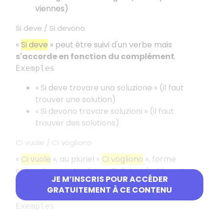
viennes)
Si deve / Si devono
«
Si deve
» peut être suivi d'un verbe mais
s'accorde en fonction du complément
.
Exemples
« Si deve trovare una soluzione » (il faut
trouver une solution)
« Si devono trovare soluzioni » (il faut
trouver des solutions)
Ci vuole / Ci vogliono
«
Ci vuole
», au pluriel «
Ci vogliono
», forme
courante pour traduire « Falloir » n'est jamais
JE M’INSCRIS POUR ACCÉDER
suivie d'un verbe et s'accorde aussi selon le
GRATUITEMENT À CE CONTENU
complément.
Exemples