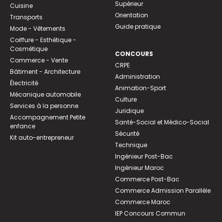
Supérieur
Cuisine
Orientation
Transports
Guide pratique
Mode - Vêtements
Coiffure - Esthétique -
Cosmétique
CONCOURS
Commerce - Vente
CRPE
Bâtiment - Architecture
Administration
Électricité
Animation-Sport
Mécanique automobile
Culture
Services à la personne
Juridique
Accompagnement Petite
Santé-Social et Médico-Social
enfance
Sécurité
Kit auto-entrepreneur
Technique
Ingénieur Post-Bac
Ingénieur Maroc
Commerce Post-Bac
Commerce Admission Parallèle
Commerce Maroc
IEP Concours Commun