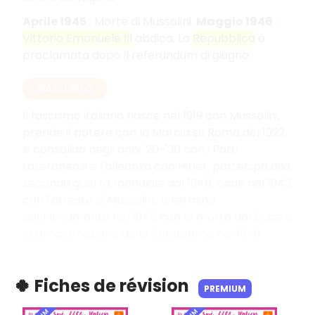
Aprile 1945
: Morte di Mussolini.
Maggio 1946
:
Vittorio Emanuele III
abdica. La
Repubblica
è
proclamata dopo il referundum di giugno.
RIASSUNTO
Il fascismo italiano nasce nel 1919 con Mussolini,
prende il potere con la Marcia su Roma del 1922,
si consolida negli anni '20-'30 con i Patti
Lateranensi e l'alleanza con Hitler, partecipa alla
seconda guerra mondiale dal 1940, cade nel 1943
con l'arresto di Mussolini, e termina
definitivamente nel 1945 con la morte del Duce e
la proclamazione della Repubblica nel 1946.
🍀 Fiches de révision
PREMIUM