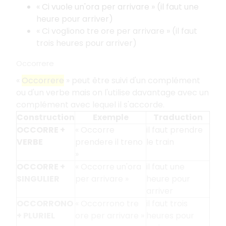
« Ci vuole un'ora per arrivare » (il faut une
heure pour arriver)
« Ci vogliono tre ore per arrivare » (il faut
trois heures pour arriver)
Occorrere
«
Occorrere
» peut être suivi d'un complément
ou d'un verbe mais on l'utilise davantage avec un
complément avec lequel il s'accorde.
Construction
Exemple
Traduction
OCCORRE +
« Occorre
il faut prendre
VERBE
prendere il treno
le train
»
OCCORRE +
« Occorre un'ora
il faut une
SINGULIER
per arrivare »
heure pour
arriver
OCCORRONO
« Occorrono tre
il faut trois
+ PLURIEL
ore per arrivare »
heures pour