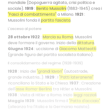
mondiale (Dopoguerra agitato, crisi politica e
sociale).
1919
:
Benito Mussolini
(1883-1945) crea i
"Fasci di combattimento"
a Milano.
1921
:
Mussolini fonda il
partito fascista
.
L'ascesa al potere
28 ottobre 1922
:
Marcia su Roma
. Mussolini
deve formare il governo. Inizio della
dittatura
.
Giugno 1924
: uccisione di
Giacomo Matteotti
(grande figura del partito socialista italiano).
Il consolidamento del regime (1928-1939)
1928
: Inizio dei
"grandi lavori"
(autostrade,
grande industria...).
1929
: I
"Patti lateranensi"
riconciliano lo Stato e la Chiesa.
1937
: Creazione
dell'
asse Roma-Berlino
tra Hitler e Mussolini.
1938
: Visita di Hitler a Roma. Inizio
leggi razziali
.
Maggio 1939
: Mussolini firma il
"Patto d'acciaio"
(alleanza fra l'Italia e la Germania nazista).