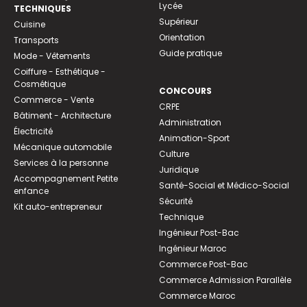
Lycée
TECHNIQUES
Supérieur
Cuisine
Orientation
Transports
Guide pratique
Mode - Vêtements
Coiffure - Esthétique -
Cosmétique
CONCOURS
Commerce - Vente
CRPE
Bâtiment - Architecture
Administration
Électricité
Animation-Sport
Mécanique automobile
Culture
Services à la personne
Juridique
Accompagnement Petite
Santé-Social et Médico-Social
enfance
Sécurité
Kit auto-entrepreneur
Technique
Ingénieur Post-Bac
Ingénieur Maroc
Commerce Post-Bac
Commerce Admission Parallèle
Commerce Maroc