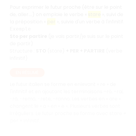
Pour exprimer le futur proche (être sur le point
de, aller….) on emploie le verbe «
stare
», suivi de
la préposition «
per
», suivie d'un verbe à l'infinitif.
Exemple
Sto per partire
(je vais partir/je suis sur le point
de partir)
Structure :
STO
(stare)
+ PER + PARTIRE
(verbe
infinitif)
EN RÉSUMÉ
Le futur italien se forme en enlevant « re » de
l'infinitif et en ajoutant les terminaisons –rò, -rai,
-rà, -remo, -rete, -ranno. Les verbes en « are »
changent le « a » en « e ». Plusieurs verbes sont
irréguliers. Le futur proche se forme avec stare +
per + infinitif.