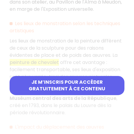
dans son atelier, au Pavillon de l'Alma à Meudon,
en marge de l'Exposition universelle.
Les lieux de monstration selon les techniques
artistiques
Les lieux de monstration de la peinture diffèrent
de ceux de la sculpture pour des raisons
évidentes de place et de poids des œuvres. La
peinture de chevalet
offre cet avantage :
facilement transportable, ses lieux d'exposition
sont plus variés. Ainsi des œuvres picturales
JE M’INSCRIS POUR ACCÉDER
conçues pour des églises ou château se
GRATUITEMENT À CE CONTENU
retrouvent, pour éviter leur destruction, au
Muséum central des arts de la République
,
créé en 1793, dans le palais du Louvre dès la
période révolutionnaire.
L'impact du déplacement des œuvres