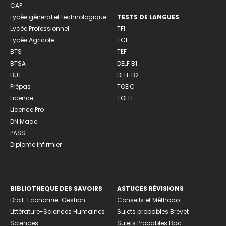
CAP
Lycée général et technologique
TESTS DE LANGUES
Lycée Professionnel
TFI
Lycée Agricole
TCF
BTS
TEF
BTSA
DELF B1
BUT
DELF B2
Prépas
TOEIC
Licence
TOEFL
Licence Pro
DN Made
PASS
Diplome infirmier
BIBLIOTHEQUE DES SAVOIRS
ASTUCES RÉVISIONS
Droit-Economie-Gestion
Conseils et Méthodo
Littérature-Sciences Humaines
Sujets probables Brevet
Sciences
Sujets Probables Bac