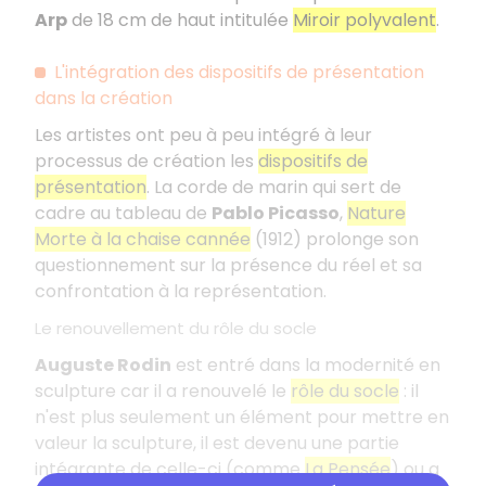
Arp
de 18 cm de haut intitulée
Miroir polyvalent
.
L'intégration des dispositifs de présentation
dans la création
Les artistes ont peu à peu intégré à leur
processus de création les
dispositifs de
présentation
. La corde de marin qui sert de
cadre au tableau de
Pablo Picasso
,
Nature
Morte à la chaise cannée
(1912) prolonge son
questionnement sur la présence du réel et sa
confrontation à la représentation.
Le renouvellement du rôle du socle
Auguste Rodin
est entré dans la modernité en
sculpture car il a renouvelé le
rôle du socle
: il
n'est plus seulement un élément pour mettre en
valeur la sculpture, il est devenu une partie
intégrante de celle-ci (comme
La Pensée
) ou a