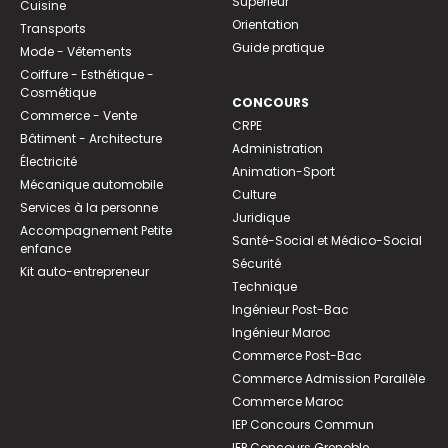
Supérieur
Cuisine
Orientation
Transports
Guide pratique
Mode - Vêtements
Coiffure - Esthétique -
Cosmétique
CONCOURS
Commerce - Vente
CRPE
Bâtiment - Architecture
Administration
Électricité
Animation-Sport
Mécanique automobile
Culture
Services à la personne
Juridique
Accompagnement Petite
Santé-Social et Médico-Social
enfance
Sécurité
Kit auto-entrepreneur
Technique
Ingénieur Post-Bac
Ingénieur Maroc
Commerce Post-Bac
Commerce Admission Parallèle
Commerce Maroc
IEP Concours Commun
IEP Concours Grenoble