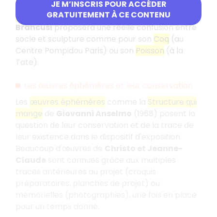
même quasiment disparu comme dans ses
JE M’INSCRIS POUR ACCÉDER
GRATUITEMENT À CE CONTENU
Bourgeois de Calais
. Élève de Rodin,
Constantin
Brancusi
proposera une réelle confusion entre
socle et sculpture comme pour son
Coq
(au
Centre Pompidou Paris) ou son
Poisson
(à la
Tate).
Les œuvres éphémères et leur conservation
Les
œuvres éphémères
comme la
Structure qui
mange
de
Giovanni Anselmo
(1968) posent la
question de leur conservation et de la trace de
leur existence dans le dispositif d'exposition.
Beaucoup d'œuvres de
Christo et Jeanne-
Claude
sont connues grâce aux multiples
traces antérieures au projet (croquis
préparatoires, planches de projet) ou
mémorielles (photographies), une fois en place
pour un temps donné.