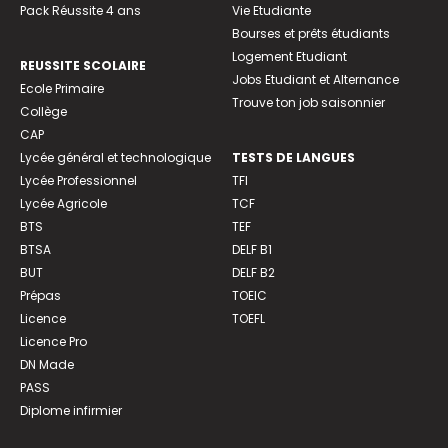
Pack Réussite 4 ans
Vie Etudiante
Bourses et prêts étudiants
Logement Etudiant
REUSSITE SCOLAIRE
Jobs Etudiant et Alternance
Ecole Primaire
Trouve ton job saisonnier
Collège
CAP
Lycée général et technologique
TESTS DE LANGUES
Lycée Professionnel
TFI
Lycée Agricole
TCF
BTS
TEF
BTSA
DELF B1
BUT
DELF B2
Prépas
TOEIC
Licence
TOEFL
Licence Pro
DN Made
PASS
Diplome infirmier