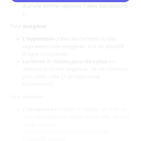
Aucune bonne réponse ? Mes félicitations
!...
Pour
exagérer
:
L’hyperbole
utilise des termes ou une
expression très exagérés :
Il a un appétit
d’ogre ma parole !
La litote
dit
moins pour dire plus
en
utilisant la forme négative :
Je ne conteste
pas cette idée
(= je l’approuve
totalement).
Pour
insister :
L’anaphore
consiste à répéter un mot ou
une expression en début de phrase, de vers
ou de strophe :
« Mon bras, qu’avec respect toute
l’Espagne admire,