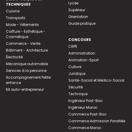
Lycée
TECHNIQUES
Supérieur
Cuisine
Orientation
Transports
Guide pratique
Mode - Vêtements
Coiffure - Esthétique -
Cosmétique
CONCOURS
Commerce - Vente
CRPE
Bâtiment - Architecture
Administration
Électricité
Animation-Sport
Mécanique automobile
Culture
Services à la personne
Juridique
Accompagnement Petite
Santé-Social et Médico-Social
enfance
Sécurité
Kit auto-entrepreneur
Technique
Ingénieur Post-Bac
Ingénieur Maroc
Commerce Post-Bac
Commerce Admission Parallèle
Commerce Maroc