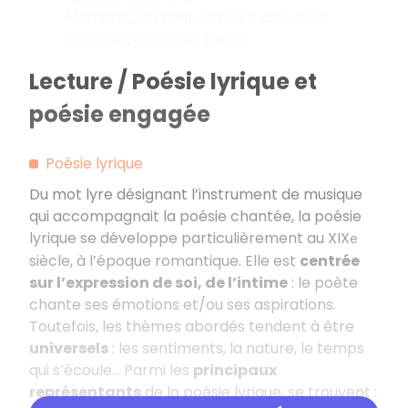
Mon bras, qui tant de fois a sauvé cet
empire », Corneille,
Le Cid.
Lecture / Poésie lyrique et
poésie engagée
Poésie lyrique
Du mot lyre désignant l’instrument de musique
qui accompagnait la poésie chantée, la poésie
lyrique se développe particulièrement au XIX
e
siècle, à l’époque romantique. Elle est
centrée
sur l’expression de soi, de l’intime
: le poète
chante ses émotions et/ou ses aspirations.
Toutefois, les thèmes abordés tendent à être
universels
: les sentiments, la nature, le temps
qui s’écoule… Parmi les
principaux
représentants
de la poésie lyrique, se trouvent :