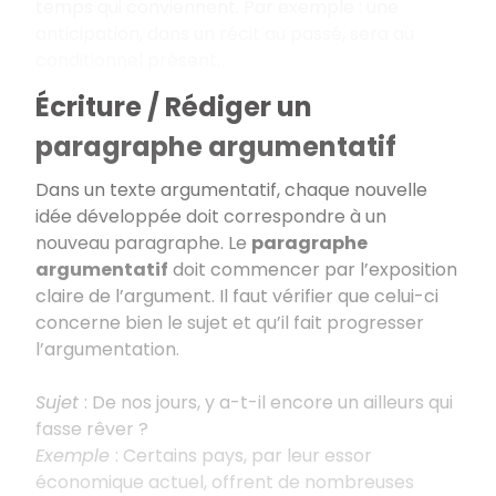
temps qui conviennent. Par exemple : une
anticipation, dans un récit au passé, sera au
conditionnel présent.
Écriture / Rédiger un
paragraphe argumentatif
Dans un texte argumentatif, chaque nouvelle
idée développée doit correspondre à un
nouveau paragraphe. Le
paragraphe
argumentatif
doit commencer par l’exposition
claire de l’argument. Il faut vérifier que celui-ci
concerne bien le sujet et qu’il fait progresser
l’argumentation.
Sujet
: De nos jours, y a-t-il encore un ailleurs qui
fasse rêver ?
Exemple
: Certains pays, par leur essor
économique actuel, offrent de nombreuses