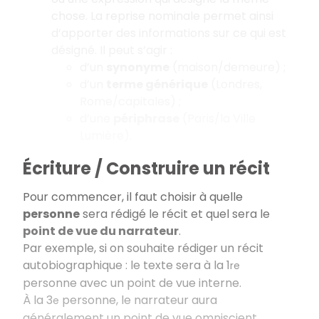
chose. La reprise nominale permet ainsi
d’apporter des informations sur ce qui est
désigné. Il peut s’agir :
d’un
synonyme
(maison/demeure) ;
d’un
terme générique
(Londres,
Rome/capitales) ;
d’une
périphrase
(Paris/la Ville
Lumière).
Écriture / Construire un récit
Pour commencer, il faut choisir à quelle
personne
sera rédigé le récit et quel sera le
point de vue du narrateur
.
Par exemple, si on souhaite rédiger un récit
autobiographique : le texte sera à la 1
re
personne avec un point de vue interne.
À la 3
personne, le narrateur aura
e
généralement un point de vue omniscient.