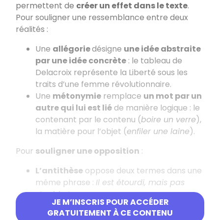
permettent de
créer un effet dans le texte
.
Pour souligner une ressemblance entre deux
réalités :
Une
allégorie
désigne
une idée abstraite
par une idée concrète
: le tableau de
Delacroix représente la Liberté sous les
traits d’une femme révolutionnaire.
Une
métonymie
remplace
un mot par un
autre qui lui est lié
de manière logique : le
contenant par le contenu (
boire un verre
),
la matière pour l’objet (
enfiler une laine
).
Pour
souligner une opposition
:
L’antithèse
oppose deux termes dans une
même phrase :
Il est étourdi, mais pas
stupide !
JE M’INSCRIS POUR ACCÉDER
L’antiphrase
exprime le contraire de ce
GRATUITEMENT À CE CONTENU
que l’on pense (principe de l’ironie) :