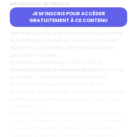
perspectives de réussite.
L’argument doit ensuite
être expliqué
. Ces
JE M’INSCRIS POUR ACCÉDER
explications sont insérées au moyen d’un
GRATUITEMENT À CE CONTENU
connecteur logique :
en effet, parce que,
etc.
Exemple
: En effet, par sa croissance, son poids
économique, politique et culturel, la Chine est
aujourd’hui considérée comme la deuxième
puissance mondiale.
Pour être valable, l’argument doit être
accompagné d’un exemple précis
qui prouve
sa validité. Cet exemple peut être tiré du
quotidien, mais aussi de l’Histoire, de la
littérature, de l’actualité… L’exemple est lui aussi
inséré par un connecteur logique :
ainsi, voilà
pourquoi,
etc.
Exemple
: Voilà pourquoi de nombreux étudiants
français partent faire leur stage de fin d’études
dans une université chinoise, cette expérience
représente, pour eux, un atout considérable