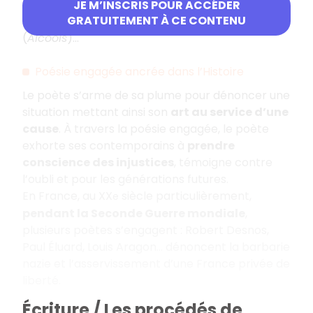
Pierre de Ronsard, Alfred de Vigny, Victor Hugo
JE M’INSCRIS POUR ACCÉDER
GRATUITEMENT À CE CONTENU
(
Les Contemplations
), Guillaume Apollinaire
(
Alcools
)…
Poésie engagée ancrée dans l’Histoire
Le poète s’arme de sa plume pour dénoncer une
situation mettant ainsi son
art au service d’une
cause
. À travers la poésie engagée, le poète
exhorte ses contemporains à
prendre
conscience des injustices
, témoigne contre
l’oubli et pour les générations futures.
En France, au XX
siècle particulièrement,
e
pendant la Seconde Guerre mondiale
,
plusieurs poètes s’engagent : Robert Desnos,
Paul Éluard, Louis Aragon… dénoncent la barbarie
nazie et l’asservissement d’une France privée de
liberté.
Écriture / Les procédés de