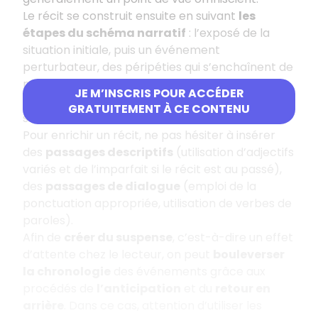
Le récit se construit ensuite en suivant
les
étapes du schéma narratif
: l’exposé de la
situation initiale, puis un événement
perturbateur, des péripéties qui s’enchaînent de
manière logique et enfin un élément de
JE M’INSCRIS POUR ACCÉDER
résolution pour revenir à une situation finale
GRATUITEMENT À CE CONTENU
stable.
Pour enrichir un récit, ne pas hésiter à insérer
des
passages descriptifs
(utilisation d’adjectifs
variés et de l’imparfait si le récit est au passé),
des
passages de dialogue
(emploi de la
ponctuation appropriée, utilisation de verbes de
paroles).
Afin de
créer du suspense
, c’est-à-dire un effet
d’attente chez le lecteur, on peut
bouleverser
la chronologie
des événements grâce aux
procédés de
l’anticipation
et du
retour en
arrière
. Dans ce cas, attention d’utiliser les