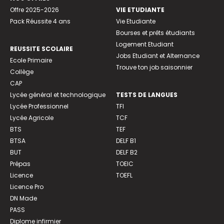
Offre 2025-2026
VIE ETUDIANTE
Pack Réussite 4 ans
Vie Etudiante
Bourses et prêts étudiants
Logement Etudiant
REUSSITE SCOLAIRE
Jobs Etudiant et Alternance
Ecole Primaire
Trouve ton job saisonnier
Collège
CAP
Lycée général et technologique
TESTS DE LANGUES
Lycée Professionnel
TFI
Lycée Agricole
TCF
BTS
TEF
BTSA
DELF B1
BUT
DELF B2
Prépas
TOEIC
Licence
TOEFL
Licence Pro
DN Made
PASS
Diplome infirmier