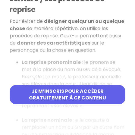
reprise
Pour éviter de
désigner quelqu’un ou quelque
chose
de manière répétitive, on utilise les
procédés de reprise. Ceux-ci permettent aussi
de
donner des caractéristiques
sur le
personnage ou la chose en question.
La reprise pronominale
: le pronom se
met à la place du nom ou GN déjà évoqué.
Exemple
: Le matin, le professeur accueille
ses élèves dans la cour. Il leur dit de se
ranger et les conduit jusqu’à la salle. « il »
JE M’INSCRIS POUR ACCÉDER
GRATUITEMENT À CE CONTENU
reprend « le professeur » ; « leur » et « les »
reprennent « ses élèves ».
La reprise nominale
: elle consiste à
remplacer un nom ou GN par un autre nom
ou une expression qui désigne la même