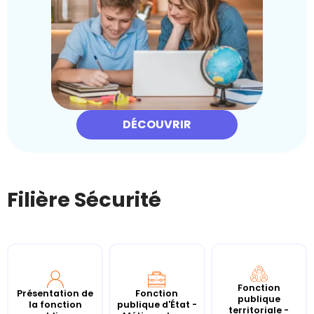
DÉCOUVRIR
Filière Sécurité
Fonction
Présentation de
Fonction
publique
la fonction
publique d'État -
territoriale -