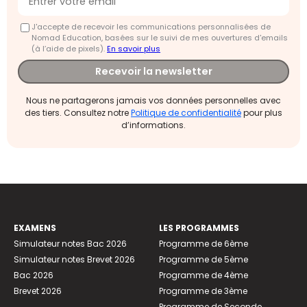
J'accepte de recevoir les communications personnalisées de
Nomad Education, basées sur le suivi de mes ouvertures d'emails
(à l’aide de pixels).
En savoir plus
Recevoir la newsletter
Nous ne partagerons jamais vos données personnelles avec
des tiers. Consultez notre
Politique de confidentialité
pour plus
d’informations.
EXAMENS
LES PROGRAMMES
Simulateur notes Bac 2026
Programme de 6ème
Simulateur notes Brevet 2026
Programme de 5ème
Bac 2026
Programme de 4ème
Brevet 2026
Programme de 3ème
Programme de Seconde