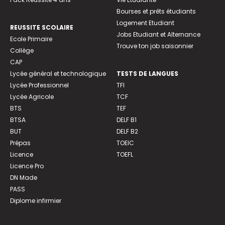
Bourses et prêts étudiants
Logement Etudiant
REUSSITE SCOLAIRE
Jobs Etudiant et Alternance
Ecole Primaire
Trouve ton job saisonnier
Collège
CAP
Lycée général et technologique
TESTS DE LANGUES
Lycée Professionnel
TFI
Lycée Agricole
TCF
BTS
TEF
BTSA
DELF B1
BUT
DELF B2
Prépas
TOEIC
Licence
TOEFL
Licence Pro
DN Made
PASS
Diplome infirmier