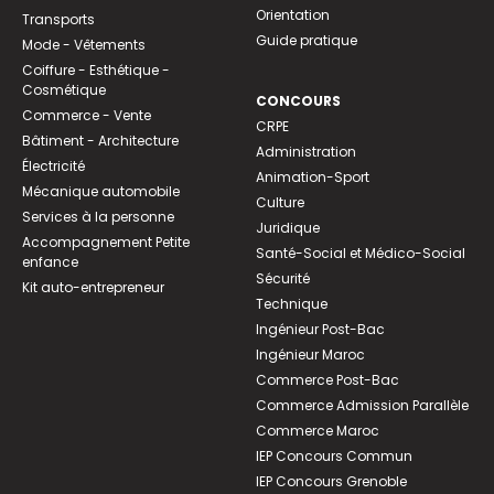
Orientation
Transports
Guide pratique
Mode - Vêtements
Coiffure - Esthétique -
Cosmétique
CONCOURS
Commerce - Vente
CRPE
Bâtiment - Architecture
Administration
Électricité
Animation-Sport
Mécanique automobile
Culture
Services à la personne
Juridique
Accompagnement Petite
Santé-Social et Médico-Social
enfance
Sécurité
Kit auto-entrepreneur
Technique
Ingénieur Post-Bac
Ingénieur Maroc
Commerce Post-Bac
Commerce Admission Parallèle
Commerce Maroc
IEP Concours Commun
IEP Concours Grenoble