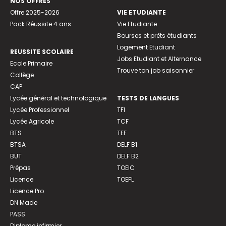
NOS OFFRES
Offre 2025-2026
VIE ETUDIANTE
Pack Réussite 4 ans
Vie Etudiante
Bourses et prêts étudiants
Logement Etudiant
REUSSITE SCOLAIRE
Jobs Etudiant et Alternance
Ecole Primaire
Trouve ton job saisonnier
Collège
CAP
Lycée général et technologique
TESTS DE LANGUES
Lycée Professionnel
TFI
Lycée Agricole
TCF
BTS
TEF
BTSA
DELF B1
BUT
DELF B2
Prépas
TOEIC
Licence
TOEFL
Licence Pro
DN Made
PASS
Diplome infirmier