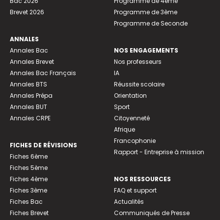
Bac 2026
Programme de 4ème
Brevet 2026
Programme de 3ème
Programme de Seconde
ANNALES
Annales Bac
NOS ENGAGEMENTS
Annales Brevet
Nos professeurs
Annales Bac Français
IA
Annales BTS
Réussite scolaire
Annales Prépa
Orientation
Annales BUT
Sport
Annales CRPE
Citoyenneté
Afrique
Francophonie
FICHES DE RÉVISIONS
Rapport - Entreprise à mission
Fiches 6ème
Fiches 5ème
Fiches 4ème
NOS RESSOURCES
Fiches 3ème
FAQ et support
Fiches Bac
Actualités
Fiches Brevet
Communiqués de Presse