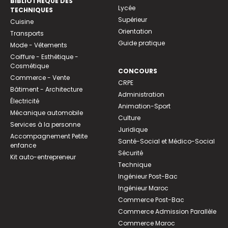
BIBLIOTHEQUE DES
Lycée
TECHNIQUES
Supérieur
Cuisine
Orientation
Transports
Guide pratique
Mode - Vêtements
Coiffure - Esthétique -
Cosmétique
CONCOURS
Commerce - Vente
CRPE
Bâtiment - Architecture
Administration
Électricité
Animation-Sport
Mécanique automobile
Culture
Services à la personne
Juridique
Accompagnement Petite
Santé-Social et Médico-Social
enfance
Sécurité
Kit auto-entrepreneur
Technique
Ingénieur Post-Bac
Ingénieur Maroc
Commerce Post-Bac
Commerce Admission Parallèle
Commerce Maroc