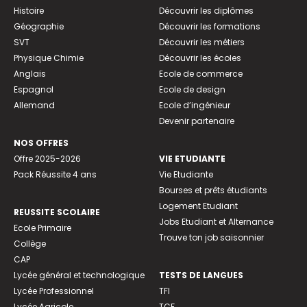
Histoire
Découvrir les diplômes
Géographie
Découvrir les formations
SVT
Découvrir les métiers
Physique Chimie
Découvrir les écoles
Anglais
Ecole de commerce
Espagnol
Ecole de design
Allemand
Ecole d’ingénieur
Devenir partenaire
NOS OFFRES
Offre 2025-2026
VIE ETUDIANTE
Pack Réussite 4 ans
Vie Etudiante
Bourses et prêts étudiants
Logement Etudiant
REUSSITE SCOLAIRE
Jobs Etudiant et Alternance
Ecole Primaire
Trouve ton job saisonnier
Collège
CAP
Lycée général et technologique
TESTS DE LANGUES
Lycée Professionnel
TFI
Lycée Agricole
TCF