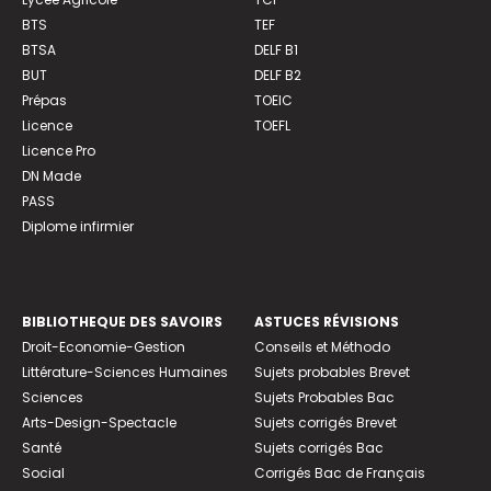
BTS
TEF
BTSA
DELF B1
BUT
DELF B2
Prépas
TOEIC
Licence
TOEFL
Licence Pro
DN Made
PASS
Diplome infirmier
BIBLIOTHEQUE DES SAVOIRS
ASTUCES RÉVISIONS
Droit-Economie-Gestion
Conseils et Méthodo
Littérature-Sciences Humaines
Sujets probables Brevet
Sciences
Sujets Probables Bac
Arts-Design-Spectacle
Sujets corrigés Brevet
Santé
Sujets corrigés Bac
Social
Corrigés Bac de Français