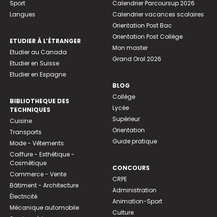
Sport
Calendrier Parcoursup 2026
Langues
Calendrier vacances scolaires
Orientation Post Bac
Orientation Post Collège
ETUDIER À L’ÉTRANGER
Mon master
Etudier au Canada
Grand Oral 2026
Etudier en Suisse
Etudier en Espagne
BLOG
Collège
BIBLIOTHEQUE DES
Lycée
TECHNIQUES
Supérieur
Cuisine
Orientation
Transports
Guide pratique
Mode - Vêtements
Coiffure - Esthétique -
Cosmétique
CONCOURS
Commerce - Vente
CRPE
Bâtiment - Architecture
Administration
Électricité
Animation-Sport
Mécanique automobile
Culture