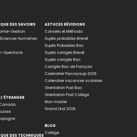
EQUE DES SAVOIRS
ASTUCES RÉVISIONS
nomie-Gestion
Conseils et Méthodo
e-Sciences Humaines
Sujets probables Brevet
Sujets Probables Bac
n-Spectacle
Sujets corrigés Brevet
Sujets corrigés Bac
Corrigés Bac de Français
Calendrier Parcoursup 2026
Calendrier vacances scolaires
Orientation Post Bac
Orientation Post Collège
 L’ÉTRANGER
Mon master
u Canada
Grand Oral 2026
Suisse
 Espagne
BLOG
Collège
EQUE DES TECHNIQUES