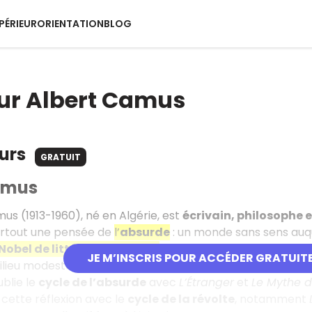
PÉRIEUR
ORIENTATION
BLOG
ur Albert Camus
ours
GRATUIT
amus
us (1913-1960), né en Algérie, est
écrivain, philosophe e
rtout une pensée de
l’
absurde
: un monde sans sens auqu
 Nobel de littérature en 1957
.
JE M’INSCRIS POUR ACCÉDER GRATUIT
milieu modeste, il poursuit des études de philosophie à Alg
ublie le
cycle de l’absurde
avec
L’Étranger
et
Le Mythe d
e cette réflexion avec le
cycle de la révolte
, notamment