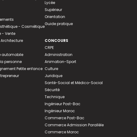
Lycée
Supérieur
Orientation
tements
Guide pratique
 Esthétique - Cosmétique
- Vente
 Architecture
CONCOURS
CRPE
 automobile
Administration
 la personne
Animation-Sport
ement Petite enfance
Culture
ntrepreneur
Juridique
Santé-Social et Médico-Social
Sécurité
Technique
Ingénieur Post-Bac
Ingénieur Maroc
Commerce Post-Bac
Commerce Admission Parallèle
Commerce Maroc