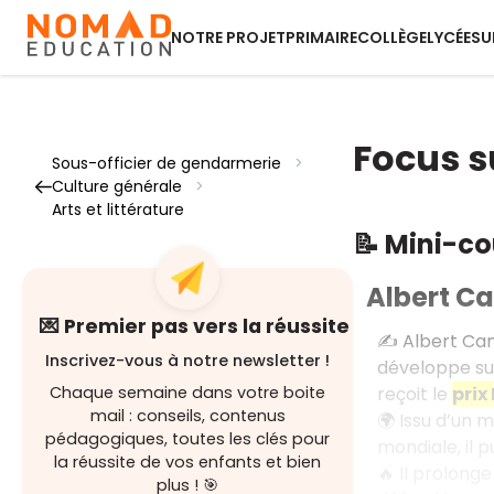
NOTRE PROJET
PRIMAIRE
COLLÈGE
LYCÉE
SU
Focus s
Sous-officier de gendarmerie
>
Culture générale
>
Arts et littérature
📝 Mini-c
Albert C
💌 Premier pas vers la réussite
✍️ Albert Cam
Inscrivez-vous à notre newsletter !
développe su
reçoit le
prix
Chaque semaine dans votre boite
mail : conseils, contenus
🌍 Issu d’un 
pédagogiques, toutes les clés pour
mondiale, il p
la réussite de vos enfants et bien
🔥 Il prolong
plus ! 🎯