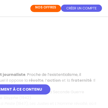
NOS OFFRES
CRÉER UN COMPTE
t journaliste
. Proche de l’existentialisme, il
el il oppose la
révolte
, l’
action
et la
fraternité
. Il
EMENT À CE CONTENU
er. Installé à Paris pendant la Seconde Guerre
e Sisyphe
(1942).
La Peste
(1947),
Les Justes
et
L’Homme révolté
, où il