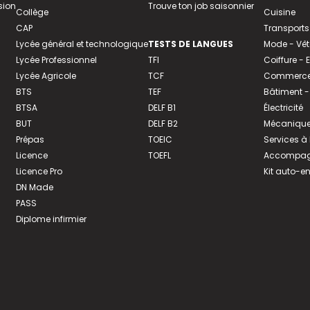
sion
Trouve ton job saisonnier
Collège
Cuisine
CAP
Transports
Lycée général et technologique
TESTS DE LANGUES
Mode - Vê
Lycée Professionnel
TFI
Coiffure -
Lycée Agricole
TCF
Commerce 
BTS
TEF
Bâtiment -
BTSA
DELF B1
Électricité
BUT
DELF B2
Mécanique
Prépas
TOEIC
Services à
Licence
TOEFL
Accompagn
Licence Pro
Kit auto-e
DN Made
PASS
Diplome infirmier