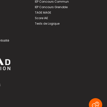
IEP Concours Commun
IEP Concours Grenoble
TAGE MAGE
Score IAE
Tests de Logique
tialité
s