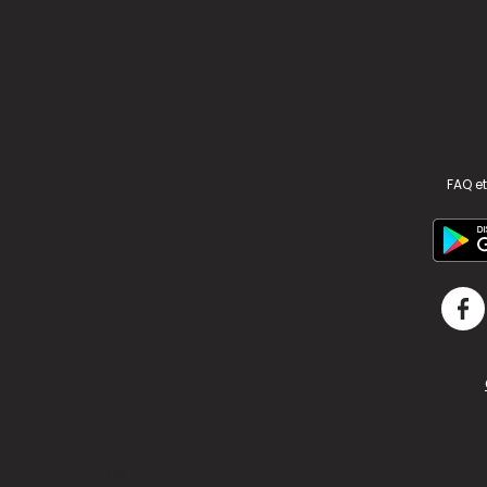
FAQ et
v2.311.4 US