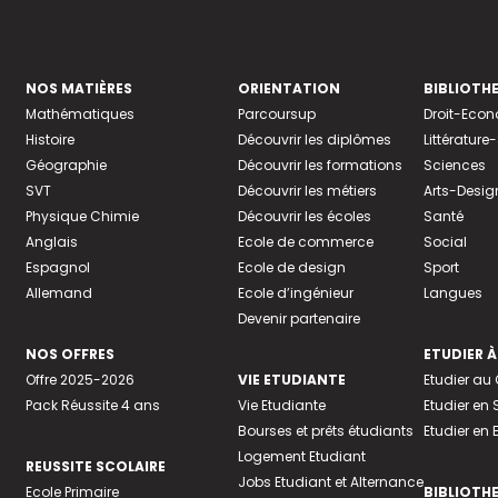
NOS MATIÈRES
ORIENTATION
BIBLIOTH
Mathématiques
Parcoursup
Droit-Eco
Histoire
Découvrir les diplômes
Littératur
Géographie
Découvrir les formations
Sciences
SVT
Découvrir les métiers
Arts-Desig
Physique Chimie
Découvrir les écoles
Santé
Anglais
Ecole de commerce
Social
Espagnol
Ecole de design
Sport
Allemand
Ecole d’ingénieur
Langues
Devenir partenaire
NOS OFFRES
ETUDIER À
Offre 2025-2026
VIE ETUDIANTE
Etudier a
Pack Réussite 4 ans
Vie Etudiante
Etudier en 
Bourses et prêts étudiants
Etudier en
Logement Etudiant
REUSSITE SCOLAIRE
Jobs Etudiant et Alternance
Ecole Primaire
BIBLIOTH