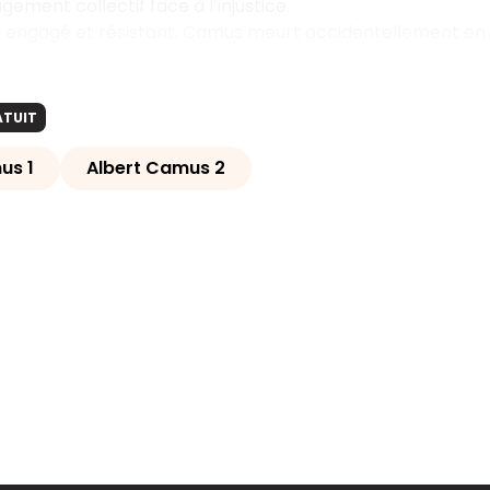
ement collectif face à l’injustice.
te engagé et résistant, Camus meurt accidentellement en
ATUIT
us 1
Albert Camus 2