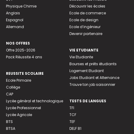
Physique Chimie
Découvrir les écoles
Anglais
Ecole de commerce
Espagnol
Ecole de design
Allemand
Ecole d’ingénieur
Devenir partenaire
NOS OFFRES
Offre 2025-2026
VIE ETUDIANTE
Pack Réussite 4 ans
Vie Etudiante
Bourses et prêts étudiants
Logement Etudiant
REUSSITE SCOLAIRE
Jobs Etudiant et Alternance
Ecole Primaire
Trouve ton job saisonnier
Collège
CAP
Lycée général et technologique
TESTS DE LANGUES
Lycée Professionnel
TFI
Lycée Agricole
TCF
BTS
TEF
BTSA
DELF B1