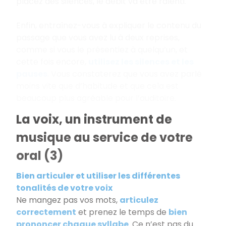
placez des silences, le débit va être ralenti.
Enfin, entraînez-vous à expliquer le contenu du
passage que vous avez lu à deux reprises,
comme si vous le présentiez à quelqu’un, et
cette fois encore,
utilisez les silences et les
pauses
. Vous constaterez que vous avez parlé
moins vite que d’habitude et que cela est
beaucoup plus agréable pour l’auditoire.
La voix, un instrument de
musique au service de votre
oral (3)
Bien articuler et utiliser les différentes
tonalités de votre voix
Ne mangez pas vos mots,
articulez
correctement
et prenez le temps de
bien
prononcer chaque syllabe
. Ce n’est pas du