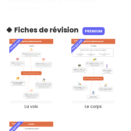
élocution qui va ainsi en être modifiée
positivement.
🍀 Fiches de révision
PREMIUM
PREMIUM
PREMIUM
La voix
Le corps
PREMIUM