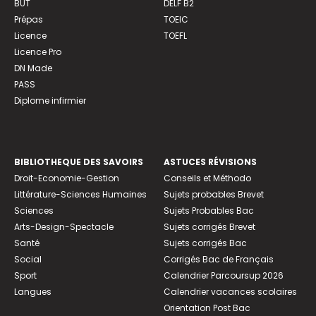
BUT
DELF B2
Prépas
TOEIC
Licence
TOEFL
Licence Pro
DN Made
PASS
Diplome infirmier
BIBLIOTHEQUE DES SAVOIRS
ASTUCES RÉVISIONS
Droit-Economie-Gestion
Conseils et Méthodo
Littérature-Sciences Humaines
Sujets probables Brevet
Sciences
Sujets Probables Bac
Arts-Design-Spectacle
Sujets corrigés Brevet
Santé
Sujets corrigés Bac
Social
Corrigés Bac de Français
Sport
Calendrier Parcoursup 2026
Langues
Calendrier vacances scolaires
Orientation Post Bac