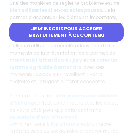
Une des manières de régler le problème est de
bien utiliser les silences et les pauses
. Cela
permet d’accentuer les éléments importants,
de mettre en avant ce qui doit être bien compris
JE M’INSCRIS POUR ACCÉDER
et de ralentir le débit quand on va trop vite.
GRATUITEMENT À CE CONTENU
Quand vous allez trop lentement, il faut vous
obliger à utiliser des accélérations à certains
moments de la présentation, cela permet de
maintenir l’attention du jury
et de
créer un
rythme agréable à entendre
, avec des
moments rapides qui « réveillent » votre
auditoire et l’obligent à rester concentré.
Parler à l’oral, c’est
entrer dans une relation
d’échange
. Il faut donc mettre tous les atouts
de votre côté pour que cela fonctionne.
La minute d’entraînement
Entraînez-vous à
lire à haute voix
un texte
littéraire avec du vocabulaire et des tournures