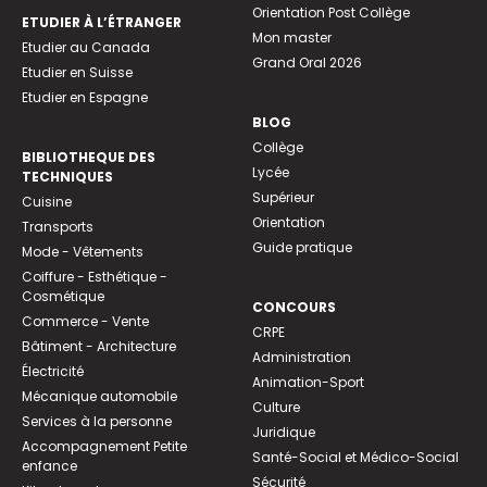
Orientation Post Collège
ETUDIER À L’ÉTRANGER
Mon master
Etudier au Canada
Grand Oral 2026
Etudier en Suisse
Etudier en Espagne
BLOG
Collège
BIBLIOTHEQUE DES
Lycée
TECHNIQUES
Supérieur
Cuisine
Orientation
Transports
Guide pratique
Mode - Vêtements
Coiffure - Esthétique -
Cosmétique
CONCOURS
Commerce - Vente
CRPE
Bâtiment - Architecture
Administration
Électricité
Animation-Sport
Mécanique automobile
Culture
Services à la personne
Juridique
Accompagnement Petite
Santé-Social et Médico-Social
enfance
Sécurité