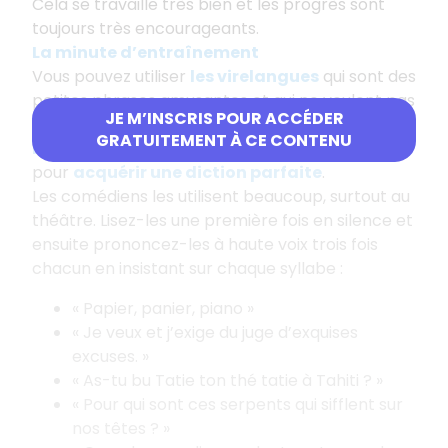
Cela se travaille très bien et les progrès sont
toujours très encourageants.
La minute d’entraînement
Vous pouvez utiliser
l
es virelangues
qui sont des
petites phrases amusantes et qui ne veulent pas
JE M’INSCRIS POUR ACCÉDER
dire grand-chose. Elles font travailler
GRATUITEMENT À CE CONTENU
l’articulation et les muscles de la bouche
pour
acquérir une diction parfaite
.
Les comédiens les utilisent beaucoup, surtout au
théâtre. Lisez-les une première fois en silence et
ensuite prononcez-les à haute voix trois fois
chacun en insistant sur chaque syllabe :
« Papier, panier, piano »
« Je veux et j’exige du juge d’exquises
excuses. »
« As-tu bu Tatie ton thé tatie à Tahiti ? »
« Pour qui sont ces serpents qui sifflent sur
nos têtes ? »