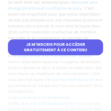
Se tenir droit est essentiel pour
renvoyer une
image positive et confiante au jury
. C’est
aussi très important pour que votre respiration
ne soit pas bloquée par une mauvaise posture et
entrave votre parole. Si vous avez le buste bien
droit, votre respiration s’effectue de manière
naturelle et en conscience, et permet de
décoller vos cordes vocales
. Cela permet de
JE M’INSCRIS POUR ACCÉDER
bien faire résonner les sons
quand vous parlez
GRATUITEMENT À CE CONTENU
et d’
augmenter votre amplitude vocale
.
Votre respiration apporte l’oxygène nécessaire
à vos organes et donc à votre cerveau pour que
vous soyez au maximum de vos capacités. Cela
vous permet aussi d’
éviter la montée de stress
qui paralyse et bloque les mots au moment de la
verbalisation.
L’astuce du prof d’éloquence
Veillez à
partir suffisamment tôt
pour ne pas
arriver à votre oral en retard et en courant. Rien