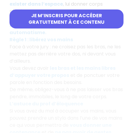
exister dans l‘espace
, lui donner corps
physiquement.
JE M’INSCRIS POUR ACCÉDER
Faire des gestes adaptés quand vous prenez
GRATUITEMENT À CE CONTENU
la parole en public doit devenir un
automatisme.
Règle 1 : libérez vos mains
Face à votre jury : ne croisez pas les bras, ne les
mettez pas derrière votre dos, ni devant vous
d’ailleurs.
Vous devez avoir
les bras et les mains libres
d’appuyer votre propos
et de ponctuer votre
parole en fonction des besoins.
De même, obligez-vous à ne pas laisser vos bras
pendre, immobiles, le long de votre corps.
L’astuce du prof d’éloquence
Si vous avez du mal à occuper vos mains, vous
pouvez prendre un stylo dans l’une de vos mains
ce qui vous permettra de
vous donner une
contenance
et de
ne pas avoir de gestes