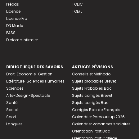
Prépas
TOEIC
Licence
TOEFL
Licence Pro
DN Made
PASS
Diplome infirmier
BIBLIOTHEQUE DES SAVOIRS
ASTUCES RÉVISIONS
Droit-Economie-Gestion
Conseils et Méthodo
Littérature-Sciences Humaines
Sujets probables Brevet
Sciences
Sujets Probables Bac
Arts-Design-Spectacle
Sujets corrigés Brevet
Santé
Sujets corrigés Bac
Social
Corrigés Bac de Français
Sport
Calendrier Parcoursup 2026
Langues
Calendrier vacances scolaires
Orientation Post Bac
Orientation Post Collège