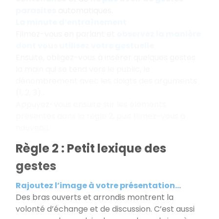
parasites
automatiques.
La minute d’entraînement
Filmez-vous en parlant et
observez la manière
dont vous utilisez votre gestuelle
.
Ensuite, obligez-vous à insérer quelques gestes :
la main qui se tend vers le public, le
dénombrement avec les doigts des arguments
(1, 2, 3)...
Appuyez-vous ensuite sur les éléments
présentés dans la règle 2, puis filmez-vous à
nouveau.
Règle 2 : Petit lexique des
gestes
Rajoutez l’image à votre présentation...
Des bras ouverts et arrondis montrent la
volonté d’échange et de discussion. C’est aussi