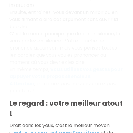
institutions...
Ensuite, entraînez-vous devant un miroir ou en
vous filmant à dire cet argument sans ouvrir la
bouche.
C’est le même principe que de lire en silence, là
vous parlez en silence... Votre bouche ne
prononce aucun son, mais vous pensez toutes
les paroles que vous voulez prononcer au
moment où vous devriez les dire.
En même temps,
vous
utilisez vos gestes pour
appuyer votre propos silencieux
.
Attention
, ne mimez pas, ne caricaturez pas,
ponctuez !
Le regard : votre meilleur atout
!
Droit dans les yeux, c’est le meilleur moyen
d’
entrer en contact avec l’auditoire
et de