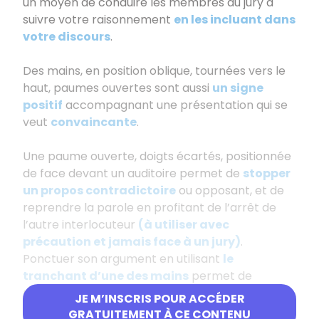
un moyen de conduire les membres du jury à
suivre votre raisonnement
en les incluant dans
votre discours
.
Des mains, en position oblique, tournées vers le
haut, paumes ouvertes sont aussi
un signe
positif
accompagnant une présentation qui se
veut
convaincante
.
Une paume ouverte, doigts écartés, positionnée
de face devant un auditoire permet de
stopper
un propos contradictoire
ou opposant, et de
reprendre la parole en profitant de l’arrêt de
l’autre interlocuteur
(à utiliser avec
précaution et jamais face à un jury)
.
Ponctuer son argument en utilisant
le
tranchant d’une des mains
permet de
montrer sa volonté de défendre sa position
JE M’INSCRIS POUR ACCÉDER
avec vigueur.
GRATUITEMENT À CE CONTENU