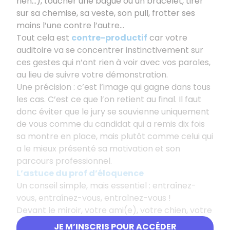
rien...), toucher une bague ou un bracelet, tirer
sur sa chemise, sa veste, son pull, frotter ses
mains l’une contre l’autre…
Tout cela est
contre-productif
car votre
auditoire va se concentrer instinctivement sur
ces gestes qui n’ont rien à voir avec vos paroles,
au lieu de suivre votre démonstration.
Une précision : c’est l’image qui gagne dans tous
les cas. C’est ce que l’on retient au final. Il faut
donc éviter que le jury se souvienne uniquement
de vous comme du candidat qui a remis dix fois
sa montre en place, mais plutôt comme celui qui
a le mieux présenté sa motivation et son
parcours professionnel.
L’astuce du prof d’éloquence
Un conseil simple, mais essentiel : entraînez-
vous, entraînez-vous, entraînez-vous !
Devant le miroir, votre ami(e), votre chien, votre
poisson rouge ou votre ordinateur... Quand plus
JE M’INSCRIS POUR ACCÉDER