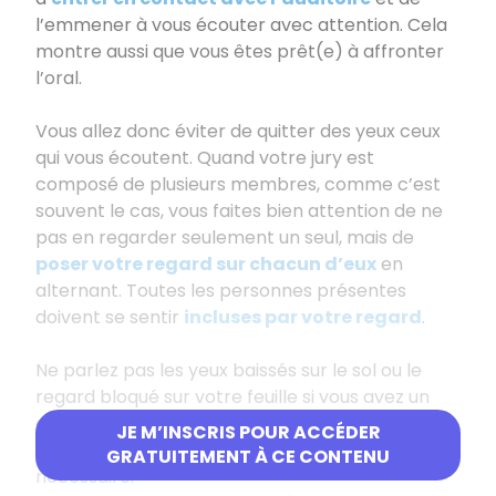
l’emmener à vous écouter avec attention. Cela
montre aussi que vous êtes prêt(e) à affronter
l’oral.
Vous allez donc éviter de quitter des yeux ceux
qui vous écoutent. Quand votre jury est
composé de plusieurs membres, comme c’est
souvent le cas, vous faites bien attention de ne
pas en regarder seulement un seul, mais de
poser votre regard sur chacun d’eux
en
alternant. Toutes les personnes présentes
doivent se sentir
incluses par votre regard
.
Ne parlez pas les yeux baissés sur le sol ou le
regard bloqué sur votre feuille si vous avez un
document en support. Vous ne devez regarder
JE M’INSCRIS POUR ACCÉDER
vos notes que lorsque c’est absolument
GRATUITEMENT À CE CONTENU
nécessaire.