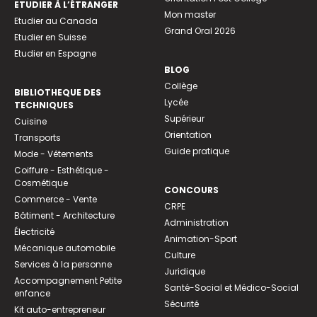
ETUDIER À L’ÉTRANGER
Mon master
Etudier au Canada
Grand Oral 2026
Etudier en Suisse
Etudier en Espagne
BLOG
Collège
BIBLIOTHEQUE DES
Lycée
TECHNIQUES
Supérieur
Cuisine
Orientation
Transports
Guide pratique
Mode - Vêtements
Coiffure - Esthétique -
Cosmétique
CONCOURS
Commerce - Vente
CRPE
Bâtiment - Architecture
Administration
Électricité
Animation-Sport
Mécanique automobile
Culture
Services à la personne
Juridique
Accompagnement Petite
Santé-Social et Médico-Social
enfance
Sécurité
Kit auto-entrepreneur