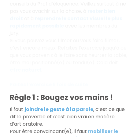
conseils du Prof d’éloquence. Veillez surtout à ne
pas vous avachir sur la chaise, à
rester bien
droit
et à
reprendre le contact visuel le plus
rapidement possible
avec les membres du
jury.
Si vous pouvez vous filmer ou vous faire filmer,
c’est encore mieux. Refaites l’exercice jusqu‘à ce
que vous parveniz à le faire sans heurter la table,
être mal positionné(e) ou tendu(e). Cela doit
être naturel
.
Faites l’exercice 5 fois de suite.
Règle 1 : Bougez vos mains !
Il faut
joindre le geste à la parole
, c’est ce que
dit le proverbe et c’est bien vrai en matière
d’art oratoire.
Pour être convaincant(e), il faut
mobiliser le