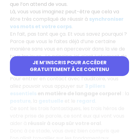
que l’on attend de vous.
Là, vous vous imaginez peut-être que cela va
être très compliqué de réussir à
synchroniser
vos mots et votre corps
.
En fait, pas tant que ça. Et vous savez pourquoi ?
Parce que vous le faites déjà d’une certaine
manière sans vous en apercevoir dans la vie de
tous les jours... Le principe, ici, c’est justement de
JE M’INSCRIS POUR ACCÉDER
rester authentique
tout en rentrant dans le
GRATUITEMENT À CE CONTENU
rôle de l’orateur/trice.
Pour entrer en contact avec l’auditoire, vous
allez pouvoir vous appuyer sur
3 piliers
essentiels
en matière de langage corporel
: la
posture
, la
gestuelle
et le
regard
.
Ce sont les trois fantastiques, les trois héros de
votre prise de parole, ce sont eux qui vont vous
aider à
réussir à coup sûr votre oral
.
Donc à ce stade, vous avez bien compris que
l’on allait travailler sur les fondamentaux.