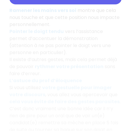
Ramener les mains vers soi
montre que cela
nous touche et que cette position nous impacte
personnellement.
Pointer le doigt tendu
vers l’assistance
permet d’accentuer la démonstration
(attention à ne pas pointer le doigt vers une
personne en particulier).
Il existe d’autres gestes, mais cela permet déjà
de pouvoir
rythmer votre présentation
sans
faire d’erreur.
L’astuce du prof d’éloquence
Si vous utilisez
votre
gestuelle pour imager
votre discours
, vous allez vous apercevoir que
cela vous évite de faire des gestes parasites
.
C’est donc vraiment une bonne idée car il n’y
rien de pire pour un oral que de voir un(e)
candidat(e) remettre sa mèche en place 5 fois
de suite ou tourner sa bague sur son doigt en