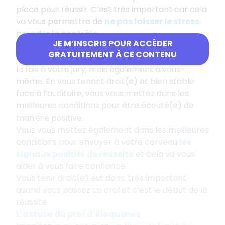
place pour réussir. C’est très important car cela
va vous permettre de
ne pas laisser le stress
prendre le contrôle
.
JE M’INSCRIS POUR ACCÉDER
La posture que vous adoptez est donc très
GRATUITEMENT À CE CONTENU
importante car elle renvoie
un signal positif
à
la fois à votre jury, mais également à vous-
même. En vous tenant droit(e) et bien stable
face à l’auditoire, vous vous mettez dans les
meilleures conditions pour être écouté(e) de
manière positive.
Vous vous mettez également dans les meilleures
conditions pour envoyer à votre cerveau
les
signaux positifs de réussite
et cela va vous
aider à vous faire confiance.
Vous tenir droit(e) est donc très important
quand vous passez un oral et c’est le début de la
réussite.
L’astuce du prof d’éloquence