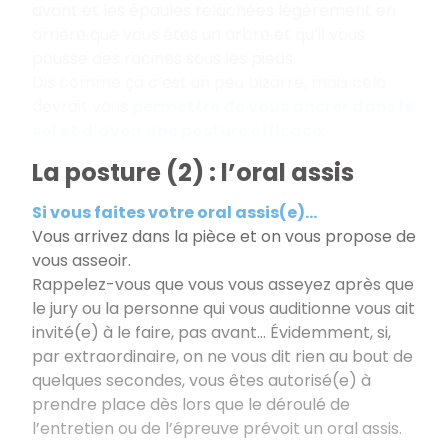
avant et les épaules relâchées légèrement en
arrière que vous êtes un arbre et qu’il vous
pousse des racines sous les pieds.
Dis comme ça c’est un peu bizarre, mais cela
devrait vous
permettre de vous ancrer dans le
sol et d’avoir une posture efficace
.
La posture (2) : l’oral assis
Si vous faites votre oral assis(e)...
Vous arrivez dans la pièce et on vous propose de
vous asseoir.
Rappelez-vous que vous vous asseyez après que
le jury ou la personne qui vous auditionne vous ait
invité(e) à le faire, pas avant... Évidemment, si,
par extraordinaire, on ne vous dit rien au bout de
quelques secondes, vous êtes autorisé(e) à
prendre place dès lors que le déroulé de
l’entretien ou de l’épreuve prévoit un oral assis.