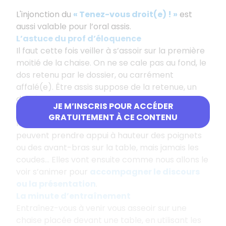
L'injonction du
« Tenez-vous droit(e) ! »
est
aussi valable pour l’oral assis.
L’astuce du prof d’éloquence
Il faut cette fois veiller à s’assoir sur la première
moitié de la chaise. On ne se cale pas au fond, le
dos retenu par le dossier, ou carrément
affalé(e). Être assis suppose de la retenue, un
dos là encore vertical, et une tête qui se tient
JE M’INSCRIS POUR ACCÉDER
également bien droite. Le buste peut être
GRATUITEMENT À CE CONTENU
légèrement penché vers l’avant. Les mains
peuvent prendre appui à hauteur des poignets
ou des avant-bras sur la table, mais jamais les
coudes... Elles vont ensuite comme nous allons le
voir s’animer pour
accompagner le discours
ou la présentation
.
La minute d’entraînement
Entraînez-vous à venir vous asseoir sur une
chaise placée devant une table, en utilisant les