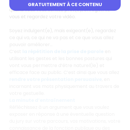
personne ne veut vous écouter, ou surtout
GRATUITEMENT À CE CONTENU
quand vous vous sentez prêt(e), enregistrez-
vous et regardez votre vidéo.
Soyez indulgent(e), mais exigeant(e), regardez
ce qui va, ce qui ne va pas et ce que vous allez
pouvoir améliorer...
C’est
la répétition de la prise de parole
en
utilisant les gestes et les bonnes postures qui
vont vous permettre d’être naturel(le) et
efficace face au public. C’est ainsi que vous allez
rendre votre présentation persuasive
, en
incarnant vos mots physiquement au travers de
votre gestuelle.
La minute d’entraînement
Réfléchissez à un argument que vous voulez
exposer en réponse à une éventuelle question
du jury sur votre parcours, vos motivations, votre
connaissance de la fonction publique ou des