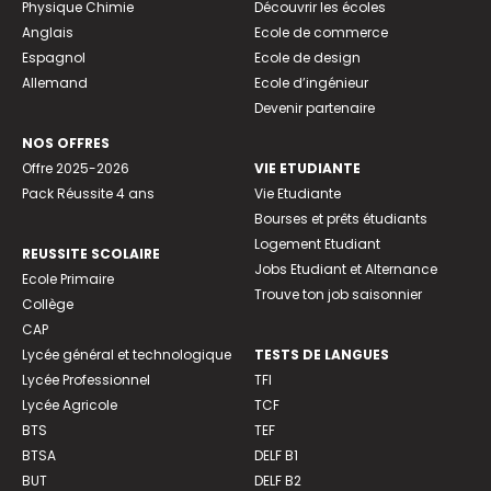
Physique Chimie
Découvrir les écoles
Anglais
Ecole de commerce
Espagnol
Ecole de design
Allemand
Ecole d’ingénieur
Devenir partenaire
NOS OFFRES
Offre 2025-2026
VIE ETUDIANTE
Pack Réussite 4 ans
Vie Etudiante
Bourses et prêts étudiants
Logement Etudiant
REUSSITE SCOLAIRE
Jobs Etudiant et Alternance
Ecole Primaire
Trouve ton job saisonnier
Collège
CAP
Lycée général et technologique
TESTS DE LANGUES
Lycée Professionnel
TFI
Lycée Agricole
TCF
BTS
TEF
BTSA
DELF B1
BUT
DELF B2