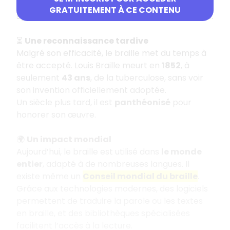
combinables pour représenter lettres, chiffres,
GRATUITEMENT À CE CONTENU
symboles mathématiques et même la
musique
.
⏳
Une reconnaissance tardive
Malgré son efficacité, le braille met du temps à
être accepté. Louis Braille meurt en
1852
, à
seulement
43 ans
, de la tuberculose, sans voir
son invention officiellement adoptée.
Un siècle plus tard, il est
panthéonisé
pour
honorer son œuvre.
🌍
Un impact mondial
Aujourd’hui, le braille est utilisé dans
le monde
entier
, adapté à de nombreuses langues. Il
existe même un
Conseil mondial du braille
.
Grâce aux technologies modernes, des logiciels
permettent de traduire la parole ou les textes
en braille, et des bibliothèques spécialisées
facilitent l’accès à la lecture.