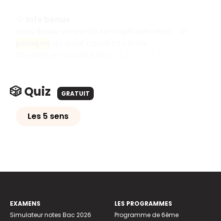
💡
Info bonus
Louis Braille a inventé son alphabet avec… le
poinçon
qui avait causé sa cécité.
Son nom en braille s’écrit : ⠇⠕⠥⠊⠎ ⠃⠗⠁⠊⠇⠇⠑
🎲 Quiz
GRATUIT
Les 5 sens
EXAMENS
LES PROGRAMMES
Simulateur notes Bac 2026
Programme de 6ème