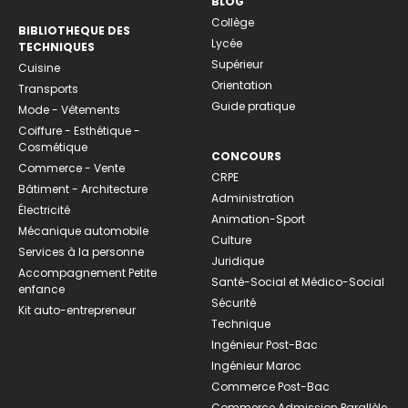
BLOG
Collège
BIBLIOTHEQUE DES
Lycée
TECHNIQUES
Supérieur
Cuisine
Orientation
Transports
Guide pratique
Mode - Vêtements
Coiffure - Esthétique -
Cosmétique
CONCOURS
Commerce - Vente
CRPE
Bâtiment - Architecture
Administration
Électricité
Animation-Sport
Mécanique automobile
Culture
Services à la personne
Juridique
Accompagnement Petite
Santé-Social et Médico-Social
enfance
Sécurité
Kit auto-entrepreneur
Technique
Ingénieur Post-Bac
Ingénieur Maroc
Commerce Post-Bac
Commerce Admission Parallèle