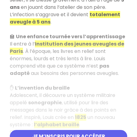
ans
en jouant dans l’atelier de son père.
L’infection s’aggrave et il devient
totalement
aveugle à 5 ans
.
🏫
Une enfance tournée vers l’apprentissage
Il entre à l’
Institution des jeunes aveugles de
Paris
. À l’époque, les livres en relief sont
énormes, lourds et très lents à lire. Louis
comprend vite que ce système n’est
pas
adapté
aux besoins des personnes aveugles.
✋
L’invention du braille
Adolescent, il découvre un système militaire
appelé
sonographie
, utilisé pour lire des
messages dans le noir grâce à des points en
relief. Inspiré, Louis crée en
1825
un nouveau
système :
l’alphabet braille
.
Chaque caractère est formé de
6 points
,
JE M’INSCRIS POUR ACCÉDER