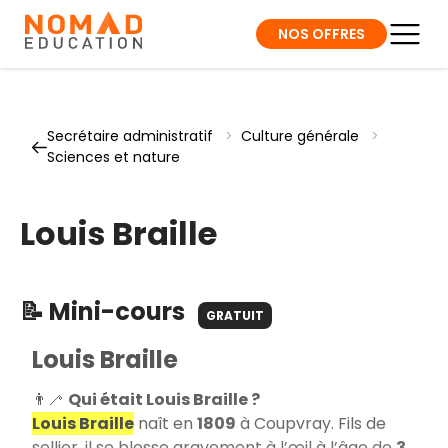
NOS OFFRES
Secrétaire administratif
>
Culture générale
>
Sciences et nature
Louis Braille
📝 Mini-cours
GRATUIT
Louis Braille
👨‍🦯
Qui était Louis Braille ?
Louis Braille
naît en
1809
à Coupvray. Fils de
sellier, il se blesse gravement à l’œil à l’âge de
3