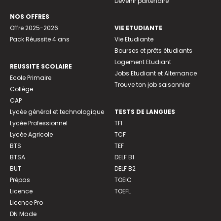
Devenir partenaire
NOS OFFRES
Offre 2025-2026
VIE ETUDIANTE
Pack Réussite 4 ans
Vie Etudiante
Bourses et prêts étudiants
Logement Etudiant
REUSSITE SCOLAIRE
Jobs Etudiant et Alternance
Ecole Primaire
Trouve ton job saisonnier
Collège
CAP
Lycée général et technologique
TESTS DE LANGUES
Lycée Professionnel
TFI
Lycée Agricole
TCF
BTS
TEF
BTSA
DELF B1
BUT
DELF B2
Prépas
TOEIC
Licence
TOEFL
Licence Pro
DN Made