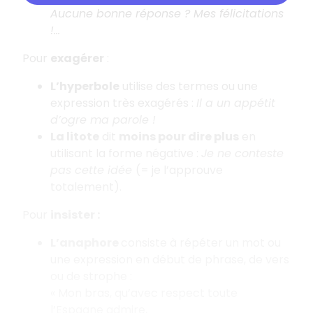
Aucune bonne réponse ? Mes félicitations
!...
Pour
exagérer
:
L’hyperbole
utilise des termes ou une
expression très exagérés :
Il a un appétit
d’ogre ma parole !
La litote
dit
moins pour dire plus
en
utilisant la forme négative :
Je ne conteste
pas cette idée
(= je l’approuve
totalement).
Pour
insister :
L’anaphore
consiste à répéter un mot ou
une expression en début de phrase, de vers
ou de strophe :
« Mon bras, qu’avec respect toute
l’Espagne admire,