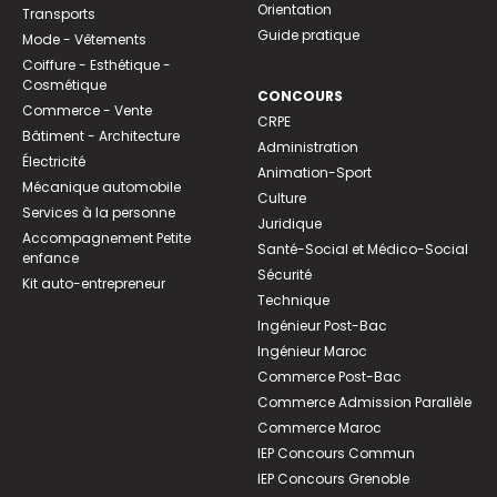
Orientation
Transports
Guide pratique
Mode - Vêtements
Coiffure - Esthétique -
Cosmétique
CONCOURS
Commerce - Vente
CRPE
Bâtiment - Architecture
Administration
Électricité
Animation-Sport
Mécanique automobile
Culture
Services à la personne
Juridique
Accompagnement Petite
Santé-Social et Médico-Social
enfance
Sécurité
Kit auto-entrepreneur
Technique
Ingénieur Post-Bac
Ingénieur Maroc
Commerce Post-Bac
Commerce Admission Parallèle
Commerce Maroc
IEP Concours Commun
IEP Concours Grenoble