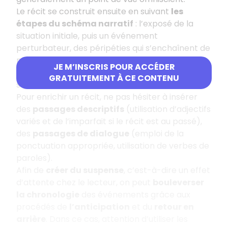
Le récit se construit ensuite en suivant
les
étapes du schéma narratif
: l’exposé de la
situation initiale, puis un événement
perturbateur, des péripéties qui s’enchaînent de
manière logique et enfin un élément de
JE M’INSCRIS POUR ACCÉDER
résolution pour revenir à une situation finale
GRATUITEMENT À CE CONTENU
stable.
Pour enrichir un récit, ne pas hésiter à insérer
des
passages descriptifs
(utilisation d’adjectifs
variés et de l’imparfait si le récit est au passé),
des
passages de dialogue
(emploi de la
ponctuation appropriée, utilisation de verbes de
paroles).
Afin de
créer du suspense
, c’est-à-dire un effet
d’attente chez le lecteur, on peut
bouleverser
la chronologie
des événements grâce aux
procédés de
l’anticipation
et du
retour en
arrière
. Dans ce cas, attention d’utiliser les