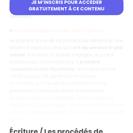
Pierre de Ronsard, Alfred de Vigny, Victor Hugo
JE M’INSCRIS POUR ACCÉDER
GRATUITEMENT À CE CONTENU
(
Les Contemplations
), Guillaume Apollinaire
(
Alcools
)…
Poésie engagée ancrée dans l’Histoire
Le poète s’arme de sa plume pour dénoncer une
situation mettant ainsi son
art au service d’une
cause
. À travers la poésie engagée, le poète
exhorte ses contemporains à
prendre
conscience des injustices
, témoigne contre
l’oubli et pour les générations futures.
En France, au XX
siècle particulièrement,
e
pendant la Seconde Guerre mondiale
,
plusieurs poètes s’engagent : Robert Desnos,
Paul Éluard, Louis Aragon… dénoncent la barbarie
nazie et l’asservissement d’une France privée de
liberté.
Écriture / Les procédés de