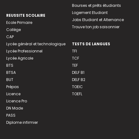
Bourses et prêts étudiants
Logement Etudiant
REUSSITE SCOLAIRE
Jobs Etudiant et Alternance
Ecole Primaire
Trouve ton job saisonnier
Collège
CAP
Lycée général et technologique
TESTS DE LANGUES
Lycée Professionnel
TFI
Lycée Agricole
TCF
BTS
TEF
BTSA
DELF B1
BUT
DELF B2
Prépas
TOEIC
Licence
TOEFL
Licence Pro
DN Made
PASS
Diplome infirmier