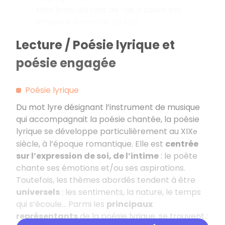
Mon bras, qui tant de fois a sauvé cet
empire », Corneille,
Le Cid.
Lecture / Poésie lyrique et
poésie engagée
Poésie lyrique
Du mot lyre désignant l’instrument de musique
qui accompagnait la poésie chantée, la poésie
lyrique se développe particulièrement au XIX
e
siècle, à l’époque romantique. Elle est
centrée
sur l’expression de soi, de l’intime
: le poète
chante ses émotions et/ou ses aspirations.
Toutefois, les thèmes abordés tendent à être
universels
: les sentiments, la nature, le temps
qui s’écoule… Parmi les
principaux
représentants
de la poésie lyrique, se trouvent :