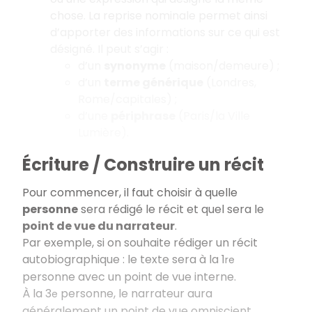
chose. La reprise nominale permet ainsi
d’apporter des informations sur ce qui est
désigné. Il peut s’agir :
d’un
synonyme
(maison/demeure) ;
d’un
terme générique
(Londres,
Rome/capitales) ;
d’une
périphrase
(Paris/la Ville
Lumière).
Écriture / Construire un récit
Pour commencer, il faut choisir à quelle
personne
sera rédigé le récit et quel sera le
point de vue du narrateur
.
Par exemple, si on souhaite rédiger un récit
autobiographique : le texte sera à la 1
re
personne avec un point de vue interne.
À la 3
personne, le narrateur aura
e
généralement un point de vue omniscient.