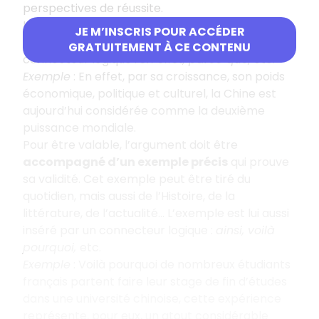
perspectives de réussite.
L’argument doit ensuite
être expliqué
. Ces
JE M’INSCRIS POUR ACCÉDER
explications sont insérées au moyen d’un
GRATUITEMENT À CE CONTENU
connecteur logique :
en effet, parce que,
etc.
Exemple
: En effet, par sa croissance, son poids
économique, politique et culturel, la Chine est
aujourd’hui considérée comme la deuxième
puissance mondiale.
Pour être valable, l’argument doit être
accompagné d’un exemple précis
qui prouve
sa validité. Cet exemple peut être tiré du
quotidien, mais aussi de l’Histoire, de la
littérature, de l’actualité… L’exemple est lui aussi
inséré par un connecteur logique :
ainsi, voilà
pourquoi,
etc.
Exemple
: Voilà pourquoi de nombreux étudiants
français partent faire leur stage de fin d’études
dans une université chinoise, cette expérience
représente, pour eux, un atout considérable