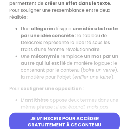
permettent de
créer un effet dans le texte
.
Pour souligner une ressemblance entre deux
réalités :
Une
allégorie
désigne
une idée abstraite
par une idée concrète
: le tableau de
Delacroix représente la Liberté sous les
traits d’une femme révolutionnaire.
Une
métonymie
remplace
un mot par un
autre qui lui est lié
de manière logique : le
contenant par le contenu (
boire un verre
),
la matière pour l’objet (
enfiler une laine
).
Pour
souligner une opposition
:
L’antithèse
oppose deux termes dans une
même phrase :
Il est étourdi, mais pas
stupide !
JE M’INSCRIS POUR ACCÉDER
L’antiphrase
exprime le contraire de ce
GRATUITEMENT À CE CONTENU
que l’on pense (principe de l’ironie) :