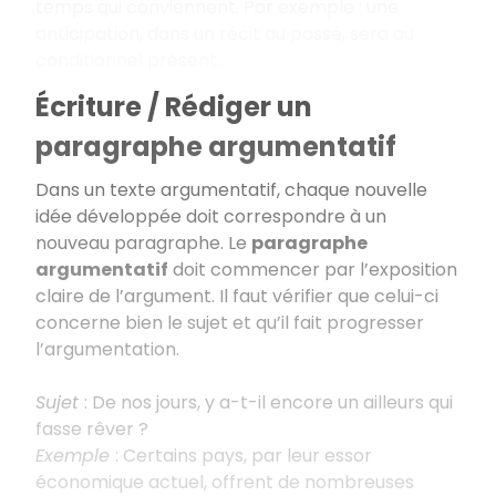
temps qui conviennent. Par exemple : une
anticipation, dans un récit au passé, sera au
conditionnel présent.
Écriture / Rédiger un
paragraphe argumentatif
Dans un texte argumentatif, chaque nouvelle
idée développée doit correspondre à un
nouveau paragraphe. Le
paragraphe
argumentatif
doit commencer par l’exposition
claire de l’argument. Il faut vérifier que celui-ci
concerne bien le sujet et qu’il fait progresser
l’argumentation.
Sujet
: De nos jours, y a-t-il encore un ailleurs qui
fasse rêver ?
Exemple
: Certains pays, par leur essor
économique actuel, offrent de nombreuses