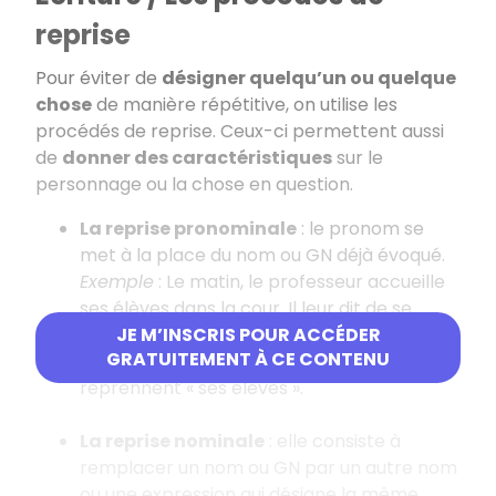
reprise
Pour éviter de
désigner quelqu’un ou quelque
chose
de manière répétitive, on utilise les
procédés de reprise. Ceux-ci permettent aussi
de
donner des caractéristiques
sur le
personnage ou la chose en question.
La reprise pronominale
: le pronom se
met à la place du nom ou GN déjà évoqué.
Exemple
: Le matin, le professeur accueille
ses élèves dans la cour. Il leur dit de se
ranger et les conduit jusqu’à la salle. « il »
JE M’INSCRIS POUR ACCÉDER
GRATUITEMENT À CE CONTENU
reprend « le professeur » ; « leur » et « les »
reprennent « ses élèves ».
La reprise nominale
: elle consiste à
remplacer un nom ou GN par un autre nom
ou une expression qui désigne la même