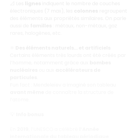
📐 Les
lignes
indiquent le nombre de couches
électroniques (7 max), les
colonnes
regroupent
des éléments aux propriétés similaires. On parle
aussi de
familles
: métaux, non-métaux, gaz
rares, halogènes, etc.
⚛️
Des éléments naturels… et artificiels
Certains éléments très lourds ont été créés par
l’homme, notamment grâce aux
bombes
nucléaires
ou aux
accélérateurs de
particules
.
Fun fact : Mendeleïev a imaginé son tableau
avant même
de connaître la structure de
l’atome.
💡
Info bonus
En
2019
, l’UNESCO a célébré
l’Année
internationale du tableau périodique
.