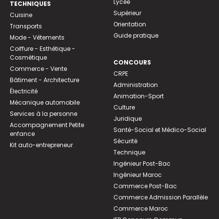
Lycée
TECHNIQUES
Supérieur
Cuisine
Orientation
Transports
Guide pratique
Mode - Vêtements
Coiffure - Esthétique -
Cosmétique
CONCOURS
Commerce - Vente
CRPE
Bâtiment - Architecture
Administration
Électricité
Animation-Sport
Mécanique automobile
Culture
Services à la personne
Juridique
Accompagnement Petite
Santé-Social et Médico-Social
enfance
Sécurité
Kit auto-entrepreneur
Technique
Ingénieur Post-Bac
Ingénieur Maroc
Commerce Post-Bac
Commerce Admission Parallèle
Commerce Maroc