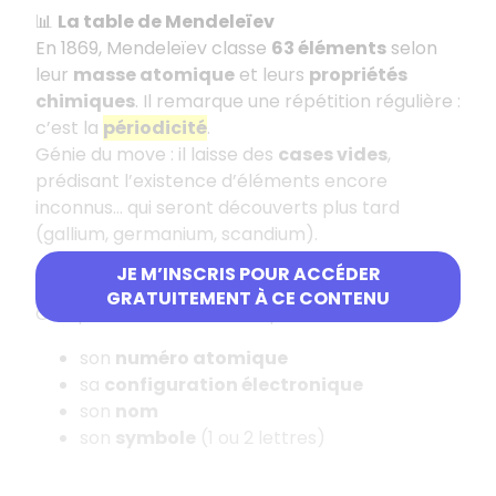
📊
La table de Mendeleïev
En 1869, Mendeleïev classe
63 éléments
selon
leur
masse atomique
et leurs
propriétés
chimiques
. Il remarque une répétition régulière :
c’est la
périodicité
.
Génie du move : il laisse des
cases vides
,
prédisant l’existence d’éléments encore
inconnus… qui seront découverts plus tard
(gallium, germanium, scandium).
JE M’INSCRIS POUR ACCÉDER
🔢
118 éléments aujourd’hui
GRATUITEMENT À CE CONTENU
Chaque élément est défini par :
son
numéro atomique
sa
configuration électronique
son
nom
son
symbole
(1 ou 2 lettres)