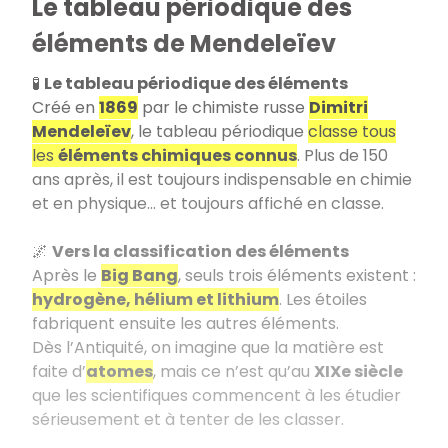
Le tableau périodique des
éléments de Mendeleïev
🧪
Le tableau périodique des éléments
Créé en
1869
par le chimiste russe
Dimitri
Mendeleïev
, le tableau périodique
classe tous
les
éléments chimiques connus
. Plus de 150
ans après, il est toujours indispensable en chimie
et en physique… et toujours affiché en classe.
🌌
Vers la classification des éléments
Après le
Big Bang
, seuls trois éléments existent :
hydrogène, hélium et lithium
. Les étoiles
fabriquent ensuite les autres éléments.
Dès l’Antiquité, on imagine que la matière est
faite d’
atomes
, mais ce n’est qu’au
XIXe siècle
que les scientifiques commencent à les étudier
sérieusement et à tenter de les classer.