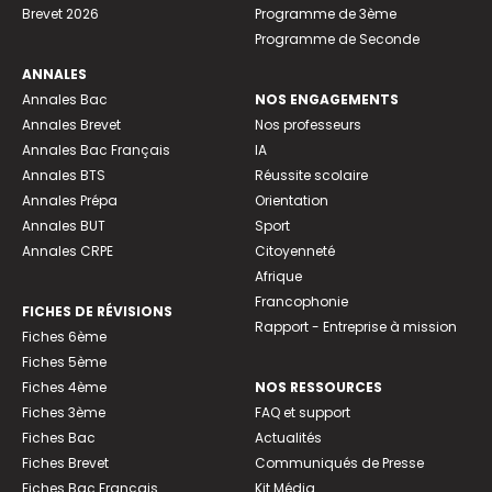
Brevet 2026
Programme de 3ème
Programme de Seconde
ANNALES
Annales Bac
NOS ENGAGEMENTS
Annales Brevet
Nos professeurs
Annales Bac Français
IA
Annales BTS
Réussite scolaire
Annales Prépa
Orientation
Annales BUT
Sport
Annales CRPE
Citoyenneté
Afrique
Francophonie
FICHES DE RÉVISIONS
Rapport - Entreprise à mission
Fiches 6ème
Fiches 5ème
Fiches 4ème
NOS RESSOURCES
Fiches 3ème
FAQ et support
Fiches Bac
Actualités
Fiches Brevet
Communiqués de Presse
Fiches Bac Français
Kit Média