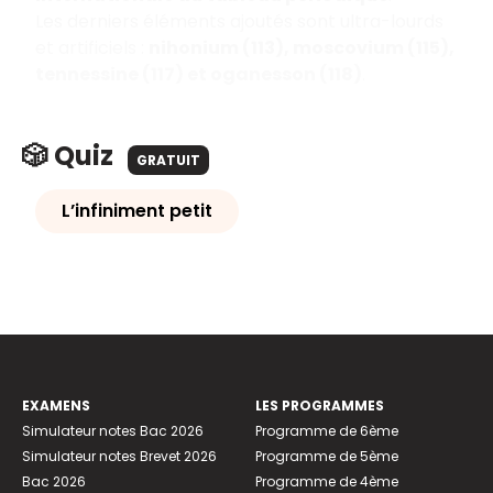
Les derniers éléments ajoutés sont ultra-lourds
et artificiels :
nihonium (113), moscovium (115),
tennessine (117) et oganesson (118)
.
🎲 Quiz
GRATUIT
L’infiniment petit
EXAMENS
LES PROGRAMMES
Simulateur notes Bac 2026
Programme de 6ème
Simulateur notes Brevet 2026
Programme de 5ème
Bac 2026
Programme de 4ème