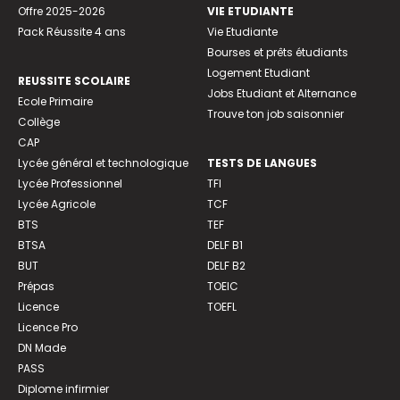
Offre 2025-2026
VIE ETUDIANTE
Pack Réussite 4 ans
Vie Etudiante
Bourses et prêts étudiants
Logement Etudiant
REUSSITE SCOLAIRE
Jobs Etudiant et Alternance
Ecole Primaire
Trouve ton job saisonnier
Collège
CAP
Lycée général et technologique
TESTS DE LANGUES
Lycée Professionnel
TFI
Lycée Agricole
TCF
BTS
TEF
BTSA
DELF B1
BUT
DELF B2
Prépas
TOEIC
Licence
TOEFL
Licence Pro
DN Made
PASS
Diplome infirmier