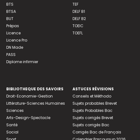
BTS
TEF
BTSA
DELF B1
BUT
DELF B2
Prépas
TOEIC
Licence
TOEFL
Licence Pro
DN Made
PASS
Diplome infirmier
BIBLIOTHEQUE DES SAVOIRS
ASTUCES RÉVISIONS
Droit-Economie-Gestion
Conseils et Méthodo
Littérature-Sciences Humaines
Sujets probables Brevet
Sciences
Sujets Probables Bac
Arts-Design-Spectacle
Sujets corrigés Brevet
Santé
Sujets corrigés Bac
Social
Corrigés Bac de Français
Sport
Calendrier Parcoursup 2026