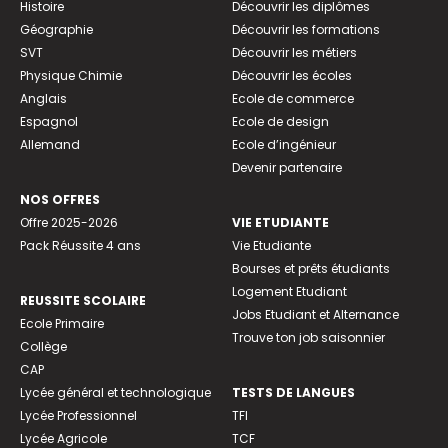
Histoire
Découvrir les diplômes
Géographie
Découvrir les formations
SVT
Découvrir les métiers
Physique Chimie
Découvrir les écoles
Anglais
Ecole de commerce
Espagnol
Ecole de design
Allemand
Ecole d’ingénieur
Devenir partenaire
NOS OFFRES
Offre 2025-2026
VIE ETUDIANTE
Pack Réussite 4 ans
Vie Etudiante
Bourses et prêts étudiants
Logement Etudiant
REUSSITE SCOLAIRE
Jobs Etudiant et Alternance
Ecole Primaire
Trouve ton job saisonnier
Collège
CAP
Lycée général et technologique
TESTS DE LANGUES
Lycée Professionnel
TFI
Lycée Agricole
TCF