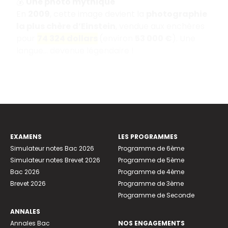
💰
Une photo mythique
En
2009
, cette image devient la
photographie
la plus chère d’Einstein
, vendue aux enchères
pour
74 324 dollars
(environ
53 000 €
). Une
langue… devenue légendaire !
EXAMENS
LES PROGRAMMES
Simulateur notes Bac 2026
Programme de 6ème
Simulateur notes Brevet 2026
Programme de 5ème
Bac 2026
Programme de 4ème
Brevet 2026
Programme de 3ème
Programme de Seconde
ANNALES
Annales Bac
NOS ENGAGEMENTS