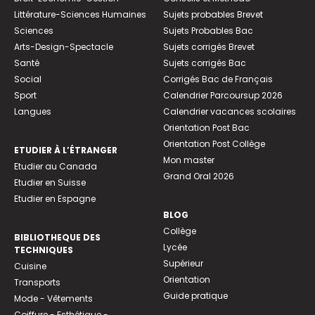
Littérature-Sciences Humaines
Sujets probables Brevet
Sciences
Sujets Probables Bac
Arts-Design-Spectacle
Sujets corrigés Brevet
Santé
Sujets corrigés Bac
Social
Corrigés Bac de Français
Sport
Calendrier Parcoursup 2026
Langues
Calendrier vacances scolaires
Orientation Post Bac
Orientation Post Collège
ETUDIER À L’ÉTRANGER
Mon master
Etudier au Canada
Grand Oral 2026
Etudier en Suisse
Etudier en Espagne
BLOG
Collège
BIBLIOTHEQUE DES
Lycée
TECHNIQUES
Supérieur
Cuisine
Orientation
Transports
Guide pratique
Mode - Vêtements
Coiffure - Esthétique -