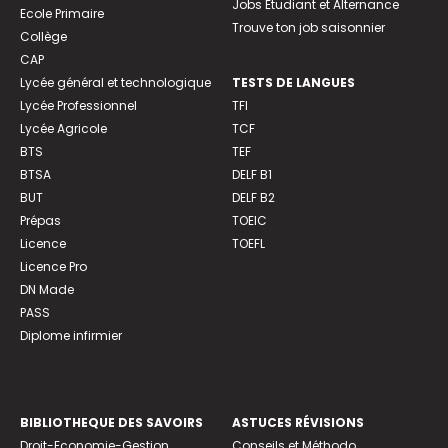
Jobs Etudiant et Alternance
Ecole Primaire
Trouve ton job saisonnier
Collège
CAP
Lycée général et technologique
TESTS DE LANGUES
Lycée Professionnel
TFI
Lycée Agricole
TCF
BTS
TEF
BTSA
DELF B1
BUT
DELF B2
Prépas
TOEIC
Licence
TOEFL
Licence Pro
DN Made
PASS
Diplome infirmier
BIBLIOTHEQUE DES SAVOIRS
ASTUCES RÉVISIONS
Droit-Economie-Gestion
Conseils et Méthodo