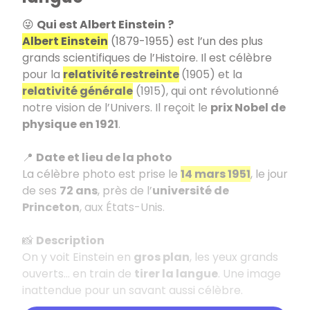
😜
Qui est Albert Einstein ?
Albert Einstein
(1879-1955) est l’un des plus
grands scientifiques de l’Histoire. Il est célèbre
pour la
relativité restreinte
(1905) et la
relativité générale
(1915), qui ont révolutionné
notre vision de l’Univers. Il reçoit le
prix Nobel de
physique en 1921
.
📍
Date et lieu de la photo
La célèbre photo est prise le
14 mars 1951
, le jour
de ses
72 ans
, près de l’
université de
Princeton
, aux États-Unis.
📸
Description
On y voit Einstein en
gros plan
, les yeux grands
ouverts… en train de
tirer la langue
. Une image
inattendue pour un savant aussi célèbre.