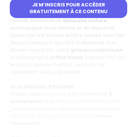
JE M’INSCRIS POUR ACCÉDER
🕰️
L’histoire derrière le cliché
GRATUITEMENT À CE CONTENU
Contrairement à l’image recadrée que l’on
connaît, Einstein était
dans une voiture
,
accompagné de sa femme et de deux amis.
Épuisé par une journée entière passée sous l’œil
des journalistes, il répond à la demande d’un
dernier sourire par cette
grimace malicieuse
.
Le photographe
Arthur Sasse
(agence UPI) est
le seul à capturer l’instant. La photo fait
rapidement le tour du monde.
✍️
La réaction d’Einstein
Einstein adore la photo : il en commande
9
exemplaires
et en offre une en 1953 à un ami
journaliste avec une dédicace pleine d’humour,
expliquant que ce geste s’adresse à
toute
l’humanité
.