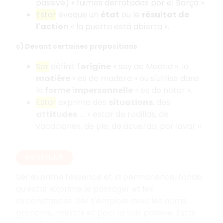
passive) « fuimos derrotados por el Barça ».
Estar
évoque un
état
ou le
résultat de
l'action
« la puerta está abierta ».
c) Devant certaines propositions
Ser
définit l'
origine
« soy de Madrid », la
matière
« es de madera » ou s'utilise dans
la
forme impersonnelle
« es de notar ».
Estar
exprime des
situations
, des
attitudes
…. « estar de rodillas, de
vacaciones, de pie, de acuerdo, por lavar ».
EN RÉSUMÉ
Ser exprime l'essence et la permanence, tandis
qu'estar exprime le passager et les
circonstances. Ser s'emploie avec les noms,
pronoms, infinitifs et pour la voix passive. Estar