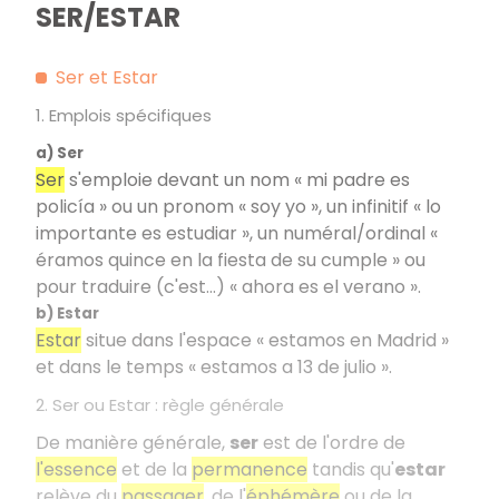
SER/ESTAR
Ser et Estar
1. Emplois spécifiques
a) Ser
Ser
s'emploie devant un nom « mi padre es
policía » ou un pronom « soy yo », un infinitif « lo
importante es estudiar », un numéral/ordinal «
éramos quince en la fiesta de su cumple » ou
pour traduire (c'est…) « ahora es el verano ».
b) Estar
Estar
situe dans l'espace « estamos en Madrid »
et dans le temps « estamos a 13 de julio ».
2. Ser ou Estar : règle générale
De manière générale,
ser
est de l'ordre de
l'essence
et de la
permanence
tandis qu'
estar
relève du
passager
, de l'
éphémère
ou de la