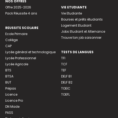
NOS OFFRES
Offre 2025-2026
VIE ETUDIANTE
Pack Réussite 4 ans
Vie Etudiante
Bourses et prêts étudiants
Logement Etudiant
REUSSITE SCOLAIRE
Jobs Etudiant et Alternance
Ecole Primaire
Trouve ton job saisonnier
Collège
CAP
Lycée général et technologique
TESTS DE LANGUES
Lycée Professionnel
TFI
Lycée Agricole
TCF
BTS
TEF
BTSA
DELF B1
BUT
DELF B2
Prépas
TOEIC
Licence
TOEFL
Licence Pro
DN Made
PASS