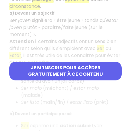
circonstance
.
a) Devant un adjectif
Ser joven
signifiera « être jeune » tandis qu'
estar
joven
plutôt « paraître/faire jeune (sur le
moment) ».
Attention !
certains adjectifs ont un sens bien
différent selon qu'ils s'emploient avec
Ser
ou
Estar
, il est très utile de les connaître pour éviter
des malentendus :
JE M’INSCRIS POUR ACCÉDER
Ser bueno
GRATUITEMENT À CE CONTENU
(bon) /
estar bueno
(en bonne
santé ou avoir un joli corps)
Ser malo
(méchant) /
estar malo
(malade)
Ser listo
(malin/fin) /
estar listo
(prêt)
b) Devant un participe passé
Ser
exprime une
action subie
(voix