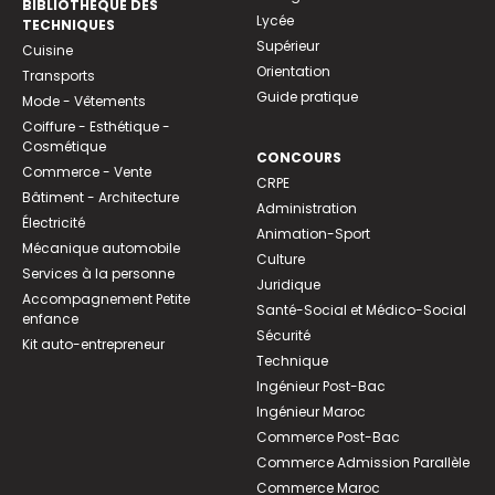
BIBLIOTHEQUE DES
Lycée
TECHNIQUES
Supérieur
Cuisine
Orientation
Transports
Guide pratique
Mode - Vêtements
Coiffure - Esthétique -
Cosmétique
CONCOURS
Commerce - Vente
CRPE
Bâtiment - Architecture
Administration
Électricité
Animation-Sport
Mécanique automobile
Culture
Services à la personne
Juridique
Accompagnement Petite
Santé-Social et Médico-Social
enfance
Sécurité
Kit auto-entrepreneur
Technique
Ingénieur Post-Bac
Ingénieur Maroc
Commerce Post-Bac
Commerce Admission Parallèle
Commerce Maroc