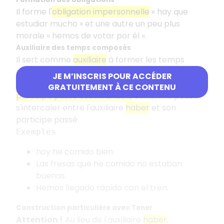
Il forme l'
obligation impersonnelle
« hay que
estudiar mucho » et une autre un peu plus
morale « hemos de votar por él ».
Auxiliaire des temps composés
Il sert comme
auxiliaire
à former les temps
composés et il est le seul à le faire
JE M’INSCRIS POUR ACCÉDER
contrairement au français. Par ailleurs, le
GRATUITEMENT À CE CONTENU
participe passé est invariable
et rien ne peut
s'intercaler entre l'auxiliaire
haber
et son
participe passé.
Exemples
hoy he comido bien.
Las fresas que he comido no estaban
buenas.
Hemos llegado rápido con el tren.
Construction particulière avec Tener
Attention !
Au lieu de l'auxiliaire
haber
,