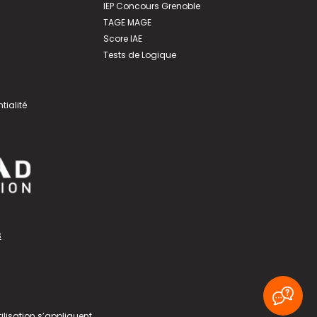
IEP Concours Grenoble
TAGE MAGE
Score IAE
Tests de Logique
tialité
s
ilisation
s’appliquent.