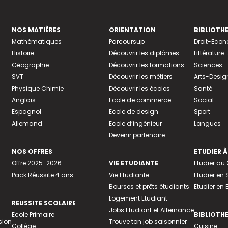
NOS MATIÈRES
ORIENTATION
BIBLIOTH
Mathématiques
Parcoursup
Droit-Eco
Histoire
Découvrir les diplômes
Littératur
Géographie
Découvrir les formations
Sciences
SVT
Découvrir les métiers
Arts-Desig
Physique Chimie
Découvrir les écoles
Santé
Anglais
Ecole de commerce
Social
Espagnol
Ecole de design
Sport
Allemand
Ecole d’ingénieur
Langues
Devenir partenaire
NOS OFFRES
ETUDIER À
Offre 2025-2026
VIE ETUDIANTE
Etudier a
Pack Réussite 4 ans
Vie Etudiante
Etudier en 
Bourses et prêts étudiants
Etudier en
Logement Etudiant
REUSSITE SCOLAIRE
Jobs Etudiant et Alternance
Ecole Primaire
BIBLIOTH
sion
Trouve ton job saisonnier
Collège
Cuisine