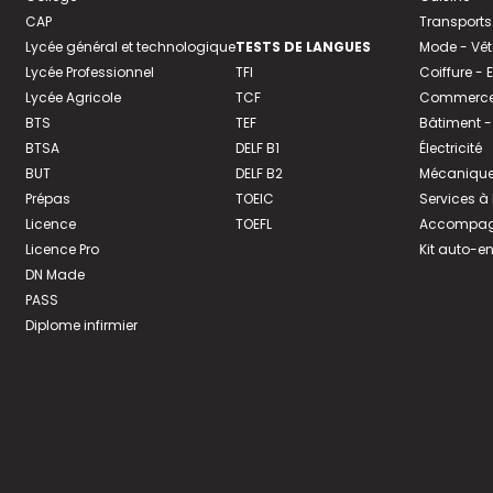
CAP
Transports
Lycée général et technologique
TESTS DE LANGUES
Mode - Vê
Lycée Professionnel
TFI
Coiffure -
Lycée Agricole
TCF
Commerce 
BTS
TEF
Bâtiment -
BTSA
DELF B1
Électricité
BUT
DELF B2
Mécanique
Prépas
TOEIC
Services à
Licence
TOEFL
Accompagn
Licence Pro
Kit auto-e
DN Made
PASS
Diplome infirmier