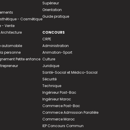
Supérieur
Orientation
tements
Guide pratique
 Esthétique - Cosmétique
- Vente
 Architecture
CONCOURS
CRPE
 automobile
Administration
 la personne
Animation-Sport
ement Petite enfance
Culture
ntrepreneur
Juridique
Santé-Social et Médico-Social
Sécurité
Technique
Ingénieur Post-Bac
Ingénieur Maroc
Commerce Post-Bac
Commerce Admission Parallèle
Commerce Maroc
IEP Concours Commun