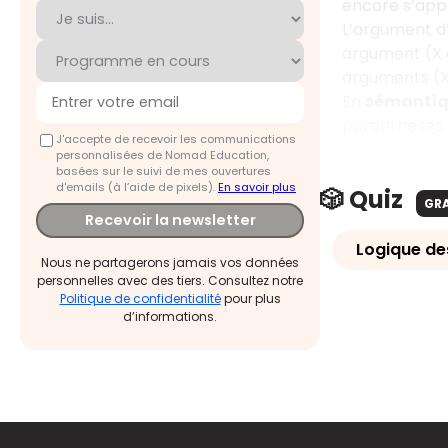
encore s’appl
L’argument d’
argument (X es
arguments (X 
En
sémantiq
parenthèses, s
J'accepte de recevoir les communications
personnalisées de Nomad Education,
basées sur le suivi de mes ouvertures
d'emails (à l’aide de pixels).
En savoir plus
🎲 Quiz
GR
Recevoir la newsletter
Logique de
Nous ne partagerons jamais vos données
personnelles avec des tiers. Consultez notre
Politique de confidentialité
pour plus
d’informations.