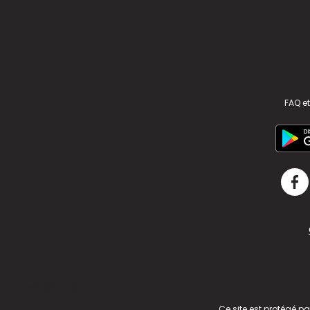
FAQ et
v2.311.4 US
Ce site est protégé p