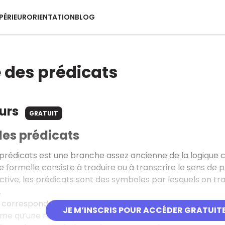
PÉRIEUR
ORIENTATION
BLOG
 des prédicats
ours
GRATUIT
des prédicats
 prédicats est une branche assez ancienne de la logique c
 formelle consiste à traduire ou à transcrire le sens de 
tive, les prédicats sont des symboles par lesquels on t
…
 correspondent à des propriétés ou des relations. Le propr
JE M’INSCRIS POUR ACCÉDER GRATUIT
me qu’une relation porte sur des choses. Plus généraleme