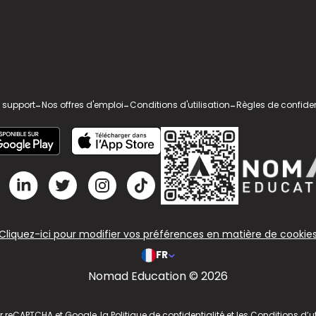
 support
-
Nos offres d'emploi
-
Conditions d'utilisation
-
Règles de confiden
Cliquez-ici pour modifier vos préférences en matière de cookie
FR
Nomad Education © 2026
ar reCAPTCHA et Google, la
Politique de confidentialité
et les
Conditions d’ut