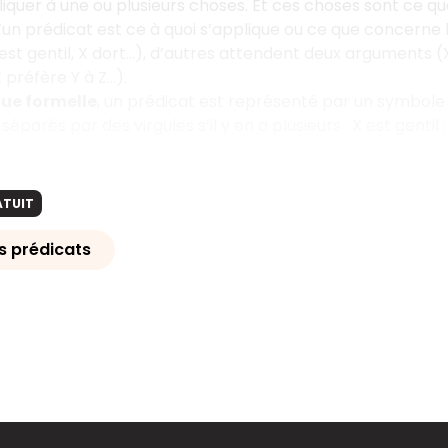
iquer à une ou plusieurs choses. Et ces choses sont ce qu
un prédicat est ce à quoi s’applique ou ce que concerne l
t gentil, X dort…), d’autres attendent deux arguments (X ai
préfère Y à Z…).
ue formelle
, un prédicat est représenté par un symbole 
éparés par des virgules s’il y en a plusieurs : X est gentil : 
ATUIT
s prédicats