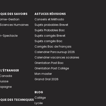
EQUE DES SAVOIRS
ASTUCES RÉVISIONS
nomie-Gestion
Conseils et Méthodo
e-Sciences Humaines
Sujets probables Brevet
Sujets Probables Bac
n-Spectacle
Sujets corrigés Brevet
Sujets corrigés Bac
Corrigés Bac de Français
Calendrier Parcoursup 2026
Calendrier vacances scolaires
Orientation Post Bac
Orientation Post Collège
 L’ÉTRANGER
Mon master
u Canada
Grand Oral 2026
Suisse
 Espagne
BLOG
Collège
EQUE DES TECHNIQUES
Lycée