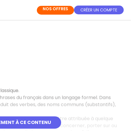
NOS OFFRES
CRÉER UN COMPTE
lassique.
phrases du français dans un langage formel. Dans
raduit des verbes, des noms communs (substantifs),
e d’une propriété est d’être attribuée à quelque
EMENT À CE CONTENU
nt, un prédicat est censé concerner, porter sur ou