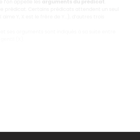
e l’on appelle les
arguments du prédicat
.
e prédicat. Certains prédicats attendent un seul
me Y, X est le frère de Y…), d’autres trois
et ses arguments sont indiqués à sa suite entre
gentil (X).