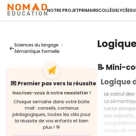
NOTRE PROJET
PRIMAIRE
COLLÈGE
LYCÉE
SU
Logique
Sciences du langage
>
Sémantique formelle
📝 Mini-c
Logique 
💌 Premier pas vers la réussite
Inscrivez-vous à notre newsletter !
Le calcul des
La sémantique
Chaque semaine dans votre boite
cette perspec
mail : conseils, contenus
pédagogiques, toutes les clés pour
des adjectifs
la réussite de vos enfants et bien
Les prédicats
plus ! 🎯
chose, de mê