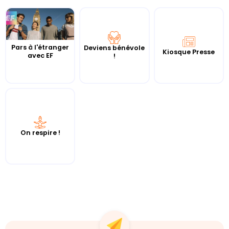
Pars à l'étranger
Deviens bénévole
Kiosque Presse
avec EF
!
On respire !