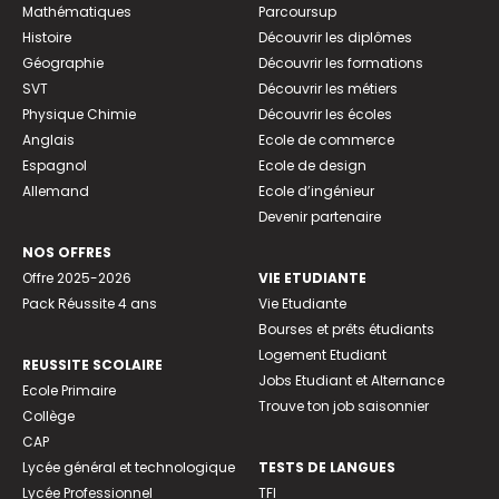
Mathématiques
Parcoursup
Histoire
Découvrir les diplômes
Géographie
Découvrir les formations
SVT
Découvrir les métiers
Physique Chimie
Découvrir les écoles
Anglais
Ecole de commerce
Espagnol
Ecole de design
Allemand
Ecole d’ingénieur
Devenir partenaire
NOS OFFRES
Offre 2025-2026
VIE ETUDIANTE
Pack Réussite 4 ans
Vie Etudiante
Bourses et prêts étudiants
Logement Etudiant
REUSSITE SCOLAIRE
Jobs Etudiant et Alternance
Ecole Primaire
Trouve ton job saisonnier
Collège
CAP
Lycée général et technologique
TESTS DE LANGUES
Lycée Professionnel
TFI