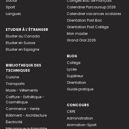
Social
Corrigés Bac de Français
Sport
Calendrier Parcoursup 2026
Langues
Calendrier vacances scolaires
Orientation Post Bac
Orientation Post Collège
ETUDIER À L’ÉTRANGER
Mon master
Etudier au Canada
Grand Oral 2026
Etudier en Suisse
Etudier en Espagne
BLOG
Collège
BIBLIOTHEQUE DES
Lycée
TECHNIQUES
Supérieur
Cuisine
Orientation
Transports
Guide pratique
Mode - Vêtements
Coiffure - Esthétique -
Cosmétique
CONCOURS
Commerce - Vente
CRPE
Bâtiment - Architecture
Administration
Électricité
Animation-Sport
Mécanique automobile