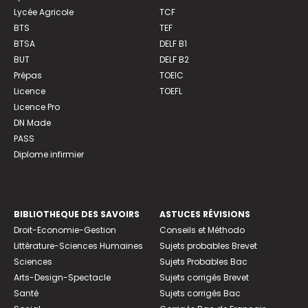
Lycée Agricole
TCF
BTS
TEF
BTSA
DELF B1
BUT
DELF B2
Prépas
TOEIC
Licence
TOEFL
Licence Pro
DN Made
PASS
Diplome infirmier
BIBLIOTHEQUE DES SAVOIRS
ASTUCES RÉVISIONS
Droit-Economie-Gestion
Conseils et Méthodo
Littérature-Sciences Humaines
Sujets probables Brevet
Sciences
Sujets Probables Bac
Arts-Design-Spectacle
Sujets corrigés Brevet
Santé
Sujets corrigés Bac