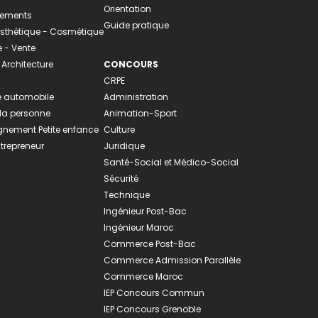
Orientation
tements
Guide pratique
 Esthétique - Cosmétique
- Vente
 Architecture
CONCOURS
CRPE
 automobile
Administration
 la personne
Animation-Sport
ement Petite enfance
Culture
ntrepreneur
Juridique
Santé-Social et Médico-Social
Sécurité
Technique
Ingénieur Post-Bac
Ingénieur Maroc
Commerce Post-Bac
Commerce Admission Parallèle
Commerce Maroc
IEP Concours Commun
IEP Concours Grenoble