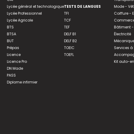
Lycée général et technologique
TESTS DE LANGUES
Mode - Vê
Lycée Professionnel
TFI
Coiffure -
Lycée Agricole
TCF
Commerce 
BTS
TEF
Bâtiment -
BTSA
DELF B1
Électricité
BUT
DELF B2
Mécanique
Prépas
TOEIC
Services à
Licence
TOEFL
Accompagn
Licence Pro
Kit auto-e
DN Made
PASS
Diplome infirmier