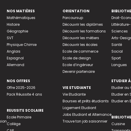
NOS MATIÈRES
ORIENTATION
BIBLIOTH
Mathématiques
Parcoursup
Droit-Eco
Histoire
Découvrir les diplômes
Littératur
Géographie
Découvrir les formations
Sciences
SVT
Découvrir les métiers
Arts-Desig
Physique Chimie
Découvrir les écoles
Santé
Anglais
Ecole de commerce
Social
Espagnol
Ecole de design
Sport
Allemand
Ecole d’ingénieur
Langues
Devenir partenaire
NOS OFFRES
ETUDIER À
Offre 2025-2026
VIE ETUDIANTE
Etudier a
Pack Réussite 4 ans
Vie Etudiante
Etudier en 
Bourses et prêts étudiants
Etudier en
Logement Etudiant
REUSSITE SCOLAIRE
Jobs Etudiant et Alternance
Ecole Primaire
BIBLIOTH
sion
Trouve ton job saisonnier
Collège
Cuisine
CAP
Transports