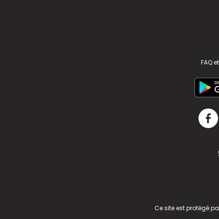
FAQ et
v2.311.4 US
Ce site est protégé p