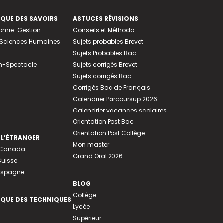
EQUE DES SAVOIRS
ASTUCES RÉVISIONS
nomie-Gestion
Conseils et Méthodo
e-Sciences Humaines
Sujets probables Brevet
Sujets Probables Bac
n-Spectacle
Sujets corrigés Brevet
Sujets corrigés Bac
Corrigés Bac de Français
Calendrier Parcoursup 2026
Calendrier vacances scolaires
Orientation Post Bac
Orientation Post Collège
 L’ÉTRANGER
Mon master
u Canada
Grand Oral 2026
Suisse
 Espagne
BLOG
Collège
EQUE DES TECHNIQUES
Lycée
Supérieur