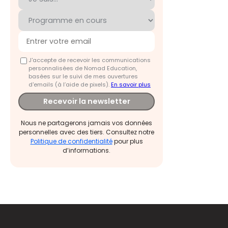
J'accepte de recevoir les communications
personnalisées de Nomad Education,
basées sur le suivi de mes ouvertures
d'emails (à l’aide de pixels).
En savoir plus
Recevoir la newsletter
Nous ne partagerons jamais vos données
personnelles avec des tiers. Consultez notre
Politique de confidentialité
pour plus
d’informations.