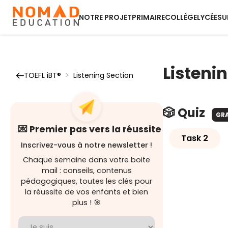
NOTRE PROJET
PRIMAIRE
COLLÈGE
LYCÉE
SU
Listeni
TOEFL iBT®
>
Listening Section
🎲 Quiz
GR
💌 Premier pas vers la réussite
Task 2
Inscrivez-vous à notre newsletter !
Chaque semaine dans votre boite
mail : conseils, contenus
pédagogiques, toutes les clés pour
la réussite de vos enfants et bien
plus ! 🎯