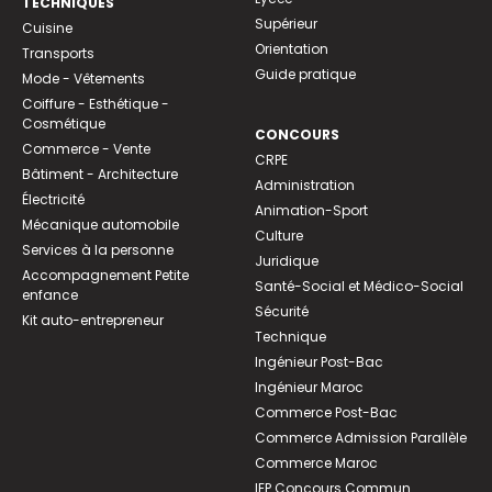
TECHNIQUES
Supérieur
Cuisine
Orientation
Transports
Guide pratique
Mode - Vêtements
Coiffure - Esthétique -
Cosmétique
CONCOURS
Commerce - Vente
CRPE
Bâtiment - Architecture
Administration
Électricité
Animation-Sport
Mécanique automobile
Culture
Services à la personne
Juridique
Accompagnement Petite
Santé-Social et Médico-Social
enfance
Sécurité
Kit auto-entrepreneur
Technique
Ingénieur Post-Bac
Ingénieur Maroc
Commerce Post-Bac
Commerce Admission Parallèle
Commerce Maroc
IEP Concours Commun