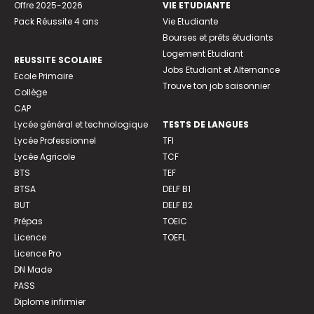
Offre 2025-2026
VIE ETUDIANTE
Pack Réussite 4 ans
Vie Etudiante
Bourses et prêts étudiants
Logement Etudiant
REUSSITE SCOLAIRE
Jobs Etudiant et Alternance
Ecole Primaire
Trouve ton job saisonnier
Collège
CAP
Lycée général et technologique
TESTS DE LANGUES
Lycée Professionnel
TFI
Lycée Agricole
TCF
BTS
TEF
BTSA
DELF B1
BUT
DELF B2
Prépas
TOEIC
Licence
TOEFL
Licence Pro
DN Made
PASS
Diplome infirmier