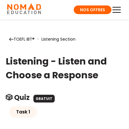
NOS OFFRES
TOEFL iBT®
>
Listening Section
Listening - Listen and
Choose a Response
🎲 Quiz
GRATUIT
Task 1