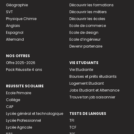
Géographie
Découvrir les formations
SVT
Découvrir les métiers
Physique Chimie
Découvrir les écoles
Anglais
Ecole de commerce
Espagnol
Ecole de design
Allemand
Ecole d’ingénieur
Devenir partenaire
NOS OFFRES
Offre 2025-2026
VIE ETUDIANTE
Pack Réussite 4 ans
Vie Etudiante
Bourses et prêts étudiants
Logement Etudiant
REUSSITE SCOLAIRE
Jobs Etudiant et Alternance
Ecole Primaire
Trouve ton job saisonnier
Collège
CAP
Lycée général et technologique
TESTS DE LANGUES
Lycée Professionnel
TFI
Lycée Agricole
TCF