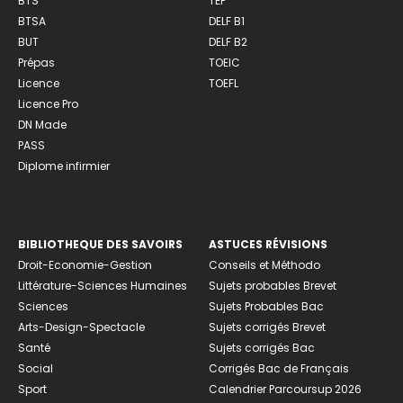
BTS
TEF
BTSA
DELF B1
BUT
DELF B2
Prépas
TOEIC
Licence
TOEFL
Licence Pro
DN Made
PASS
Diplome infirmier
BIBLIOTHEQUE DES SAVOIRS
ASTUCES RÉVISIONS
Droit-Economie-Gestion
Conseils et Méthodo
Littérature-Sciences Humaines
Sujets probables Brevet
Sciences
Sujets Probables Bac
Arts-Design-Spectacle
Sujets corrigés Brevet
Santé
Sujets corrigés Bac
Social
Corrigés Bac de Français
Sport
Calendrier Parcoursup 2026