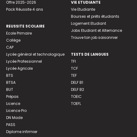
Offre 2025-2026
VIE ETUDIANTE
Pack Réussite 4 ans
Vie Etudiante
Bourses et prêts étudiants
Logement Etudiant
REUSSITE SCOLAIRE
Jobs Etudiant et Alternance
Ecole Primaire
Trouve ton job saisonnier
Collège
CAP
Lycée général et technologique
TESTS DE LANGUES
Lycée Professionnel
TFI
Lycée Agricole
TCF
BTS
TEF
BTSA
DELF B1
BUT
DELF B2
Prépas
TOEIC
Licence
TOEFL
Licence Pro
DN Made
PASS
Diplome infirmier