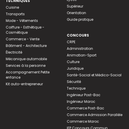
TECHNIQUES
Supérieur
Cuisine
Orientation
Transports
Guide pratique
Mode - Vêtements
Coiffure - Esthétique -
Cosmétique
CONCOURS
Commerce - Vente
CRPE
Bâtiment - Architecture
Administration
Électricité
Animation-Sport
Mécanique automobile
Culture
Services à la personne
Juridique
Accompagnement Petite
Santé-Social et Médico-Social
enfance
Sécurité
Kit auto-entrepreneur
Technique
Ingénieur Post-Bac
Ingénieur Maroc
Commerce Post-Bac
Commerce Admission Parallèle
Commerce Maroc
IEP Concours Commun