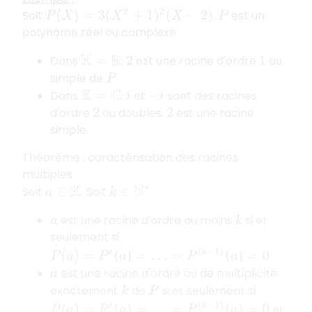
Soit
.
est un
P
(
X
)
=
3
(
X
2
+
1
)
2
(
X
−
2
)
P
polynôme réel ou complexe.
Dans
:
est une racine d'ordre
ou
K
=
R
2
1
simple de
.
P
Dans
:
et
sont des racines
K
=
C
i
−
i
d'ordre
ou doubles.
est une racine
2
2
simple.
Théorème : caractérisation des racines
multiples
Soit
. Soit
.
a
∈
K
k
∈
N
∗
est une racine d'ordre au moins
si et
a
k
seulement si
P
(
a
)
=
P
′
(
a
)
=
…
=
P
(
k
−
1
)
(
a
)
=
0
.
est une racine d'ordre ou de multiplicité
a
exactement
de
si et seulement si
k
P
P
(
a
)
=
P
′
(
a
)
=
…
=
P
(
k
−
1
)
(
a
)
=
0
et