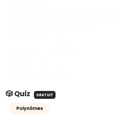
En développant
, on
P
(
X
)
=
a
3
(
X
−
x
1
)
(
X
−
x
2
)
(
X
−
x
3
)
retrouve les relations entre les coefficients et
les racines d'un polynômes. A savoir :
x
1
+
x
2
+
x
3
=
−
a
2
a
3
,
x
1
x
2
+
x
1
x
3
+
x
2
x
3
=
a
1
a
3
et
x
1
x
2
x
3
=
−
a
0
a
3
.
(formules à savoir retrouver).
🎲 Quiz
GRATUIT
Polynômes