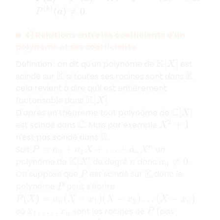
P
(
k
)
(
a
)
≠
0
.
4) Relations entre les coefficients d'un
polynôme et ses coefficients.
Définition : on dit qu'un polynôme de
est
K
[
X
]
scindé sur
si toutes ses racines sont dans
K
K
cela revient à dire qu'il est entièrement
factorisable dans
.
K
[
X
]
D'après un théorème tout polynôme de
C
[
X
]
est scindé dans
. Mais par exemple
X
2
+
1
C
n'est pas scindé dans
.
R
Soit
un
P
=
a
0
+
a
1
X
+
…
+
a
n
X
n
polynôme de
de degré
donc
.
K
[
X
]
n
a
n
≠
0
On suppose que
est scindé sur
donc le
P
K
polynôme
peut s'écrire
P
P
(
X
)
=
a
n
(
X
−
x
1
)
(
X
−
x
2
)
…
(
X
−
x
n
)
où
sont les racines de
(pas
x
1
,
…
,
x
n
P