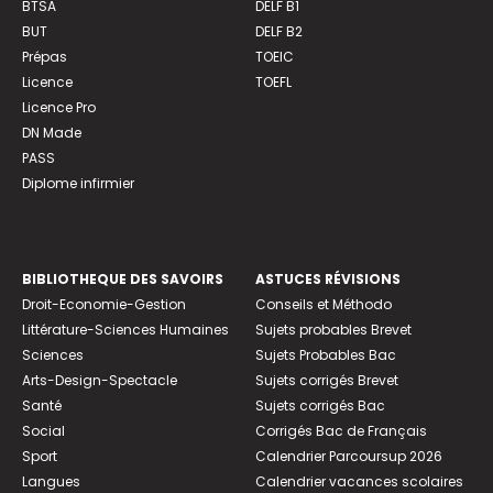
BTSA
DELF B1
BUT
DELF B2
Prépas
TOEIC
Licence
TOEFL
Licence Pro
DN Made
PASS
Diplome infirmier
BIBLIOTHEQUE DES SAVOIRS
ASTUCES RÉVISIONS
Droit-Economie-Gestion
Conseils et Méthodo
Littérature-Sciences Humaines
Sujets probables Brevet
Sciences
Sujets Probables Bac
Arts-Design-Spectacle
Sujets corrigés Brevet
Santé
Sujets corrigés Bac
Social
Corrigés Bac de Français
Sport
Calendrier Parcoursup 2026
Langues
Calendrier vacances scolaires