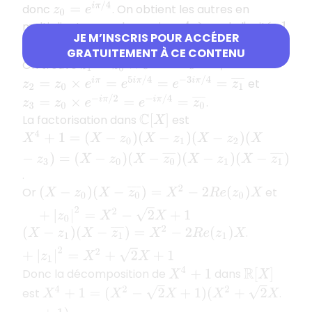
z
0
=
e
i
π
/
4
donc
. On obtient les autres en
multipliant
par les racines
-ème de l'unité :
z
0
4
1
JE M’INSCRIS POUR ACCÉDER
−
i
=
e
−
i
π
2
i
=
e
i
π
/
2
,
,
et
.
−
1
=
e
i
π
GRATUITEMENT À CE CONTENU
z
1
=
z
0
×
e
i
π
/
2
=
e
3
i
π
/
4
On trouve
,
z
2
=
z
0
×
e
i
π
=
e
5
i
π
/
4
=
e
−
3
i
π
/
4
=
z
1
¯
et
z
3
=
z
0
×
e
−
i
π
/
2
=
e
−
i
π
/
4
=
z
0
¯
.
La factorisation dans
est
C
[
X
]
X
4
+
1
=
(
X
−
z
0
)
(
X
−
z
1
)
(
X
−
z
2
)
(
X
−
z
3
)
=
(
X
−
z
0
)
(
X
−
z
0
¯
)
(
X
−
z
1
.
Or
et
(
X
−
z
0
)
(
X
−
z
0
¯
)
=
X
2
−
2
R
e
(
z
0
)
X
+
|
z
0
|
2
=
X
2
−
2
X
+
1
.
(
X
−
z
1
)
(
X
−
z
1
¯
)
=
X
2
−
2
R
e
(
z
1
)
X
+
|
z
1
|
2
=
X
2
+
2
X
+
1
X
4
+
1
Donc la décomposition de
dans
R
[
X
]
X
4
+
1
=
(
X
2
−
2
X
+
1
)
(
X
2
+
2
X
+
1
)
est
.