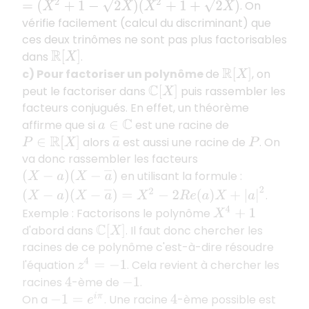
=
(
X
2
+
1
−
2
X
)
(
X
2
+
1
+
2
X
)
. On
vérifie facilement (calcul du discriminant) que
ces deux trinômes ne sont pas plus factorisables
dans
.
R
[
X
]
c) Pour factoriser un polynôme
de
, on
R
[
X
]
peut le factoriser dans
puis rassembler les
C
[
X
]
facteurs conjugués. En effet, un théorème
affirme que si
est une racine de
a
∈
C
alors
est aussi une racine de
. On
P
∈
R
[
X
]
a
¯
P
va donc rassembler les facteurs
en utilisant la formule :
(
X
−
a
)
(
X
−
a
¯
)
(
X
−
a
)
(
X
−
a
¯
)
=
X
2
−
2
R
e
(
a
)
X
+
|
a
|
2
.
X
4
+
1
Exemple : Factorisons le polynôme
d'abord dans
. Il faut donc chercher les
C
[
X
]
racines de ce polynôme c'est-à-dire résoudre
z
4
=
−
1
l'équation
. Cela revient à chercher les
racines
-ème de
.
4
−
1
On a
. Une racine
-ème possible est
−
1
=
e
i
π
4