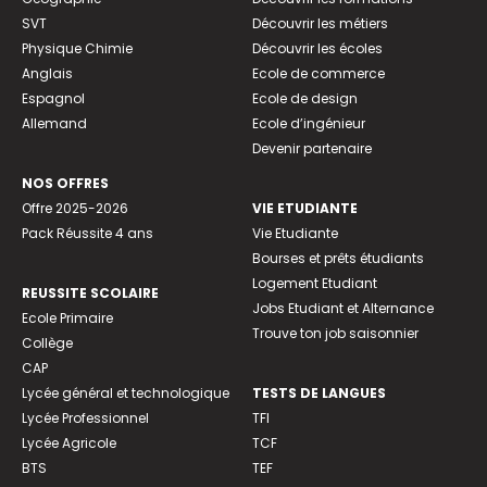
SVT
Découvrir les métiers
Physique Chimie
Découvrir les écoles
Anglais
Ecole de commerce
Espagnol
Ecole de design
Allemand
Ecole d’ingénieur
Devenir partenaire
NOS OFFRES
Offre 2025-2026
VIE ETUDIANTE
Pack Réussite 4 ans
Vie Etudiante
Bourses et prêts étudiants
Logement Etudiant
REUSSITE SCOLAIRE
Jobs Etudiant et Alternance
Ecole Primaire
Trouve ton job saisonnier
Collège
CAP
Lycée général et technologique
TESTS DE LANGUES
Lycée Professionnel
TFI
Lycée Agricole
TCF
BTS
TEF