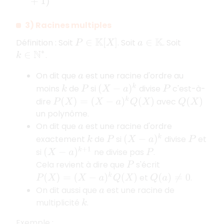
3) Racines multiples
Définition : Soit
. Soit
. Soit
P
∈
K
[
X
]
a
∈
K
.
k
∈
N
∗
On dit que
est une racine d'ordre au
a
(
X
−
a
)
k
moins
de
si
divise
c'est-à-
k
P
P
P
(
X
)
=
(
X
−
a
)
k
Q
(
X
)
dire
avec
Q
(
X
)
un polynôme.
On dit que
est une racine d'ordre
a
(
X
−
a
)
k
exactement
de
si
divise
et
k
P
P
(
X
−
a
)
k
+
1
si
ne divise pas
.
P
Cela revient à dire que
s'écrit
P
P
(
X
)
=
(
X
−
a
)
k
Q
(
X
)
et
.
Q
(
a
)
≠
0
On dit aussi que
est une racine de
a
multiplicité
.
k
Exemple :