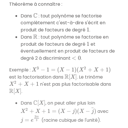
Théorème à connaître :
Dans
: tout polynôme se factorise
C
complètement c'est-à-dire s'écrit en
produit de facteurs de degré
.
1
Dans
: tout polynôme se factorise en
R
produit de facteurs de degré
et
1
éventuellement en produit de facteurs de
degré 2 à discriminant
.
<
0
Exemple :
X
3
−
1
=
(
X
−
1
)
(
X
2
+
X
+
1
)
est la factorisation dans
. Le trinôme
R
[
X
]
n'est pas plus factorisable dans
X
2
+
X
+
1
.
R
[
X
]
Dans
, on peut aller plus loin
C
[
X
]
X
2
+
X
+
1
=
(
X
−
j
)
(
X
−
j
¯
)
avec
j
=
e
2
i
π
3
(racine cubique de l'unité).