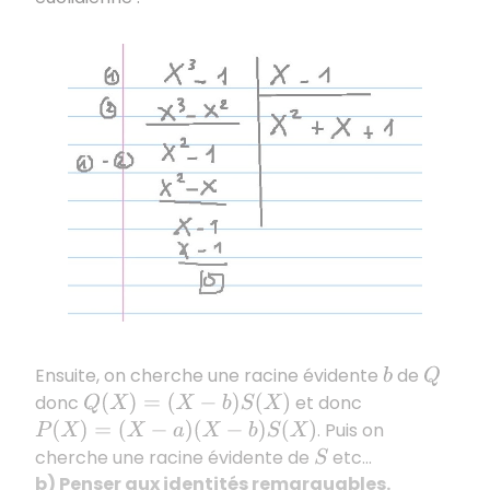
Ensuite, on cherche une racine évidente
de
b
Q
donc
et donc
Q
(
X
)
=
(
X
−
b
)
S
(
X
)
. Puis on
P
(
X
)
=
(
X
−
a
)
(
X
−
b
)
S
(
X
)
cherche une racine évidente de
etc...
S
b) Penser aux identités remarquables.