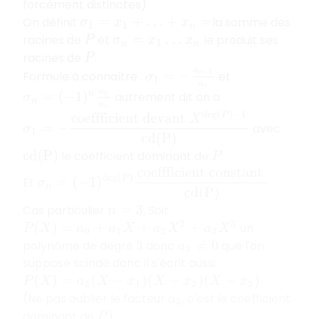
forcément distinctes).
On définit
la somme des
σ
1
=
x
1
+
…
+
x
n
=
racines de
et
le produit ses
P
σ
n
=
x
1
…
x
n
racines de
.
P
σ
1
=
−
a
n
−
1
a
n
Formule à connaître :
et
autrement dit on a
σ
n
=
(
−
1
)
n
a
0
a
n
σ
1
=
−
coeffficient devant
X
deg
(
P
)
−
1
c
d
(
P
)
avec
le coefficient dominant de
.
c
d
(
P
)
P
σ
n
=
(
−
1
)
deg
(
P
)
coeffficient constant
c
d
(
P
)
Et
.
Cas particulier
. Soit
n
=
3
un
P
(
X
)
=
a
0
+
a
1
X
+
a
2
X
2
+
a
3
X
3
polynôme de degré
donc
que l'on
3
a
3
≠
0
suppose scindé donc il s'écrit aussi
.
P
(
X
)
=
a
3
(
X
−
x
1
)
(
X
−
x
2
)
(
X
−
x
3
)
(Ne pas oublier le facteur
, c'est le coefficient
a
3
dominant de
).
P