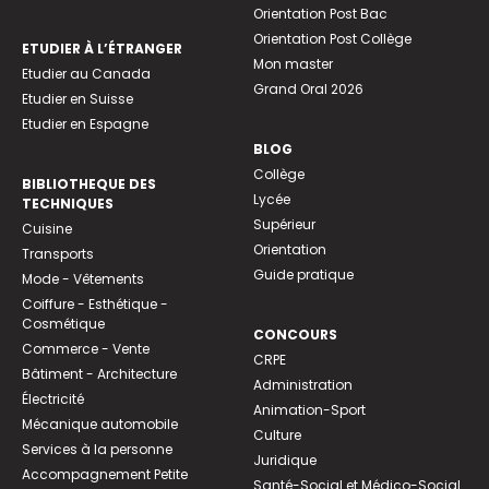
Orientation Post Bac
Orientation Post Collège
ETUDIER À L’ÉTRANGER
Mon master
Etudier au Canada
Grand Oral 2026
Etudier en Suisse
Etudier en Espagne
BLOG
Collège
BIBLIOTHEQUE DES
Lycée
TECHNIQUES
Supérieur
Cuisine
Orientation
Transports
Guide pratique
Mode - Vêtements
Coiffure - Esthétique -
Cosmétique
CONCOURS
Commerce - Vente
CRPE
Bâtiment - Architecture
Administration
Électricité
Animation-Sport
Mécanique automobile
Culture
Services à la personne
Juridique
Accompagnement Petite
Santé-Social et Médico-Social