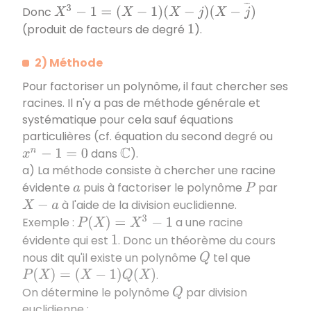
X
3
−
1
=
(
X
−
1
)
(
X
−
j
)
(
X
−
j
¯
)
Donc
(produit de facteurs de degré
).
1
2) Méthode
Pour factoriser un polynôme, il faut chercher ses
racines. Il n'y a pas de méthode générale et
systématique pour cela sauf équations
particulières (cf. équation du second degré ou
dans
).
x
n
−
1
=
0
C
a) La méthode consiste à chercher une racine
évidente
puis à factoriser le polynôme
par
a
P
à l'aide de la division euclidienne.
X
−
a
Exemple :
a une racine
P
(
X
)
=
X
3
−
1
évidente qui est
. Donc un théorème du cours
1
nous dit qu'il existe un polynôme
tel que
Q
.
P
(
X
)
=
(
X
−
1
)
Q
(
X
)
On détermine le polynôme
par division
Q
euclidienne :