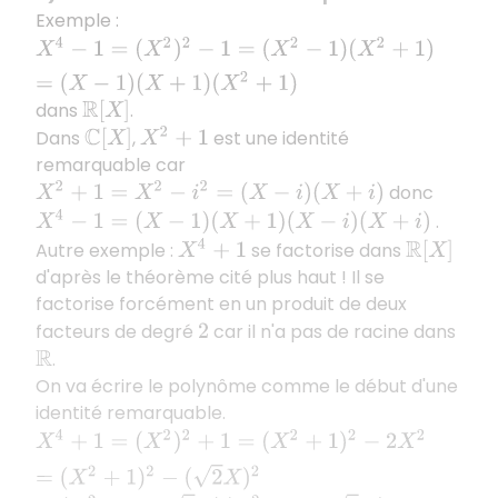
Exemple :
X
4
−
1
=
(
X
2
)
2
−
1
=
(
X
2
−
1
)
(
X
2
+
1
)
=
(
X
−
1
)
(
X
+
1
)
(
X
2
+
1
)
dans
.
R
[
X
]
Dans
,
est une identité
X
2
+
1
C
[
X
]
remarquable car
donc
X
2
+
1
=
X
2
−
i
2
=
(
X
−
i
)
(
X
+
i
)
X
4
−
1
=
(
X
−
1
)
(
X
+
1
)
(
X
−
i
)
(
X
+
i
)
.
X
4
+
1
Autre exemple :
se factorise dans
R
[
X
]
d'après le théorème cité plus haut ! Il se
factorise forcément en un produit de deux
facteurs de degré
car il n'a pas de racine dans
2
.
R
On va écrire le polynôme comme le début d'une
identité remarquable.
X
4
+
1
=
(
X
2
)
2
+
1
=
(
X
2
+
1
)
2
−
2
X
2
=
(
X
2
+
1
)
2
−
(
2
X
)
2