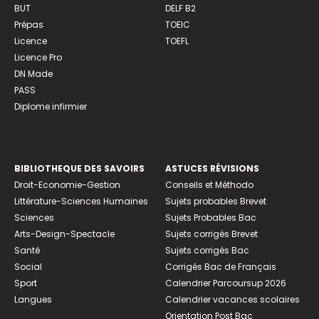
BUT
DELF B2
Prépas
TOEIC
Licence
TOEFL
Licence Pro
DN Made
PASS
Diplome infirmier
BIBLIOTHEQUE DES SAVOIRS
ASTUCES RÉVISIONS
Droit-Economie-Gestion
Conseils et Méthodo
Littérature-Sciences Humaines
Sujets probables Brevet
Sciences
Sujets Probables Bac
Arts-Design-Spectacle
Sujets corrigés Brevet
Santé
Sujets corrigés Bac
Social
Corrigés Bac de Français
Sport
Calendrier Parcoursup 2026
Langues
Calendrier vacances scolaires
Orientation Post Bac