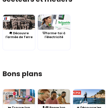
🪖 Découvre
💡Forme-toi à
l'armée de Terre
l'électricité
Bons plans
🛌 Trouve ton
💂🏻 Passe ton
☀️ Découvre les