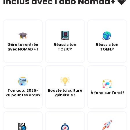
Inclus avec l'abo Nomad+ 💎
Gère ta rentrée
Réussis ton
Réussis ton
avec NOMAD + !
TOEIC®
TOEFL®
Ton actu 2025-
Booste ta culture
À fond sur l'oral !
26 pour tes oraux
générale !