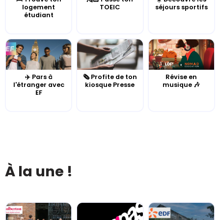
logement
TOEIC
séjours sportifs
étudiant
✈️ Pars à
🗞️ Profite de ton
Révise en
l'étranger avec
kiosque Presse
musique 🎶
EF
À la une !