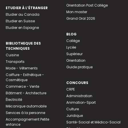
Orientation Post Collège
ETUDIER À L’ÉTRANGER
Mon master
Etudier au Canada
Grand Oral 2026
Etudier en Suisse
Etudier en Espagne
BLOG
Collège
BIBLIOTHEQUE DES
Lycée
TECHNIQUES
Supérieur
Cuisine
Orientation
Transports
Guide pratique
Mode - Vêtements
Coiffure - Esthétique -
Cosmétique
CONCOURS
Commerce - Vente
CRPE
Bâtiment - Architecture
Administration
Électricité
Animation-Sport
Mécanique automobile
Culture
Services à la personne
Juridique
Accompagnement Petite
Santé-Social et Médico-Social
enfance