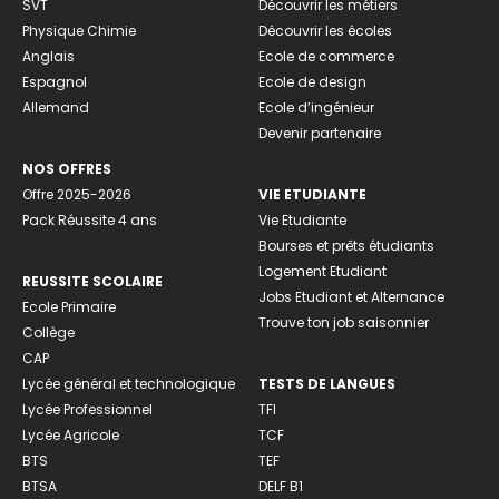
SVT
Découvrir les métiers
Physique Chimie
Découvrir les écoles
Anglais
Ecole de commerce
Espagnol
Ecole de design
Allemand
Ecole d’ingénieur
Devenir partenaire
NOS OFFRES
Offre 2025-2026
VIE ETUDIANTE
Pack Réussite 4 ans
Vie Etudiante
Bourses et prêts étudiants
Logement Etudiant
REUSSITE SCOLAIRE
Jobs Etudiant et Alternance
Ecole Primaire
Trouve ton job saisonnier
Collège
CAP
Lycée général et technologique
TESTS DE LANGUES
Lycée Professionnel
TFI
Lycée Agricole
TCF
BTS
TEF
BTSA
DELF B1