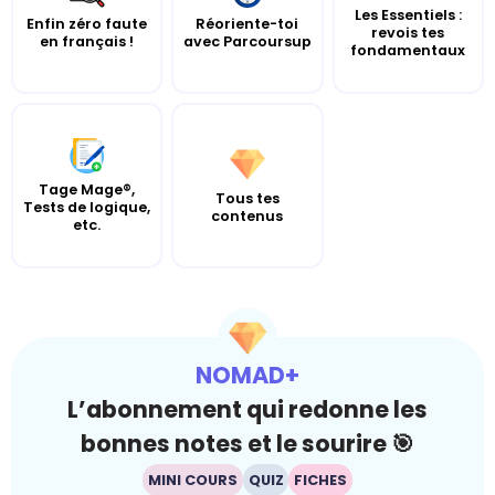
Les Essentiels :
Enfin zéro faute
Réoriente-toi
revois tes
en français !
avec Parcoursup
fondamentaux
Tage Mage®,
Tous tes
Tests de logique,
contenus
etc.
NOMAD+
L’abonnement qui redonne les
bonnes notes et le sourire 🎯
MINI COURS
QUIZ
FICHES