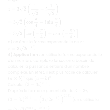
z
=
3
2
(
1
2
−
i
1
2
)
=
3
2
(
cos
π
4
−
i
sin
π
4
)
=
3
2
[
cos
(
−
π
4
)
+
i
sin
(
−
π
c) on écrit la forme exponentielle de
:
z
z
=
3
2
e
−
i
π
4
4) Application :
on utilise la forme exponentielle
d'un nombre complexe lorsqu'on a besoin de
calculer la puissance entière d'un nombre
complexe. En effet, il est plus facile de calculer
que
.
(
a
×
b
)
n
(
a
+
b
)
n
Calculer
.
(
3
−
3
i
)
2011
D'après la forme exponentielle de
,
3
−
3
i
(
3
−
3
i
)
2011
=
(
3
2
e
−
i
π
4
)
2011
=
(
3
2
)
2011
e
−
i
2011
π
4
(on a utilisé la