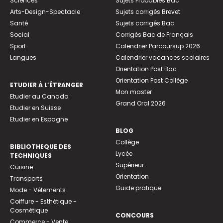
Sciences
Sujets Probables Bac
Arts-Design-Spectacle
Sujets corrigés Brevet
Santé
Sujets corrigés Bac
Social
Corrigés Bac de Français
Sport
Calendrier Parcoursup 2026
Langues
Calendrier vacances scolaires
Orientation Post Bac
Orientation Post Collège
ETUDIER À L’ÉTRANGER
Mon master
Etudier au Canada
Grand Oral 2026
Etudier en Suisse
Etudier en Espagne
BLOG
Collège
BIBLIOTHEQUE DES
Lycée
TECHNIQUES
Supérieur
Cuisine
Orientation
Transports
Guide pratique
Mode - Vêtements
Coiffure - Esthétique -
Cosmétique
CONCOURS
Commerce - Vente