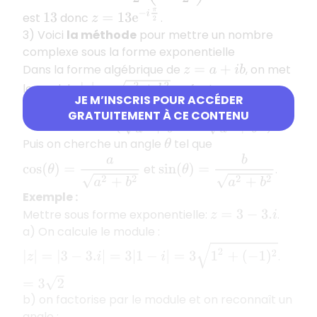
z
=
13
e
−
i
π
2
est
donc
.
13
3) Voici
la méthode
pour mettre un nombre
complexe sous la forme exponentielle
Dans la forme algébrique de
, on met
z
=
a
+
i
b
|
z
|
=
a
2
+
b
2
le module
en facteur :
JE M’INSCRIS POUR ACCÉDER
z
=
a
2
+
b
2
(
a
a
2
+
b
2
+
i
b
a
2
+
b
2
)
.
GRATUITEMENT À CE CONTENU
Puis on cherche un angle
tel que
θ
sin
(
θ
)
=
b
a
2
+
b
2
cos
(
θ
)
=
a
a
2
+
b
2
et
.
Exemple :
Mettre sous forme exponentielle:
.
z
=
3
−
3.
i
a) On calcule le module :
|
z
|
=
|
3
−
3.
i
|
=
3
|
1
−
i
|
=
3
1
2
+
(
−
1
)
2
=
3
2
.
b) on factorise par le module et on reconnaît un
angle :