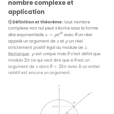
nombre complexe et
application
1) Définition et théorème :
tout nombre
complexe non nul peut s'écrire sous la forme
z
=
ρ
e
i
θ
dite exponentielle
avec
un réel
θ
appelé un argument de
et
un réel
z
ρ
strictement positif égal au module de
.
z
Remarque
:
est unique mais
n'est défini que
ρ
θ
modulo
ce qui veut dire que si
est un
2
π
θ
argument de
alors
avec
un entier
z
θ
+
2
k
π
k
relatif est encore un argument.