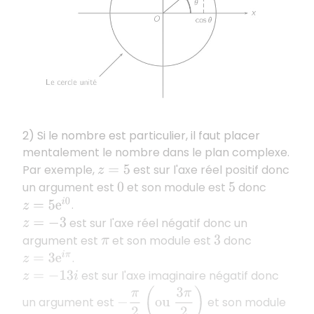
2) Si le nombre est particulier, il faut placer
mentalement le nombre dans le plan complexe.
Par exemple,
est sur l'axe réel positif donc
z
=
5
un argument est
et son module est
donc
0
5
.
z
=
5
e
i
0
est sur l'axe réel négatif donc un
z
=
−
3
argument est
et son module est
donc
π
3
.
z
=
3
e
i
π
est sur l'axe imaginaire négatif donc
z
=
−
13
i
(
ou
3
π
2
)
−
π
2
un argument est
et son module