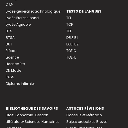
CAP
Lycée général et technologique
TESTS DE LANGUES
Lycée Professionnel
TFI
Lycée Agricole
TCF
BTS
TEF
BTSA
DELF B1
BUT
DELF B2
Prépas
TOEIC
Licence
TOEFL
Licence Pro
DN Made
PASS
Diplome infirmier
BIBLIOTHEQUE DES SAVOIRS
ASTUCES RÉVISIONS
Droit-Economie-Gestion
Conseils et Méthodo
Littérature-Sciences Humaines
Sujets probables Brevet