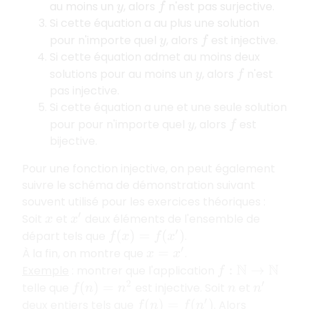
au moins un
, alors
n'est pas surjective.
y
f
Si cette équation a au plus une solution
pour n'importe quel
, alors
est injective.
y
f
Si cette équation admet au moins deux
solutions pour au moins un
, alors
n'est
y
f
pas injective.
Si cette équation a une et une seule solution
pour pour n'importe quel
, alors
est
y
f
bijective.
Pour une fonction injective, on peut également
suivre le schéma de démonstration suivant
souvent utilisé pour les exercices théoriques :
Soit
et
deux éléments de l'ensemble de
x
x
′
départ tels que
.
f
(
x
)
=
f
(
x
′
)
À la fin, on montre que
.
x
=
x
′
Exemple
: montrer que l'application
f
:
N
→
N
telle que
est injective. Soit
et
f
(
n
)
=
n
2
n
n
′
deux entiers tels que
. Alors
f
(
n
)
=
f
(
n
′
)