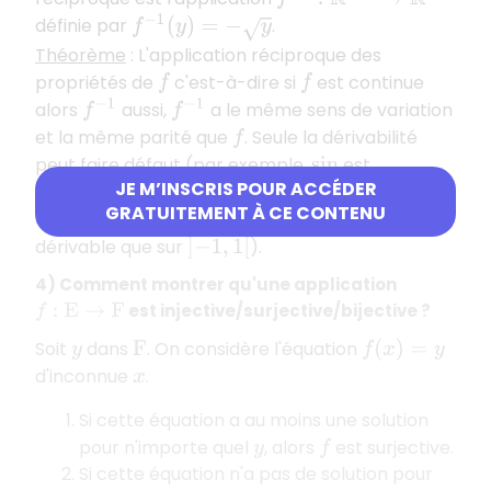
définie par
.
f
−
1
(
y
)
=
−
y
Théorème
: L'application réciproque des
propriétés de
c'est-à-dire si
est continue
f
f
alors
aussi,
a le même sens de variation
f
−
1
f
−
1
et la même parité que
. Seule la dérivabilité
f
peut faire défaut (par exemple,
est
sin
JE M’INSCRIS POUR ACCÉDER
dérivable de
dans
mais son
[
−
π
/
2
,
π
/
2
]
[
−
1
,
1
]
GRATUITEMENT À CE CONTENU
application réciproque qui est
n'est
arcsin
dérivable que sur
).
]
−
1
,
1
[
4) Comment montrer qu'une application
est injective/surjective/bijective ?
f
:
E
→
F
Soit
dans
. On considère l'équation
y
F
f
(
x
)
=
y
d'inconnue
.
x
Si cette équation a au moins une solution
pour n'importe quel
, alors
est surjective.
y
f
Si cette équation n'a pas de solution pour