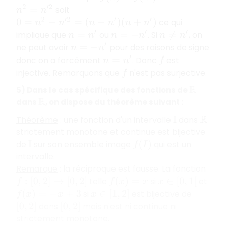
soit
n
2
=
n
′
2
ce qui
0
=
n
2
−
n
′
2
=
(
n
−
n
′
)
(
n
+
n
′
)
implique que
ou
. Si
, on
n
=
n
′
n
=
−
n
′
n
≠
n
′
ne peut avoir
pour des raisons de signe
n
=
−
n
′
donc on a forcément
. Donc
est
n
=
n
′
f
injective. Remarquons que
n'est pas surjective.
f
5) Dans le cas spécifique des fonctions de
R
dans
, on dispose du théorème suivant :
R
Théorème
: une fonction d'un intervalle
dans
I
R
strictement monotone et continue est bijective
de
sur son ensemble image
qui est un
I
f
(
I
)
intervalle.
Remarque
: la réciproque est fausse. La fonction
telle
si
et
f
:
[
0
,
2
]
→
[
0
,
2
]
f
(
x
)
=
x
x
∈
[
0
,
1
[
si
est bijective de
f
(
x
)
=
−
x
+
3
x
∈
[
1
,
2
]
dans
mais n'est ni continue ni
[
0
,
2
]
[
0
,
2
]
strictement monotone.