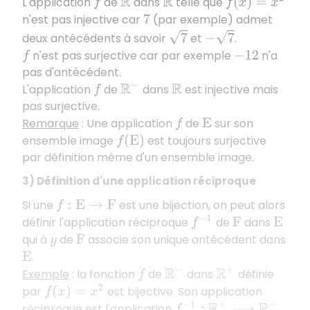
L'application
de
dans
telle que
f
(
x
)
=
x
2
f
R
R
n'est pas injective car
(par exemple) admet
7
7
−
7
deux antécédents à savoir
et
.
n'est pas surjective car par exemple
n'a
f
−
12
pas d'antécédent.
L'application
de
dans
est injective mais
R
−
f
R
pas surjective.
Remarque
: Une application
de
sur son
f
E
ensemble image
est toujours surjective
f
(
E
)
par définition même d'un ensemble image.
3) Définition d'une application réciproque
Si une
est une bijection, on peut alors
f
:
E
→
F
définir l'application réciproque
de
dans
f
−
1
F
E
qui à
de
associe son unique antécédent dans
y
F
.
E
Exemple
: la fonction
de
dans
définie
R
−
R
+
f
par
est bijective. Son application
f
(
x
)
=
x
2
réciproque est l'application
f
−
1
:
R
+
⟶
R
−