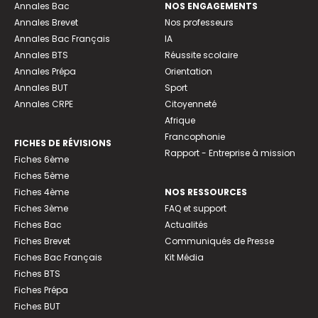
Annales Bac
NOS ENGAGEMENTS
Annales Brevet
Nos professeurs
Annales Bac Français
IA
Annales BTS
Réussite scolaire
Annales Prépa
Orientation
Annales BUT
Sport
Annales CRPE
Citoyenneté
Afrique
Francophonie
FICHES DE RÉVISIONS
Rapport - Entreprise à mission
Fiches 6ème
Fiches 5ème
Fiches 4ème
NOS RESSOURCES
Fiches 3ème
FAQ et support
Fiches Bac
Actualités
Fiches Brevet
Communiqués de Presse
Fiches Bac Français
Kit Média
Fiches BTS
Fiches Prépa
Fiches BUT