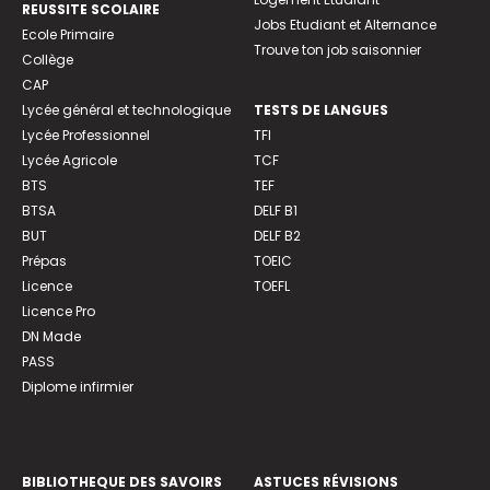
REUSSITE SCOLAIRE
Jobs Etudiant et Alternance
Ecole Primaire
Trouve ton job saisonnier
Collège
CAP
Lycée général et technologique
TESTS DE LANGUES
Lycée Professionnel
TFI
Lycée Agricole
TCF
BTS
TEF
BTSA
DELF B1
BUT
DELF B2
Prépas
TOEIC
Licence
TOEFL
Licence Pro
DN Made
PASS
Diplome infirmier
BIBLIOTHEQUE DES SAVOIRS
ASTUCES RÉVISIONS