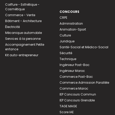
Coiffure - Esthétique -
Cosmétique
CONCOURS
Commerce - Vente
CRPE
Bâtiment - Architecture
Administration
Électricité
Animation-Sport
Mécanique automobile
Culture
Services à la personne
Juridique
Accompagnement Petite
Santé-Social et Médico-Social
enfance
Sécurité
Kit auto-entrepreneur
Technique
Ingénieur Post-Bac
Ingénieur Maroc
Commerce Post-Bac
Commerce Admission Parallèle
Commerce Maroc
IEP Concours Commun
IEP Concours Grenoble
TAGE MAGE
Score IAE