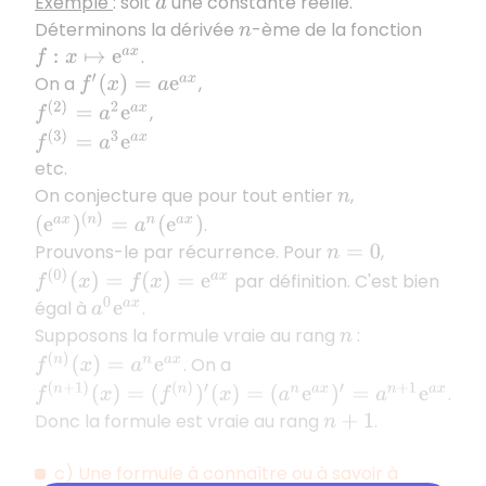
Exemple
: soit
une constante réelle.
a
Déterminons la dérivée
-ème de la fonction
n
.
f
:
x
↦
e
a
x
On a
,
f
′
(
x
)
=
a
e
a
x
f
(
2
)
=
a
2
e
a
x
,
f
(
3
)
=
a
3
e
a
x
etc.
On conjecture que pour tout entier
,
n
(
e
a
x
)
(
n
)
=
a
n
(
e
a
x
)
.
Prouvons-le par récurrence. Pour
,
n
=
0
f
(
0
)
(
x
)
=
f
(
x
)
=
e
a
x
par définition. C'est bien
égal à
.
a
0
e
a
x
Supposons la formule vraie au rang
:
n
f
(
n
)
(
x
)
=
a
n
e
a
x
. On a
f
(
n
+
1
)
(
x
)
=
(
f
(
n
)
)
′
(
x
)
=
(
a
n
e
a
x
)
′
=
a
n
+
1
e
a
x
.
Donc la formule est vraie au rang
.
n
+
1
c) Une formule à connaître ou à savoir à