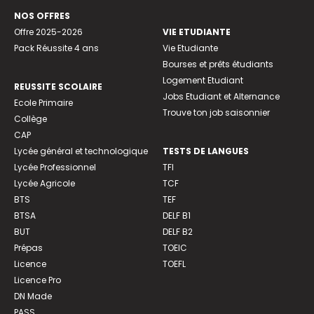
NOS OFFRES
Offre 2025-2026
VIE ETUDIANTE
Pack Réussite 4 ans
Vie Etudiante
Bourses et prêts étudiants
Logement Etudiant
REUSSITE SCOLAIRE
Jobs Etudiant et Alternance
Ecole Primaire
Trouve ton job saisonnier
Collège
CAP
Lycée général et technologique
TESTS DE LANGUES
Lycée Professionnel
TFI
Lycée Agricole
TCF
BTS
TEF
BTSA
DELF B1
BUT
DELF B2
Prépas
TOEIC
Licence
TOEFL
Licence Pro
DN Made
PASS