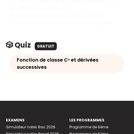
D
1
est
(c'est-à-dire
est dé
rivable)
⇒
f
f
⇒
f
C
0
est
(
est continue).
f
Plus on va vers la droite de cette chaîne
d'inclusions et plus la fonction est irrégulière.
🎲 Quiz
GRATUIT
Fonction de classe Cⁿ et dérivées
successives
EXAMENS
LES PROGRAMMES
Simulateur notes Bac 2026
Programme de 6ème
Simulateur notes Brevet 2026
Programme de 5ème