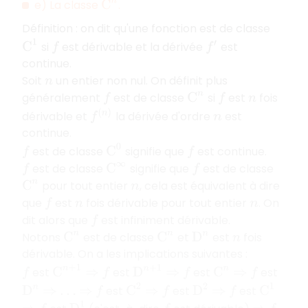
e) La classe
.
C
n
Définition : on dit qu'une fonction est de classe
C
1
si
est dérivable et la dérivée
est
f
f
′
continue.
Soit
un entier non nul. On définit plus
n
généralement
est de classe
si
est
fois
f
C
n
f
n
f
(
n
)
dérivable et
la dérivée d'ordre
est
n
continue.
C
0
est de classe
signifie que
est continue.
f
f
est de classe
signifie que
est de classe
f
C
∞
f
pour tout entier
, cela est équivalent à dire
C
n
n
que
est
fois dérivable pour tout entier
. On
f
n
n
dit alors que
est infiniment dérivable.
f
Notons
est de classe
et
est
fois
C
n
C
n
D
n
n
dérivable. On a les implications suivantes :
C
n
+
1
D
n
+
1
est
est
est
est
f
⇒
f
⇒
f
C
n
⇒
f
C
2
C
1
D
2
est
est
est
D
n
⇒
…
⇒
f
⇒
f
⇒
f