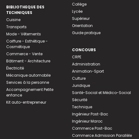
Collège
BIBLIOTHEQUE DES
Lycée
TECHNIQUES
Supérieur
Cuisine
Orientation
Transports
Guide pratique
Mode - Vêtements
Coiffure - Esthétique -
Cosmétique
CONCOURS
Commerce - Vente
CRPE
Bâtiment - Architecture
Administration
Électricité
Animation-Sport
Mécanique automobile
Culture
Services à la personne
Juridique
Accompagnement Petite
Santé-Social et Médico-Social
enfance
Sécurité
Kit auto-entrepreneur
Technique
Ingénieur Post-Bac
Ingénieur Maroc
Commerce Post-Bac
Commerce Admission Parallèle