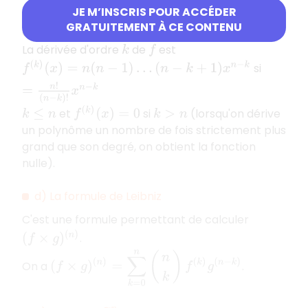
retrouver.
JE M’INSCRIS POUR ACCÉDER
GRATUITEMENT À CE CONTENU
On pose
.
f
(
x
)
=
x
n
La dérivée d'ordre
de
est
k
f
f
(
k
)
(
x
)
=
n
(
n
−
1
)
…
(
n
−
k
+
1
)
x
n
−
k
=
n
!
(
n
−
k
)
!
x
n
−
k
si
f
(
k
)
(
x
)
=
0
et
si
(lorsqu'on dérive
k
≤
n
k
>
n
un polynôme un nombre de fois strictement plus
grand que son degré, on obtient la fonction
nulle).
d) La formule de Leibniz
C'est une formule permettant de calculer
(
f
×
g
)
(
n
)
.
(
f
×
g
)
(
n
)
=
∑
k
=
0
n
(
n
k
)
f
(
k
)
g
(
n
−
k
)
On a
.