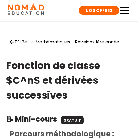
NOS OFFRES
TSI 2e
>
Mathématiques - Révisions 1ère année
Fonction de classe
$C^n$ et dérivées
successives
📝 Mini-cours
GRATUIT
Parcours méthodologique :