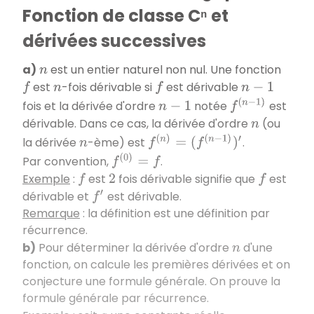
Fonction de classe Cⁿ et
dérivées successives
a)
est un entier naturel non nul. Une fonction
n
est
-fois dérivable si
est dérivable
f
n
f
n
−
1
f
(
n
−
1
)
fois et la dérivée d'ordre
notée
est
n
−
1
dérivable. Dans ce cas, la dérivée d'ordre
(ou
n
f
(
n
)
=
(
f
(
n
−
1
)
)
′
la dérivée
-ème) est
.
n
f
(
0
)
=
f
Par convention,
.
Exemple
:
est
fois dérivable signifie que
est
f
2
f
dérivable et
est dérivable.
f
′
Remarque
: la définition est une définition par
récurrence.
b)
Pour déterminer la dérivée d'ordre
d'une
n
fonction, on calcule les premières dérivées et on
conjecture une formule générale. On prouve la
formule générale par récurrence.