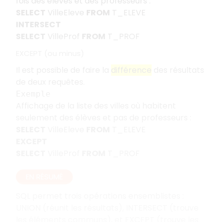
fois des élèves et des professeurs :
SELECT
VilleEleve
FROM
T_ELEVE
INTERSECT
SELECT
VilleProf
FROM
T_PROF
EXCEPT (ou minus)
Il est possible de faire la
différence
des résultats
de deux requêtes.
Exemple
Affichage de la liste des villes où habitent
seulement des élèves et pas de professeurs :
SELECT
VilleEleve
FROM
T_ELEVE
EXCEPT
SELECT
VilleProf
FROM
T_PROF
EN RÉSUMÉ
SQL permet trois opérations ensemblistes :
UNION (réunit les résultats), INTERSECT (trouve
les éléments communs), et EXCEPT (trouve les