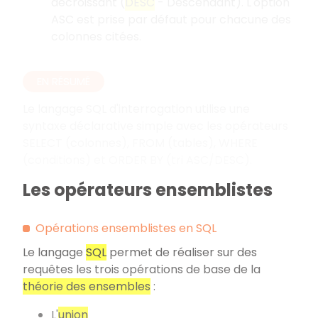
décroissant (
DESC
- Descendant). L'option
ASC est prise par défaut pour chacune des
colonnes citées.
EN RÉSUMÉ
Le langage SQL d'interrogation utilise une
syntaxe déclarative simple avec les opérateurs
SELECT (colonnes), FROM (tables), WHERE
(conditions) et ORDER BY (tri ASC/DESC).
Les opérateurs ensemblistes
Opérations ensemblistes en SQL
Le langage
SQL
permet de réaliser sur des
requêtes les trois opérations de base de la
théorie des ensembles
:
L'
union