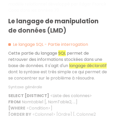
modèle relationnel développé par Edgar Franck
Codd dans les années 70.
Le langage de manipulation
de données (LMD)
Le langage SQL - Partie interrogation
Cette partie du langage
SQL
permet de
retrouver des informations stockées dans une
base de données. Il s'agit d'un
langage déclaratif
dont la syntaxe est très simple ce qui permet de
se concentrer sur le problème à résoudre.
Syntaxe générale
SELECT [DISTINCT]
<Liste des colonnes>
FROM
Nomtable1 [, NomTable2, …]
[WHERE
<Condition>]
[ORDER BY
<Colonne1> [Ordre] [, Colonne2