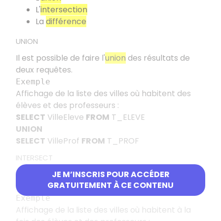
L'
intersection
La
différence
UNION
Il est possible de faire l'
union
des résultats de
deux requêtes.
Exemple
Affichage de la liste des villes où habitent des
élèves et des professeurs :
SELECT
VilleEleve
FROM
T_ELEVE
UNION
SELECT
VilleProf
FROM
T_PROF
INTERSECT
Il est possible de faire l'
JE M’INSCRIS POUR ACCÉDER
intersection
des résultats
GRATUITEMENT À CE CONTENU
de deux requêtes.
Exemple
Affichage de la liste des villes où habitent à la