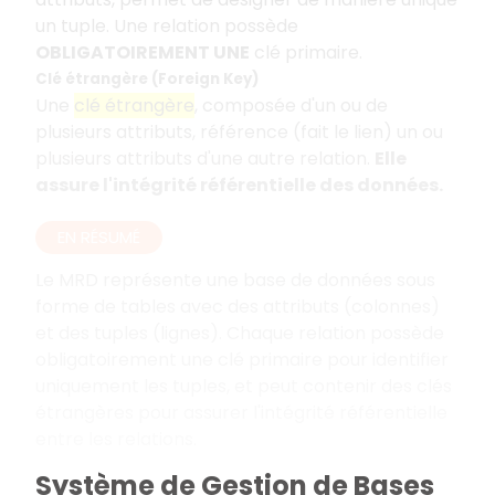
un tuple. Une relation possède
OBLIGATOIREMENT UNE
clé primaire.
Clé étrangère (Foreign Key)
Une
clé étrangère
, composée d'un ou de
plusieurs attributs, référence (fait le lien) un ou
plusieurs attributs d'une autre relation.
Elle
assure l'intégrité référentielle des données.
EN RÉSUMÉ
Le MRD représente une base de données sous
forme de tables avec des attributs (colonnes)
et des tuples (lignes). Chaque relation possède
obligatoirement une clé primaire pour identifier
uniquement les tuples, et peut contenir des clés
étrangères pour assurer l'intégrité référentielle
entre les relations.
Système de Gestion de Bases