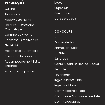
Lycée
TECHNIQUES
Supérieur
Cuisine
Orientation
Transports
Guide pratique
Mode - Vêtements
Coiffure - Esthétique -
Cosmétique
CONCOURS
Commerce - Vente
CRPE
Bâtiment - Architecture
Administration
Électricité
Animation-Sport
Mécanique automobile
Culture
Services à la personne
Juridique
Accompagnement Petite
Santé-Social et Médico-Social
enfance
Sécurité
Kit auto-entrepreneur
Technique
Ingénieur Post-Bac
Ingénieur Maroc
Commerce Post-Bac
Commerce Admission Parallèle
Commerce Maroc