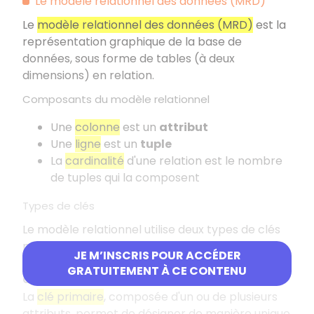
Le modèle relationnel des données (MRD)
Le
modèle relationnel des données (MRD)
est la
représentation graphique de la base de
données, sous forme de tables (à deux
dimensions) en relation.
Composants du modèle relationnel
Une
colonne
est un
attribut
Une
ligne
est un
tuple
La
cardinalité
d'une relation est le nombre
de tuples qui la composent
Types de clés
Le modèle relationnel utilise deux types de clés
principales pour assurer l'organisation et
JE M’INSCRIS POUR ACCÉDER
l'intégrité des données.
GRATUITEMENT À CE CONTENU
Clé primaire (Primary Key)
La
clé primaire
, composée d'un ou de plusieurs
attributs, permet de désigner de manière unique