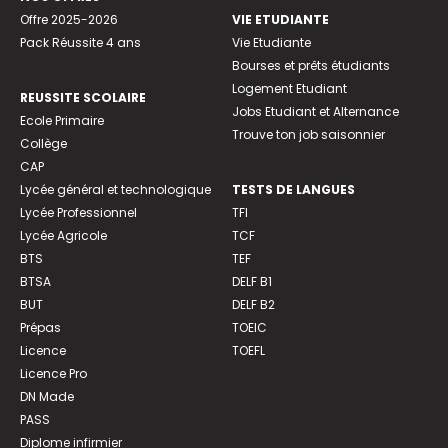
Offre 2025-2026
VIE ETUDIANTE
Pack Réussite 4 ans
Vie Etudiante
Bourses et prêts étudiants
Logement Etudiant
REUSSITE SCOLAIRE
Jobs Etudiant et Alternance
Ecole Primaire
Trouve ton job saisonnier
Collège
CAP
Lycée général et technologique
TESTS DE LANGUES
Lycée Professionnel
TFI
Lycée Agricole
TCF
BTS
TEF
BTSA
DELF B1
BUT
DELF B2
Prépas
TOEIC
Licence
TOEFL
Licence Pro
DN Made
PASS
Diplome infirmier