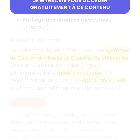
JE M’INSCRIS POUR ACCÉDER
d'intégrité)
GRATUITEMENT À CE CONTENU
Sécurité des données
(reprise sur panne)
Partage des données
(accès multi
utilisateur)
Le modèle relationnel
L'organisation des données au sein des
Systèmes
de Gestion des Bases de Données Relationnelles
(SGBDR ou RDBMS en anglais) repose
entièrement sur le
modèle relationnel
. Ce
modèle fut mis au point par
Edgar Franck Codd
sous l'impulsion d'IBM au cours des années 70.
EN RÉSUMÉ
Un SGBD est un logiciel qui gère les données
d'une base avec pour objectifs la facilité de
manipulation, l'efficacité, la cohérence, la
sécurité et le partage. Les SGBDR utilisent le