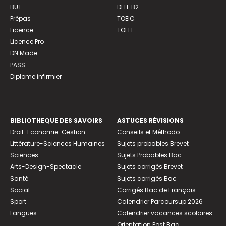
BUT
DELF B2
Prépas
TOEIC
Licence
TOEFL
Licence Pro
DN Made
PASS
Diplome infirmier
BIBLIOTHEQUE DES SAVOIRS
ASTUCES RÉVISIONS
Droit-Economie-Gestion
Conseils et Méthodo
Littérature-Sciences Humaines
Sujets probables Brevet
Sciences
Sujets Probables Bac
Arts-Design-Spectacle
Sujets corrigés Brevet
Santé
Sujets corrigés Bac
Social
Corrigés Bac de Français
Sport
Calendrier Parcoursup 2026
Langues
Calendrier vacances scolaires
Orientation Post Bac