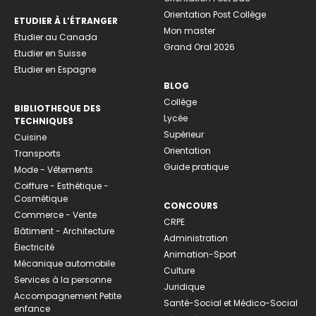
Orientation Post Collège
ETUDIER À L’ÉTRANGER
Mon master
Etudier au Canada
Grand Oral 2026
Etudier en Suisse
Etudier en Espagne
BLOG
Collège
BIBLIOTHEQUE DES
Lycée
TECHNIQUES
Supérieur
Cuisine
Orientation
Transports
Guide pratique
Mode - Vêtements
Coiffure - Esthétique -
Cosmétique
CONCOURS
Commerce - Vente
CRPE
Bâtiment - Architecture
Administration
Électricité
Animation-Sport
Mécanique automobile
Culture
Services à la personne
Juridique
Accompagnement Petite
Santé-Social et Médico-Social
enfance