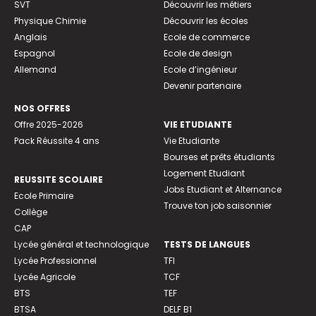
SVT
Découvrir les métiers
Physique Chimie
Découvrir les écoles
Anglais
Ecole de commerce
Espagnol
Ecole de design
Allemand
Ecole d’ingénieur
Devenir partenaire
NOS OFFRES
Offre 2025-2026
VIE ETUDIANTE
Pack Réussite 4 ans
Vie Etudiante
Bourses et prêts étudiants
Logement Etudiant
REUSSITE SCOLAIRE
Jobs Etudiant et Alternance
Ecole Primaire
Trouve ton job saisonnier
Collège
CAP
Lycée général et technologique
TESTS DE LANGUES
Lycée Professionnel
TFI
Lycée Agricole
TCF
BTS
TEF
BTSA
DELF B1