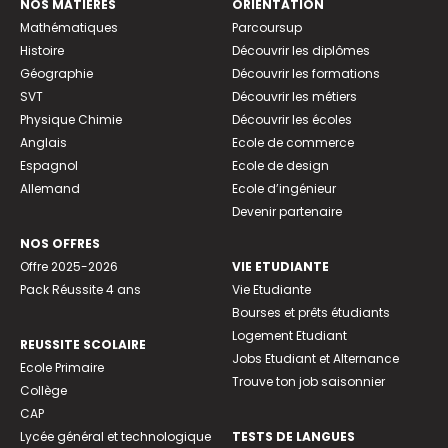
NOS MATIÈRES
ORIENTATION
Mathématiques
Parcoursup
Histoire
Découvrir les diplômes
Géographie
Découvrir les formations
SVT
Découvrir les métiers
Physique Chimie
Découvrir les écoles
Anglais
Ecole de commerce
Espagnol
Ecole de design
Allemand
Ecole d’ingénieur
Devenir partenaire
NOS OFFRES
Offre 2025-2026
VIE ETUDIANTE
Pack Réussite 4 ans
Vie Etudiante
Bourses et prêts étudiants
Logement Etudiant
REUSSITE SCOLAIRE
Jobs Etudiant et Alternance
Ecole Primaire
Trouve ton job saisonnier
Collège
CAP
Lycée général et technologique
TESTS DE LANGUES