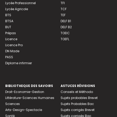
Lycée Professionnel
TFI
Lycée Agricole
TCF
BTS
TEF
BTSA
DELF B1
BUT
DELF B2
Prépas
TOEIC
Licence
TOEFL
Licence Pro
DN Made
PASS
Diplome infirmier
BIBLIOTHEQUE DES SAVOIRS
ASTUCES RÉVISIONS
Droit-Economie-Gestion
Conseils et Méthodo
Littérature-Sciences Humaines
Sujets probables Brevet
Sciences
Sujets Probables Bac
Arts-Design-Spectacle
Sujets corrigés Brevet
Santé
Sujets corrigés Bac