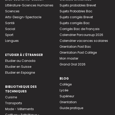
Littérature-Sciences Humaines
Sujets probables Brevet
Sciences
Sujets Probables Bac
Arts-Design-Spectacle
Sujets corrigés Brevet
Santé
Sujets corrigés Bac
Social
Corrigés Bac de Français
Sport
Calendrier Parcoursup 2026
Langues
Calendrier vacances scolaires
Orientation Post Bac
Orientation Post Collège
ETUDIER À L’ÉTRANGER
Mon master
Etudier au Canada
Grand Oral 2026
Etudier en Suisse
Etudier en Espagne
BLOG
Collège
BIBLIOTHEQUE DES
Lycée
TECHNIQUES
Supérieur
Cuisine
Orientation
Transports
Guide pratique
Mode - Vêtements
Coiffure - Esthétique -