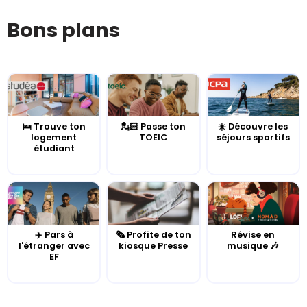
Bons plans
🛌 Trouve ton
💂🏻 Passe ton
☀️ Découvre les
logement
TOEIC
séjours sportifs
étudiant
✈️ Pars à
🗞️ Profite de ton
Révise en
l'étranger avec
kiosque Presse
musique 🎶
EF