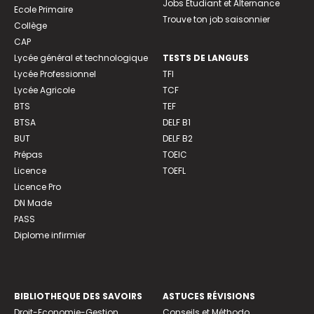
Jobs Etudiant et Alternance
Ecole Primaire
Trouve ton job saisonnier
Collège
CAP
Lycée général et technologique
TESTS DE LANGUES
Lycée Professionnel
TFI
Lycée Agricole
TCF
BTS
TEF
BTSA
DELF B1
BUT
DELF B2
Prépas
TOEIC
Licence
TOEFL
Licence Pro
DN Made
PASS
Diplome infirmier
BIBLIOTHEQUE DES SAVOIRS
ASTUCES RÉVISIONS
Droit-Economie-Gestion
Conseils et Méthodo