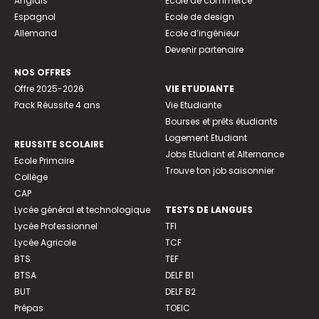
Anglais
Ecole de commerce
Espagnol
Ecole de design
Allemand
Ecole d’ingénieur
Devenir partenaire
NOS OFFRES
Offre 2025-2026
VIE ETUDIANTE
Pack Réussite 4 ans
Vie Etudiante
Bourses et prêts étudiants
Logement Etudiant
REUSSITE SCOLAIRE
Jobs Etudiant et Alternance
Ecole Primaire
Trouve ton job saisonnier
Collège
CAP
Lycée général et technologique
TESTS DE LANGUES
Lycée Professionnel
TFI
Lycée Agricole
TCF
BTS
TEF
BTSA
DELF B1
BUT
DELF B2
Prépas
TOEIC