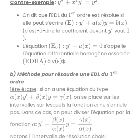
Contre-exemple
:
.
y
″
+
x
2
y
′
=
y
2
On dit que l'EDL du
ordre est résolue si
1
e
r
elle peut s'écrire
(
E
)
:
y
′
+
a
(
x
)
y
=
b
(
x
)
(c'est-à-dire le coefficient devant
vaut
y
′
1
).
L'équation
s'appelle
(
E
0
)
:
y
′
+
a
(
x
)
=
0
l'équation différentielle homogène associée
à v(E)$.
(
E
D
H
A
)
b) Méthode pour résoudre une EDL du
1
e
r
ordre
1ère étape
: si on a une équation du type
, on se place sur les
α
(
x
)
y
′
+
β
(
x
)
y
=
γ
(
x
)
intervalles sur lesquels la fonction
ne s'annule
α
pas. Dans ce cas, on peut diviser l'équation par la
y
′
+
β
(
x
)
α
(
x
)
y
=
γ
(
x
)
α
(
x
)
fonction
:
.
α
Notons
l'intervalle de résolution choisi.
I