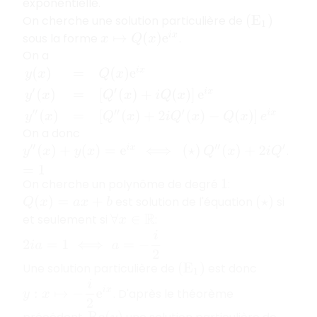
exponentielle.
On cherche une solution particulière de
(
E
1
)
sous la forme
.
x
↦
Q
(
x
)
e
i
x
On a
y
(
x
)
=
Q
(
x
)
e
i
x
y
′
(
x
)
=
[
Q
′
(
x
)
+
i
Q
(
x
)
]
e
i
x
y
″
(
x
)
=
[
Q
″
(
x
)
+
2
i
Q
′
(
On a donc
.
y
″
(
x
)
+
y
(
x
)
=
e
i
x
⟺
(
⋆
)
Q
″
(
x
)
+
2
i
Q
′
=
1
On cherche un polynôme de degré
:
1
est solution de l'équation
si
Q
(
x
)
=
a
x
+
b
(
⋆
)
et seulement si
:
∀
x
∈
R
2
i
a
=
1
⟺
a
=
−
i
2
Une solution particulière de
est donc
(
E
1
)
y
:
x
↦
−
i
2
e
i
x
. D'après le théorème