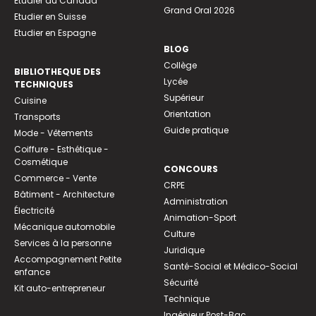
Etudier au Canada
Grand Oral 2026
Etudier en Suisse
Etudier en Espagne
BLOG
Collège
BIBLIOTHEQUE DES
Lycée
TECHNIQUES
Supérieur
Cuisine
Orientation
Transports
Guide pratique
Mode - Vêtements
Coiffure - Esthétique -
Cosmétique
CONCOURS
Commerce - Vente
CRPE
Bâtiment - Architecture
Administration
Électricité
Animation-Sport
Mécanique automobile
Culture
Services à la personne
Juridique
Accompagnement Petite
Santé-Social et Médico-Social
enfance
Sécurité
Kit auto-entrepreneur
Technique
Ingénieur Post-Bac