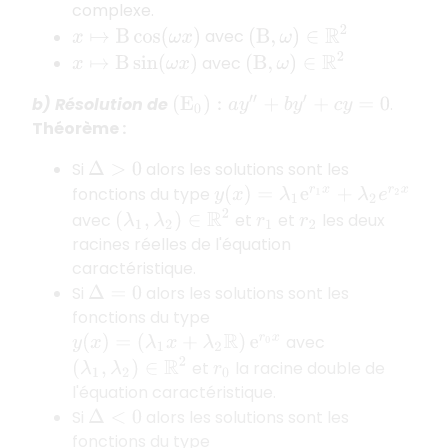
complexe.
(
B
,
ω
)
∈
R
2
avec
x
↦
B
cos
(
ω
x
)
(
B
,
ω
)
∈
R
2
avec
x
↦
B
sin
(
ω
x
)
b) Résolution de
.
(
E
0
)
:
a
y
″
+
b
y
′
+
c
y
=
0
Théorème :
Si
alors les solutions sont les
Δ
>
0
fonctions du type
y
(
x
)
=
λ
1
e
r
1
x
+
λ
2
e
r
2
x
(
λ
1
,
λ
2
)
∈
R
2
avec
et
et
les deux
r
1
r
2
racines réelles de l'équation
caractéristique.
Si
alors les solutions sont les
Δ
=
0
fonctions du type
avec
y
(
x
)
=
(
λ
1
x
+
λ
2
R
)
e
r
0
x
(
λ
1
,
λ
2
)
∈
R
2
et
la racine double de
r
0
l'équation caractéristique.
Si
alors les solutions sont les
Δ
<
0
fonctions du type