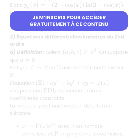
Donc
.
y
p
(
x
)
=
−
(
2
+
cos
(
x
)
)
ln
(
2
+
cos
(
x
)
)
Finalement, toutes les solutions de
sont
(
E
)
JE M’INSCRIS POUR ACCÉDER
.
x
∈
R
↦
−
(
2
+
cos
(
x
)
)
ln
(
2
+
cos
(
x
)
)
+
λ
(
2
+
cos
(
x
)
)
GRATUITEMENT À CE CONTENU
2) Équations différentielles linéaires du 2nd
ordre
(
a
,
b
,
c
)
∈
R
3
a) Définition :
Soient
. On suppose
que
.
a
≠
0
Soit
ou
une fonction continue sur
φ
:
R
→
R
C
.
R
L'équation
(
E
)
:
a
y
″
+
b
y
′
+
c
y
=
φ
(
x
)
s'appelle une
du second ordre à
E
D
L
coefficients constants.
La fonction
est une fonction de la forme
φ
suivante :
x
↦
P
(
x
)
e
λ
x
avec
un nombre
λ
complexe et
un polynôme à coefficient
P