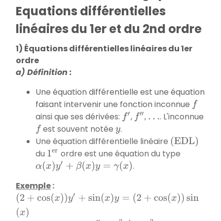
Equations différentielles
linéaires du 1er et du 2nd ordre
1) Équations différentielles linéaires du 1er
ordre
a) Définition :
Une équation différentielle est une équation
faisant intervenir une fonction inconnue
f
ainsi que ses dérivées:
,
,
. L'inconnue
f
′
f
″
…
est souvent notée
.
f
y
Une équation différentielle linéaire
(
E
D
L
)
du
ordre est une équation du type
1
e
r
.
α
(
x
)
y
′
+
β
(
x
)
y
=
γ
(
x
)
Exemple
:
(
2
+
cos
(
x
)
)
y
′
+
sin
(
x
)
y
=
(
2
+
cos
(
x
)
)
sin
(
x
)