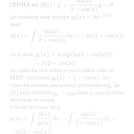
(
E
0
)
:
y
′
+
sin
(
x
)
2
+
cos
(
x
)
y
=
0
L'
est
.
E
D
H
A
y
0
(
x
)
=
λ
e
−
A
(
x
)
Les solutions sont du type
avec
A
(
x
)
=
∫
sin
(
x
)
2
+
cos
(
x
)
d
x
=
−
ln
(
2
+
cos
(
x
)
)
.
On a donc
.
y
0
(
x
)
=
λ
exp
(
ln
(
2
+
cos
(
x
)
)
)
=
λ
(
2
+
cos
(
x
)
)
On cherche une solution particulière avec la
. On choisit
. On
M
V
C
y
0
(
x
)
=
2
+
cos
(
x
)
cherche ensuite une solution particulière
de
y
p
sous la forme
avec
une fonction
(
E
)
y
p
=
μ
y
0
μ
dérivable inconnue.
D'après le cours, on a
μ
(
x
)
=
∫
b
(
x
)
y
0
(
x
)
d
x
=
∫
sin
(
x
)
2
+
cos
(
x
)
d
x
=
−
ln
(
2
+
cos
(
x
)
)
.