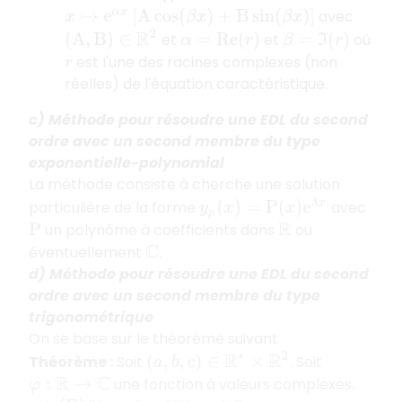
avec
x
↦
e
α
x
[
A
cos
(
β
x
)
+
B
sin
(
β
x
)
]
(
A
,
B
)
∈
R
2
et
et
où
α
=
R
e
(
r
)
β
=
ℑ
(
r
)
est l'une des racines complexes (non
r
réelles) de l'équation caractéristique.
c) Méthode pour résoudre une EDL du second
ordre avec un second membre du type
exponentielle-polynomial
La méthode consiste à cherche une solution
y
p
(
x
)
=
P
(
x
)
e
λ
x
particulière de la forme
avec
un polynôme à coefficients dans
ou
P
R
éventuellement
.
C
d) Méthode pour résoudre une EDL du second
ordre avec un second membre du type
trigonométrique
On se base sur le théorème suivant
(
a
,
b
,
c
)
∈
R
∗
×
R
2
Théorème :
Soit
. Soit
une fonction à valeurs complexes.
φ
:
R
→
C