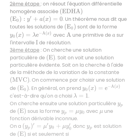
2ème étape
: on résout l'équation différentielle
homogène associée
(
E
D
H
A
)
. Un théorème nous dit que
(
E
0
)
:
y
′
+
a
(
x
)
=
0
toutes les solutions de
sont de la forme
(
E
0
)
y
0
(
x
)
=
λ
e
−
A
(
x
)
avec
une primitive de
sur
A
a
l'intervalle
de résolution.
I
3ème étape
: On cherche une solution
particulière de
. Soit on voit une solution
(
E
)
particulière évidente. Soit on la cherche à l'aide
de la méthode de la variation de la constante
. On commence par choisir une solution
(
M
V
C
)
y
0
(
x
)
=
e
−
A
(
x
)
de
. En général, on prend
(
E
0
)
c'est-à-dire qu'on a choisi
.
λ
=
1
On cherche ensuite une solution particulière
y
p
de
sous la forme
avec
une
(
E
)
y
p
=
μ
y
0
μ
fonction dérivable inconnue.
On a
donc
est solution
(
y
p
)
′
=
μ
′
y
0
+
μ
y
0
′
y
p
de
si et seulement si
(
E
)