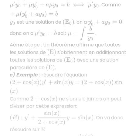
. Comme
μ
′
y
0
+
μ
y
0
′
+
a
μ
y
0
=
b
⟺
μ
′
y
0
+
μ
(
y
0
′
+
a
y
0
)
=
b
est une solution de
, on a
y
0
(
E
0
)
y
0
′
+
a
y
0
=
0
μ
=
∫
b
y
0
donc on a
soit
.
μ
′
y
0
=
b
4ème étape :
Un théorème affirme que toutes
les solutions de
s'obtiennent en additionnant
(
E
)
toutes les solutions de
avec une solution
(
E
0
)
particulière de
.
(
E
)
c) Exemple
: résoudre l'équation
.
(
2
+
cos
(
x
)
)
y
′
+
sin
(
x
)
y
=
(
2
+
cos
(
x
)
)
sin
(
x
)
Comme
ne s'annule jamais on peut
2
+
cos
(
x
)
diviser par cette expression:
(
E
)
:
y
′
+
sin
(
x
)
2
+
cos
(
x
)
y
=
sin
(
x
)
. On va donc
résoudre sur
.
R