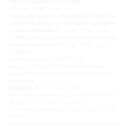
Soit
l'équation différentielle
(
E
)
.
(
E
)
:
a
y
″
+
b
y
′
+
c
y
=
φ
Si
est une solution particulière de
alors la
y
(
E
)
partie réelle
est une solution particulière
R
e
(
y
)
à valeurs réelles de
(
E
r
)
:
a
y
″
+
b
y
′
+
c
y
et
est une solution particulière
=
R
e
(
φ
)
I
m
(
y
)
à valeurs réelles de
(
E
i
)
:
a
y
″
+
b
y
′
+
c
y
.
=
I
m
(
φ
)
Comme
et
cos
(
ω
x
)
=
R
e
(
e
i
ω
x
)
, on se ramène à une
sin
(
ω
x
)
=
I
m
(
e
i
ω
x
)
second membre du type type exponentielle-
polynomial.
Exemple
:
(
E
)
:
y
″
+
y
=
cos
x
Les solutions réelles de
sont les fonctions
(
E
0
)
du type
.
x
↦
μ
1
cos
x
+
μ
2
sin
x
On introduit l'équation
car
(
E
1
)
:
y
″
+
y
=
e
i
x
.
cos
(
x
)
=
e
i
x
Le second membre est sous forme polynomiale-