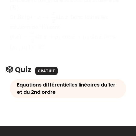
précédent,
une solution particulière de
R
e
(
y
)
.
(
E
)
R
e
(
y
)
:
x
↦
x
2
sin
x
Or
. Donc toutes les
solutions de
sont
(
E
)
y
(
x
)
=
x
2
sin
x
+
μ
1
cos
x
+
μ
2
sin
x
avec
(
μ
1
,
μ
2
)
∈
R
2
.
🎲 Quiz
GRATUIT
Equations différentielles linéaires du 1er
et du 2nd ordre