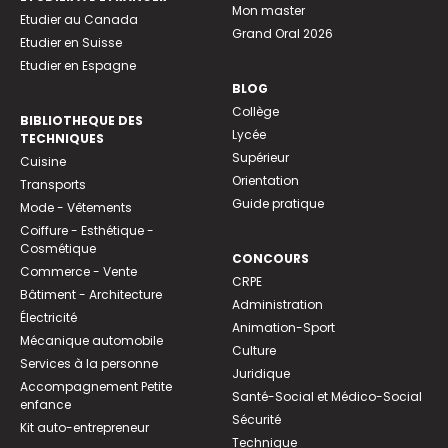
Mon master
Etudier au Canada
Grand Oral 2026
Etudier en Suisse
Etudier en Espagne
BLOG
Collège
BIBLIOTHEQUE DES
Lycée
TECHNIQUES
Supérieur
Cuisine
Orientation
Transports
Guide pratique
Mode - Vêtements
Coiffure - Esthétique -
Cosmétique
CONCOURS
Commerce - Vente
CRPE
Bâtiment - Architecture
Administration
Électricité
Animation-Sport
Mécanique automobile
Culture
Services à la personne
Juridique
Accompagnement Petite
Santé-Social et Médico-Social
enfance
Sécurité
Kit auto-entrepreneur
Technique