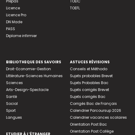
Prépas
TOEIC
Licence
TOEFL
Licence Pro
DN Made
PASS
Diplome infirmier
BIBLIOTHEQUE DES SAVOIRS
ASTUCES RÉVISIONS
Droit-Economie-Gestion
Conseils et Méthodo
Littérature-Sciences Humaines
Sujets probables Brevet
Sciences
Sujets Probables Bac
Arts-Design-Spectacle
Sujets corrigés Brevet
Santé
Sujets corrigés Bac
Social
Corrigés Bac de Français
Sport
Calendrier Parcoursup 2026
Langues
Calendrier vacances scolaires
Orientation Post Bac
Orientation Post Collège
ETUDIER À L’ÉTRANGER