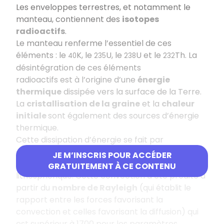
Les enveloppes terrestres, et notamment le
manteau, contiennent des
isotopes
radioactifs
.
Le manteau renferme l’essentiel de ces
éléments : le
K, le
U, le
U et le
Th. La
40
235
238
232
désintégration de ces éléments
radioactifs est à l’origine d’une
énergie
thermique
dissipée vers la surface de la Terre.
La
cristallisation de la graine
et la
chaleur
initiale
sont également des sources d’énergie
thermique.
Cette dissipation d’énergie se fait par
convection
dans la partie ductile du manteau
JE M’INSCRIS POUR ACCÉDER
et par conduction dans le manteau
GRATUITEMENT À CE CONTENU
lithosphérique. Cette convection a été prédite à
partir du
nombre de Rayleigh
(qui établit le
rapport entre les forces favorisant la
convection et celles favorisant la diffusion) qui
est supérieur à 1700 pour les paramètres