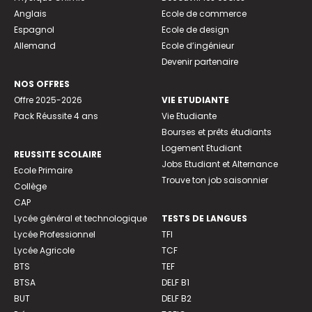
Anglais
Ecole de commerce
Espagnol
Ecole de design
Allemand
Ecole d’ingénieur
Devenir partenaire
NOS OFFRES
Offre 2025-2026
VIE ETUDIANTE
Pack Réussite 4 ans
Vie Etudiante
Bourses et prêts étudiants
Logement Etudiant
REUSSITE SCOLAIRE
Jobs Etudiant et Alternance
Ecole Primaire
Trouve ton job saisonnier
Collège
CAP
Lycée général et technologique
TESTS DE LANGUES
Lycée Professionnel
TFI
Lycée Agricole
TCF
BTS
TEF
BTSA
DELF B1
BUT
DELF B2