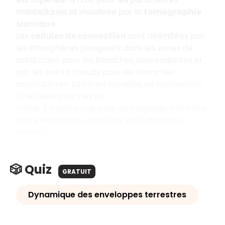
mantelliques et visualisée par la
tomographie
sismique
.
Les
cellules de convection
sont délimitées par
les lithosphères plongeant dans les zones de
subduction pour les branches descendantes et
par les points chauds pour les branches
ascendantes. Selon les modèles de convection
(une/deux couches ou
mixtes), il existe une zone de couplage à la limite
entre le manteau supérieur et le manteau
inférieur.
🎲 Quiz
GRATUIT
Dynamique des enveloppes terrestres