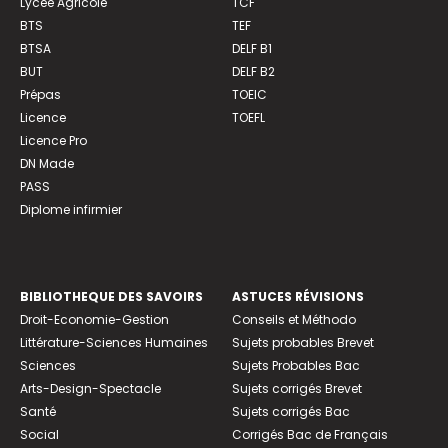
Lycée Agricole
TCF
BTS
TEF
BTSA
DELF B1
BUT
DELF B2
Prépas
TOEIC
Licence
TOEFL
Licence Pro
DN Made
PASS
Diplome infirmier
BIBLIOTHEQUE DES SAVOIRS
ASTUCES RÉVISIONS
Droit-Economie-Gestion
Conseils et Méthodo
Littérature-Sciences Humaines
Sujets probables Brevet
Sciences
Sujets Probables Bac
Arts-Design-Spectacle
Sujets corrigés Brevet
Santé
Sujets corrigés Bac
Social
Corrigés Bac de Français