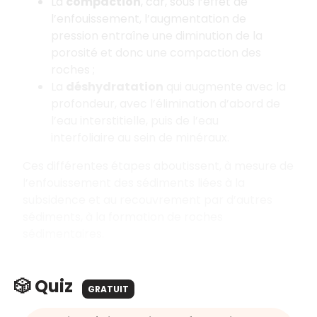
La
compaction
, car, sous l’effet de
l’enfouissement, l’augmentation de
pression entraîne une diminution de la
porosité et donc une compaction des
roches ;
La
déshydratation
qui augmente avec la
profondeur, avec l’élimination d’abord de
l’eau interstitielle, puis de l’eau
interfoliaire au sein de minéraux.
Ces différentes étapes aboutissent, à mesure de
l’enfouissement des sédiments liées à la
subsidence et au recouvrement par d’autres
sédiments, à la formation de roches
sédimentaires.
🎲 Quiz
GRATUIT