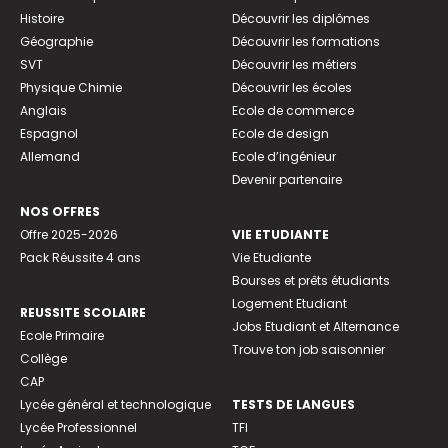
Histoire
Découvrir les diplômes
Géographie
Découvrir les formations
SVT
Découvrir les métiers
Physique Chimie
Découvrir les écoles
Anglais
Ecole de commerce
Espagnol
Ecole de design
Allemand
Ecole d’ingénieur
Devenir partenaire
NOS OFFRES
Offre 2025-2026
VIE ETUDIANTE
Pack Réussite 4 ans
Vie Etudiante
Bourses et prêts étudiants
Logement Etudiant
REUSSITE SCOLAIRE
Jobs Etudiant et Alternance
Ecole Primaire
Trouve ton job saisonnier
Collège
CAP
Lycée général et technologique
TESTS DE LANGUES
Lycée Professionnel
TFI