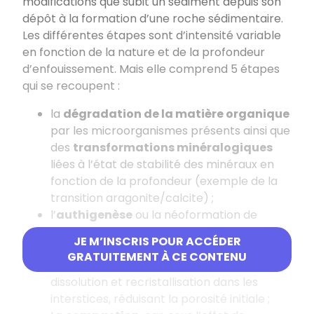
modifications que subit un sédiment depuis son
dépôt à la formation d’une roche sédimentaire.
Les différentes étapes sont d’intensité variable
en fonction de la nature et de la profondeur
d’enfouissement. Mais elle comprend 5 étapes
qui se recoupent :
la
dégradation de la matière organique
par les microorganismes présents ainsi que
des
transformations minéralogiques
liées à l’état de stabilité des minéraux en
fonction de la profondeur (exemple de la
transition aragonite/calcite) ;
l’
authigenèse
ou la néoformation de
minéraux comme la glauconie par
JE M’INSCRIS POUR ACCÉDER
exemple ;
GRATUITEMENT À CE CONTENU
La
cimentation
, qui se produit par
dissolution et recristallisation dans les
interstices, réduisant la porosité initiale ;