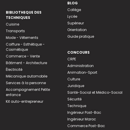
BLOG
Collège
BIBLIOTHEQUE DES
Lycée
TECHNIQUES
Supérieur
Cuisine
Orientation
Transports
Guide pratique
Mode - Vêtements
Coiffure - Esthétique -
Cosmétique
CONCOURS
Commerce - Vente
CRPE
Bâtiment - Architecture
Administration
Électricité
Animation-Sport
Mécanique automobile
Culture
Services à la personne
Juridique
Accompagnement Petite
Santé-Social et Médico-Social
enfance
Sécurité
Kit auto-entrepreneur
Technique
Ingénieur Post-Bac
Ingénieur Maroc
Commerce Post-Bac