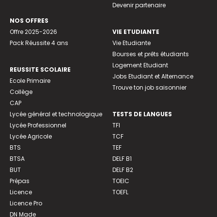
Devenir partenaire
NOS OFFRES
Offre 2025-2026
VIE ETUDIANTE
Pack Réussite 4 ans
Vie Etudiante
Bourses et prêts étudiants
Logement Etudiant
REUSSITE SCOLAIRE
Jobs Etudiant et Alternance
Ecole Primaire
Trouve ton job saisonnier
Collège
CAP
Lycée général et technologique
TESTS DE LANGUES
Lycée Professionnel
TFI
Lycée Agricole
TCF
BTS
TEF
BTSA
DELF B1
BUT
DELF B2
Prépas
TOEIC
Licence
TOEFL
Licence Pro
DN Made