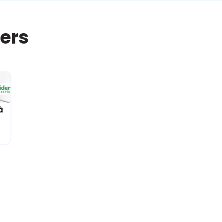
iers
à