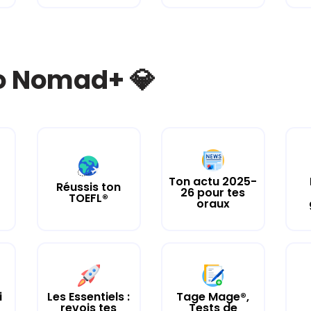
bo Nomad+ 💎
Ton actu 2025-
Réussis ton
26 pour tes
TOEFL®
oraux
i
Les Essentiels :
Tage Mage®,
revois tes
Tests de