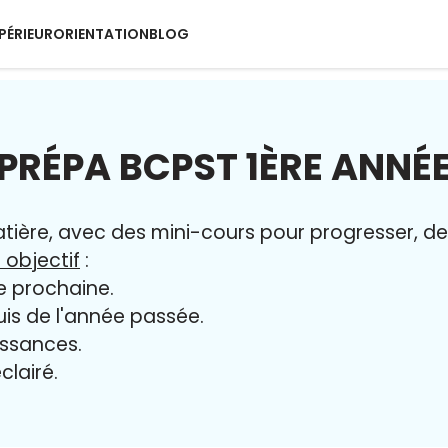
PÉRIEUR
ORIENTATION
BLOG
PRÉPA BCPST 1ÈRE ANNÉ
ère, avec des mini-cours pour progresser, des 
 objectif
:
e prochaine.
uis de l'année passée.
issances.
clairé.