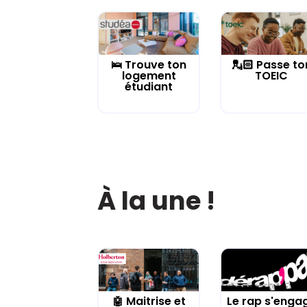
🛌 Trouve ton
💂🏻 Passe to
logement
TOEIC
étudiant
À la une !
🤖 Maitrise et
Le rap s'enga