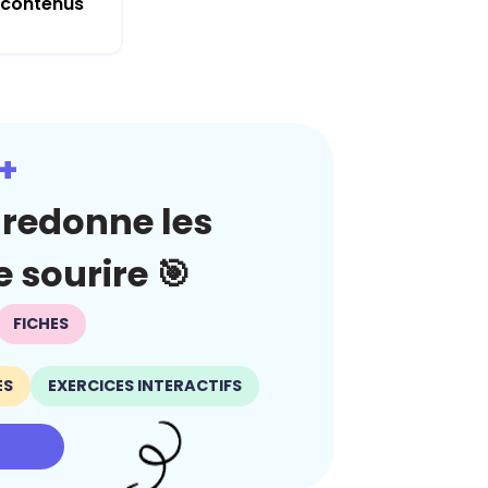
contenus
+
redonne les
 sourire 🎯
FICHES
ES
EXERCICES INTERACTIFS