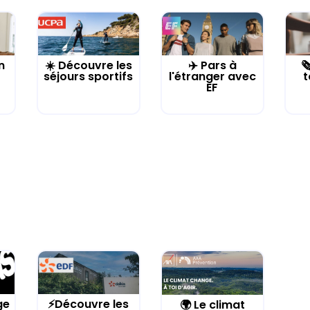
n
☀️ Découvre les
✈️ Pars à

séjours sportifs
l'étranger avec
t
EF
ge
⚡Découvre les
🌍 Le climat