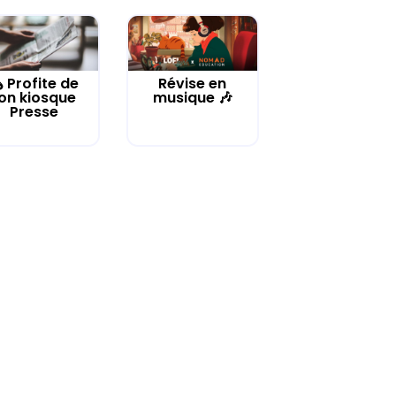
️ Profite de
Révise en
on kiosque
musique 🎶
Presse