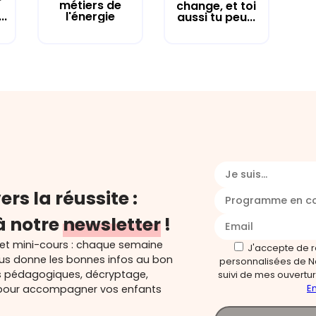
métiers de
change, et toi
..
l'énergie
aussi tu peu...
Je suis...
ers la réussite :
Programme en c
à notre
newsletter
!
 et mini-cours : chaque semaine
J'accepte de 
ous donne les bonnes infos au bon
personnalisées de N
s pédagogiques, décryptage,
suivi de mes ouverture
En
és pour accompagner vos enfants