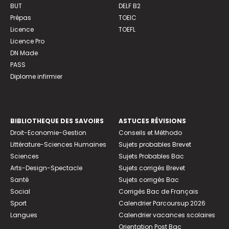
BUT
DELF B2
Prépas
TOEIC
Licence
TOEFL
Licence Pro
DN Made
PASS
Diplome infirmier
BIBLIOTHEQUE DES SAVOIRS
ASTUCES RÉVISIONS
Droit-Economie-Gestion
Conseils et Méthodo
Littérature-Sciences Humaines
Sujets probables Brevet
Sciences
Sujets Probables Bac
Arts-Design-Spectacle
Sujets corrigés Brevet
Santé
Sujets corrigés Bac
Social
Corrigés Bac de Français
Sport
Calendrier Parcoursup 2026
Langues
Calendrier vacances scolaires
Orientation Post Bac