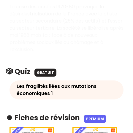
La crise des années 1970-80 provoque la
désindustrialisation de la France avec la chute
du secteur secondaire (25% des actifs) et l'essor
du secteur tertiaire. La société se libéralise après
mai 1968 mais fait face à de nouveaux
problèmes sociaux liés au chômage et à
l'exclusion.
🎲 Quiz
GRATUIT
Les fragilités liées aux mutations
économiques 1
🍀 Fiches de révision
PREMIUM
PREMIUM
PREMIUM