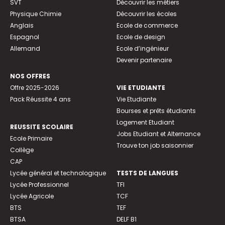
SVT
Découvrir les métiers
Physique Chimie
Découvrir les écoles
Anglais
Ecole de commerce
Espagnol
Ecole de design
Allemand
Ecole d’ingénieur
Devenir partenaire
NOS OFFRES
Offre 2025-2026
VIE ETUDIANTE
Pack Réussite 4 ans
Vie Etudiante
Bourses et prêts étudiants
Logement Etudiant
REUSSITE SCOLAIRE
Jobs Etudiant et Alternance
Ecole Primaire
Trouve ton job saisonnier
Collège
CAP
Lycée général et technologique
TESTS DE LANGUES
Lycée Professionnel
TFI
Lycée Agricole
TCF
BTS
TEF
BTSA
DELF B1