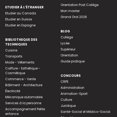
Orientation Post Collège
ETUDIER À L’ÉTRANGER
Mon master
Etudier au Canada
Grand Oral 2026
Etudier en Suisse
Etudier en Espagne
BLOG
Collège
BIBLIOTHEQUE DES
Lycée
TECHNIQUES
Supérieur
Cuisine
Orientation
Transports
Guide pratique
Mode - Vêtements
Coiffure - Esthétique -
Cosmétique
CONCOURS
Commerce - Vente
CRPE
Bâtiment - Architecture
Administration
Électricité
Animation-Sport
Mécanique automobile
Culture
Services à la personne
Juridique
Accompagnement Petite
Santé-Social et Médico-Social
enfance