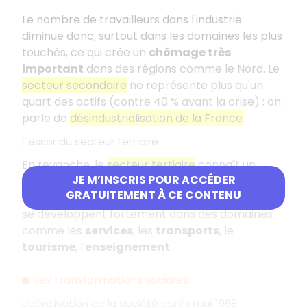
Le nombre de travailleurs dans l'industrie
diminue donc, surtout dans les domaines les plus
touchés, ce qui crée un
chômage très
important
dans des régions comme le Nord. Le
secteur secondaire
ne représente plus qu'un
quart des actifs (contre 40 % avant la crise) : on
parle de
désindustrialisation de la France
.
L'essor du secteur tertiaire
En revanche, le
secteur tertiaire
connaît un
JE M’INSCRIS POUR ACCÉDER
essor considérable ; c'est même le seul secteur
GRATUITEMENT À CE CONTENU
de l'économie qui crée des emplois. Les besoins
se développent fortement dans des domaines
comme les
services
, les
transports
, le
tourisme
, l'
enseignement
…
Les transformations sociales
Libéralisation de la société après mai 1968