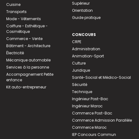
Supérieur
Cuisine
Orientation
Transports
Guide pratique
Mode - Vêtements
Coiffure - Esthétique -
Cosmétique
CONCOURS
Commerce - Vente
CRPE
Bâtiment - Architecture
Administration
Électricité
Animation-Sport
Mécanique automobile
Culture
Services à la personne
Juridique
Accompagnement Petite
Santé-Social et Médico-Social
enfance
Sécurité
Kit auto-entrepreneur
Technique
Ingénieur Post-Bac
Ingénieur Maroc
Commerce Post-Bac
Commerce Admission Parallèle
Commerce Maroc
IEP Concours Commun