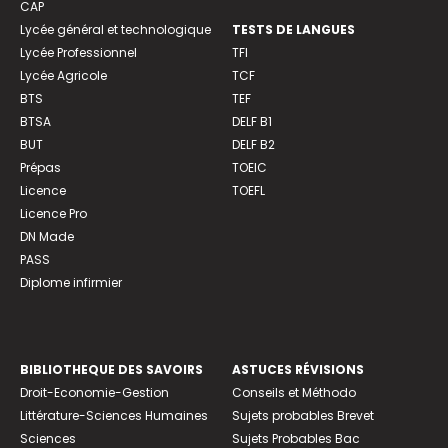
CAP
Lycée général et technologique
TESTS DE LANGUES
Lycée Professionnel
TFI
Lycée Agricole
TCF
BTS
TEF
BTSA
DELF B1
BUT
DELF B2
Prépas
TOEIC
Licence
TOEFL
Licence Pro
DN Made
PASS
Diplome infirmier
BIBLIOTHEQUE DES SAVOIRS
ASTUCES RÉVISIONS
Droit-Economie-Gestion
Conseils et Méthodo
Littérature-Sciences Humaines
Sujets probables Brevet
Sciences
Sujets Probables Bac