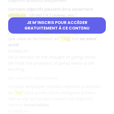
Adjectifs attributs uniquement
Certains adjectifs peuvent être seulement
attributs
: "afraid / ill / asleep, etc."
JE M’INSCRIS POUR ACCÉDER
Les adjectifs en "-ed" et en "-ing"
GRATUITEMENT À CE CONTENU
Les adjectifs en
"-ed"
ont
un sens passif
alors
que ceux se terminant en
"-ing"
ont
un sens
actif
:
Exemples
He is excited at the thought of going away.
He finds the prospect of going away quite
exciting.
Les adjectifs substantivés
On peut employer certains adjectifs précédés
de
"the"
pour parler d'une catégorie entière.
Même s'ils ont un sens pluriel, ces adjectifs
restent
invariables
.
Exemples