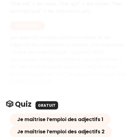
"The old" = les vieux, "the rich" = les riches, "the
unemployed" = les chômeurs, etc.
EN RÉSUMÉ
Les adjectifs anglais sont invariables et les
adjectifs de nationalité prennent une majuscule.
L'ordre des adjectifs suit : opinion/taille/
âge/couleur/origine/matière. Les adjectifs en "-
ed" ont un sens passif, ceux en "-ing" un sens
actif. Précédés de "the", ils peuvent désigner une
catégorie entière.
🎲 Quiz
GRATUIT
Je maîtrise l’emploi des adjectifs 1
Je maîtrise l’emploi des adjectifs 2